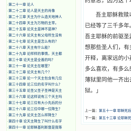
的意思，因为这个
·
第二十一章 论人
·
第二十二章 论人是天主的肖像
吾主耶稣救赎
·
第二十三章 天主为什么造天地神人
·
第二十四章 天主为万物的主宰。
已经等了三千多年
·
第二十五章 论天主是神不是神？
·
第二十六章 论天主有父母所生没有
吾主耶稣的前驱圣
·
第二十七章 论天主是怎么有的？
想那些圣人们，有
·
第二十八章 天主有什么能？
·
第二十九章 论样样的事情，天主都
开释，离家远的小
·
第三十章 论天主是全善的吗？
·
第三十一章 论天主在哪里？
多么喜欢，有多么
·
第三十二章 论天主有几个？
·
第三十三章 论一个天主包含有几位
薄狱里同他一齐出
·
第三十四章 论三位的名字叫什么？
狱。」
·
第三十五章 论圣父圣子圣神是天主
·
第三十六章 论这样说有三个天主吗
·
第三十七章 论三位有大小先后的分
·
第三十八章 论三位中哪一位降生？
上一篇：
第五十一章 耶稣死
·
第三十九章 论天主怎么样降生？
下一篇：
第五十三章 论耶稣
·
第四十章 论天主降生了叫什么名字
·
第四十一章 论耶稣基利斯督是我等