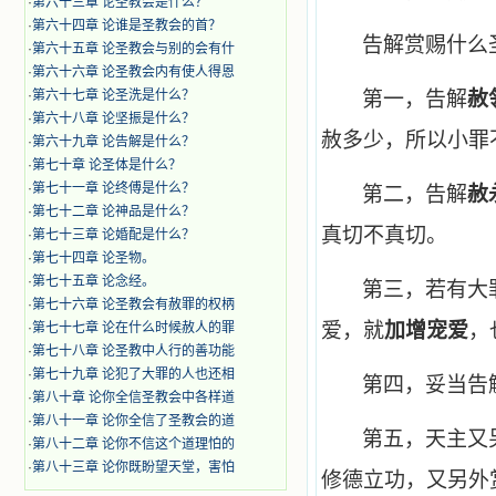
·
第六十三章 论圣教会是什么？
·
第六十四章 论谁是圣教会的首？
告解赏赐什么
·
第六十五章 论圣教会与别的会有什
·
第六十六章 论圣教会内有使人得恩
·
第六十七章 论圣洗是什么？
第一，告解
赦
·
第六十八章 论坚振是什么？
赦多少，所以小罪
·
第六十九章 论告解是什么？
·
第七十章 论圣体是什么？
·
第七十一章 论终傅是什么？
第二，告解
赦
·
第七十二章 论神品是什么？
真切不真切。
·
第七十三章 论婚配是什么？
·
第七十四章 论圣物。
·
第七十五章 论念经。
第三，若有大
·
第七十六章 论圣教会有赦罪的权柄
爱，就
加增宠爱
，
·
第七十七章 论在什么时候赦人的罪
·
第七十八章 论圣教中人行的善功能
·
第七十九章 论犯了大罪的人也还相
第四，妥当告
·
第八十章 论你全信圣教会中各样道
·
第八十一章 论你全信了圣教会的道
第五，天主又
·
第八十二章 论你不信这个道理怕的
·
第八十三章 论你既盼望天堂，害怕
修德立功，又另外