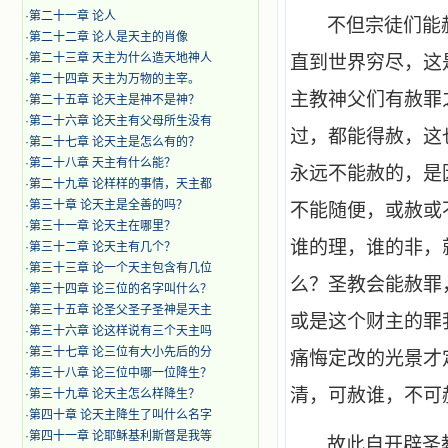
·
第二十一章 论人
不但宗徒们能
·
第二十二章 论人是天主的肖像
·
第二十三章 天主为什么造天地神人
直到世界穷尽，这
·
第二十四章 天主为万物的主宰。
主教神父们有赦罪
·
第二十五章 论天主是神不是神？
·
第二十六章 论天主有父母所生没有
过，都能得赦，这
·
第二十七章 论天主是怎么有的？
·
第二十八章 天主有什么能？
永远不能赦的，是
·
第二十九章 论样样的事情，天主都
·
第三十章 论天主是全善的吗？
不能随便，或赦或
·
第三十一章 论天主在哪里？
谁的理，谁的非，
·
第三十二章 论天主有几个？
·
第三十三章 论一个天主包含有几位
么？圣教会能赦罪
·
第三十四章 论三位的名字叫什么？
·
第三十五章 论圣父圣子圣神是天主
或是这个财主的罪
·
第三十六章 论这样说有三个天主吗
·
第三十七章 论三位有大小先后的分
痛悔定改的光景才
·
第三十八章 论三位中哪一位降生？
清，可赦谁，不可
·
第三十九章 论天主怎么样降生？
·
第四十章 论天主降生了叫什么名字
·
第四十一章 论耶稣基利斯督是我等
故此自开辟圣