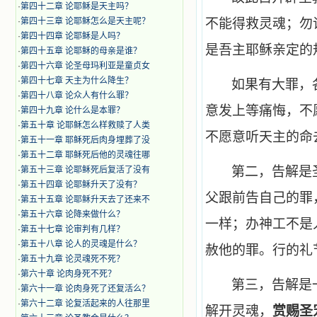
·
第四十二章 论耶稣是天主吗？
·
第四十三章 论耶稣怎么是天主呢？
不能得救灵魂；勿
·
第四十四章 论耶稣是人吗？
是吾主耶稣亲定的
·
第四十五章 论耶稣的母亲是谁？
·
第四十六章 论圣母玛利亚是童贞女
·
第四十七章 天主为什么降生？
如果有大罪，
·
第四十八章 论众人有什么罪？
意发上等痛悔，不
·
第四十九章 论什么是本罪？
·
第五十章 论耶稣怎么样救赎了人类
不愿意听天主的命
·
第五十一章 耶稣死后肉身埋葬了没
·
第五十二章 耶稣死后他的灵魂往哪
第二，告解是
·
第五十三章 论耶稣死后复活了没有
·
第五十四章 论耶稣升天了没有？
父跟前告自己的罪
·
第五十五章 论耶稣升天去了还来不
·
第五十六章 论降来做什么？
一样；办神工不是
·
第五十七章 论审判有几样？
·
第五十八章 论人的灵魂是什么？
赦他的罪。行的礼
·
第五十九章 论灵魂死不死？
·
第六十章 论肉身死不死？
第三，告解是
·
第六十一章 论肉身死了还复活么？
·
第六十二章 论复活起来的人往那里
解开灵魂，
赏赐圣