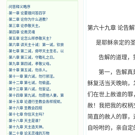
·
问答释义略序
·
第一章 论要理问答四字
·
第二章 论你为什么进教？
·
第三章 论恭敬天主。
第六十九章 论告
·
第四章 论救灵魂
·
第五章 论怎么样恭敬天主？
是耶稣亲定的
·
第六章 讲天主十诫：第一诫，钦崇
·
第七章 第二诫，毋呼天主圣名，以
告解的道理，
·
第八章 第三诫，守瞻礼之日。
·
第九章 第四诫，孝敬父母。
·
第十章 第五诫，勿杀人。
第一，告解真
·
第十一章 第六诫，勿行邪淫。
稣复活当天晚晌，
·
第十二章 第七诫，勿偷盗。
·
第十三章 第八诫，勿妄证。
们在世上赦谁的罪
·
第十四章 第九诫，勿愿他人妻。第
·
第十五章 论遵行圣教会各样规矩。
赦！我把我的权柄
·
第十六章 圣教会四规
·
第十七章 你信天主吗？
简直的赦人的罪，
·
第十八章 天主是谁？
自吩咐的，亲自定
·
第十九章 天主造天神。
·
第二十章 论无灵魂的万物