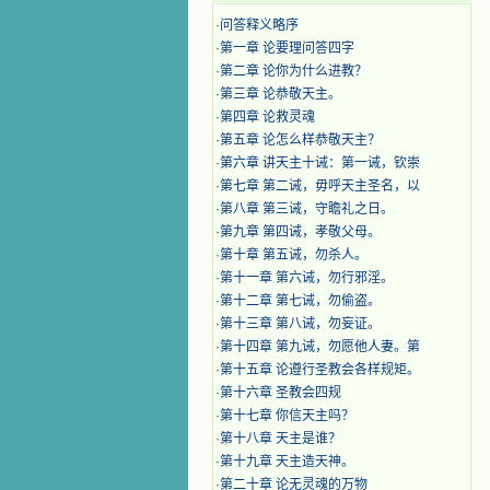
·
问答释义略序
·
第一章 论要理问答四字
·
第二章 论你为什么进教？
·
第三章 论恭敬天主。
·
第四章 论救灵魂
·
第五章 论怎么样恭敬天主？
·
第六章 讲天主十诫：第一诫，钦崇
·
第七章 第二诫，毋呼天主圣名，以
·
第八章 第三诫，守瞻礼之日。
·
第九章 第四诫，孝敬父母。
·
第十章 第五诫，勿杀人。
·
第十一章 第六诫，勿行邪淫。
·
第十二章 第七诫，勿偷盗。
·
第十三章 第八诫，勿妄证。
·
第十四章 第九诫，勿愿他人妻。第
·
第十五章 论遵行圣教会各样规矩。
·
第十六章 圣教会四规
·
第十七章 你信天主吗？
·
第十八章 天主是谁？
·
第十九章 天主造天神。
·
第二十章 论无灵魂的万物