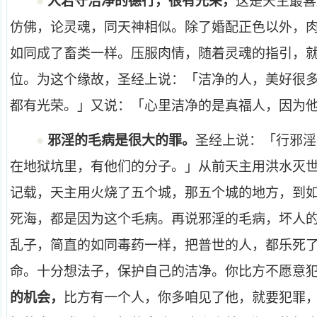
●
人若守洁净的德行，很有光荣，
这是天主最喜
仿佛，论灵魂，同天神相似。除了婚配正色以外，
如同成了畜类一样。压服肉情，随着灵魂的指引，
位。为这个缘故，圣经上说：「洁净的人，美好很
都有光荣。」又说：「心里洁净的是真福人，因为
●
邪淫的毛病是很大的罪。
圣经上说：「行邪淫
在地狱坑里，有他们的分子。」从前天主用洪水灭
记载，天主用火烧了五个城，那五个城的地方，到
死海，都是因为这个毛病。再说邪淫的毛病，坏人
乱子，简直的如同毒药一样，把普世的人，都乐死
命。十分想法子，保护自己的洁净。你比方不愿意
的机会，
比方有一个人，你多咱见了他，就要犯罪