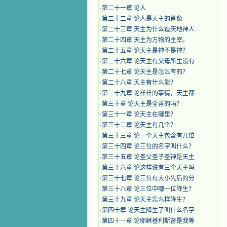
·
第二十一章 论人
·
第二十二章 论人是天主的肖像
·
第二十三章 天主为什么造天地神人
·
第二十四章 天主为万物的主宰。
·
第二十五章 论天主是神不是神？
·
第二十六章 论天主有父母所生没有
·
第二十七章 论天主是怎么有的？
·
第二十八章 天主有什么能？
·
第二十九章 论样样的事情，天主都
·
第三十章 论天主是全善的吗？
·
第三十一章 论天主在哪里？
·
第三十二章 论天主有几个？
·
第三十三章 论一个天主包含有几位
·
第三十四章 论三位的名字叫什么？
·
第三十五章 论圣父圣子圣神是天主
·
第三十六章 论这样说有三个天主吗
·
第三十七章 论三位有大小先后的分
·
第三十八章 论三位中哪一位降生？
·
第三十九章 论天主怎么样降生？
·
第四十章 论天主降生了叫什么名字
·
第四十一章 论耶稣基利斯督是我等