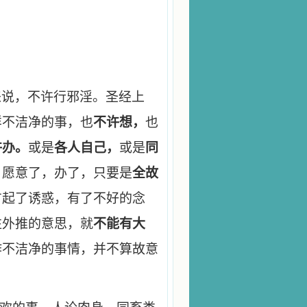
。
来说，不许行邪淫。圣经上
样不洁净的事，也
不许想，
也
许办。
或是
各人自己，
或是
同
，愿意了，办了，只要是
全故
方起了诱惑，有了不好的念
往外推的意思，就
不能有大
作不洁净的事情，并不算故意