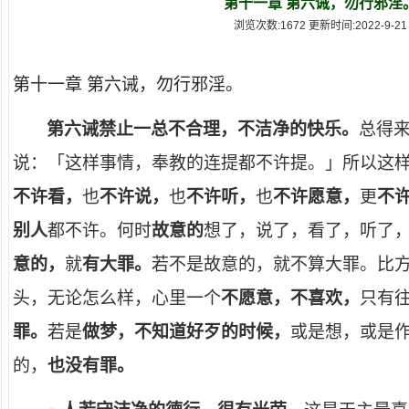
第十一章 第六诫，勿行邪淫
浏览次数:1672 更新时间:2022-9-21
第十一章 第六诫，勿行邪淫。
第六诫禁止一总不合理，不洁净的快乐。
总得
说：「这样事情，奉教的连提都不许提。」所以这
不许看，
也
不许说，
也
不许听，
也
不许愿意，
更
不
别人
都不许。何时
故意的
想了，说了，看了，听了
意的，
就
有大罪。
若不是故意的，就不算大罪。比
头，无论怎么样，心里一个
不愿意，不喜欢，
只有
罪。
若是
做梦，不知道好歹的时候，
或是想，或是
的，
也没有罪。