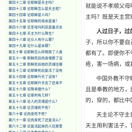
·
第四十二章 论耶稣是天主吗？
就能说不孝顺父母
·
第四十三章 论耶稣怎么是天主呢？
·
第四十四章 论耶稣是人吗？
主吗？既是天主赏
·
第四十五章 论耶稣的母亲是谁？
·
第四十六章 论圣母玛利亚是童贞女
人过日子，过
·
第四十七章 天主为什么降生？
·
第四十八章 论众人有什么罪？
子，所以你不要自
·
第四十九章 论什么是本罪？
·
第五十章 论耶稣怎么样救赎了人类
都有了。即便你不
·
第五十一章 耶稣死后肉身埋葬了没
疮，害一场病，或
·
第五十二章 耶稣死后他的灵魂往哪
·
第五十三章 论耶稣死后复活了没有
·
第五十四章 论耶稣升天了没有？
中国
外教不守
·
第五十五章 论耶稣升天去了还来不
且是奉教的地方，
·
第五十六章 论降来做什么？
·
第五十七章 论审判有几样？
的，穿的，都比
中
·
第五十八章 论人的灵魂是什么？
·
第五十九章 论灵魂死不死？
天主论不守主
·
第六十章 论肉身死不死？
·
第六十一章 论肉身死了还复活么？
天主用利害法子，
·
第六十二章 论复活起来的人往那里