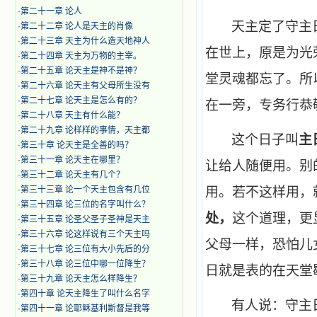
·
第二十一章 论人
天主定了守主
·
第二十二章 论人是天主的肖像
·
第二十三章 天主为什么造天地神人
在世上，原是为光
·
第二十四章 天主为万物的主宰。
·
第二十五章 论天主是神不是神？
堂灵魂都忘了。所
·
第二十六章 论天主有父母所生没有
·
第二十七章 论天主是怎么有的？
在一旁，专务行恭
·
第二十八章 天主有什么能？
·
第二十九章 论样样的事情，天主都
这个日子叫
主
·
第三十章 论天主是全善的吗？
·
第三十一章 论天主在哪里？
让给人随便用。别
·
第三十二章 论天主有几个？
·
第三十三章 论一个天主包含有几位
用。若不这样用，
·
第三十四章 论三位的名字叫什么？
处，
这个道理，更
·
第三十五章 论圣父圣子圣神是天主
·
第三十六章 论这样说有三个天主吗
父母一样，恐怕儿
·
第三十七章 论三位有大小先后的分
·
第三十八章 论三位中哪一位降生？
日就是表的在天堂
·
第三十九章 论天主怎么样降生？
·
第四十章 论天主降生了叫什么名字
有人说：守主
·
第四十一章 论耶稣基利斯督是我等