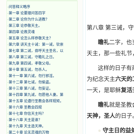
·
问答释义略序
·
第一章 论要理问答四字
·
第二章 论你为什么进教？
·
第三章 论恭敬天主。
第八章 第三诫，
·
第四章 论救灵魂
·
第五章 论怎么样恭敬天主？
瞻礼
二字，也
·
第六章 讲天主十诫：第一诫，钦崇
·
第七章 第二诫，毋呼天主圣名，以
天主，那一些礼节
·
第八章 第三诫，守瞻礼之日。
·
第九章 第四诫，孝敬父母。
这样的日子有
·
第十章 第五诫，勿杀人。
·
第十一章 第六诫，勿行邪淫。
为纪念天主
六天的
·
第十二章 第七诫，勿偷盗。
·
第十三章 第八诫，勿妄证。
一天，是耶稣
复活
·
第十四章 第九诫，勿愿他人妻。第
·
第十五章 论遵行圣教会各样规矩。
瞻礼
就是圣教
·
第十六章 圣教会四规
·
第十七章 你信天主吗？
天神，圣人
的日子
·
第十八章 天主是谁？
·
第十九章 天主造天神。
●
守主日的益
·
第二十章 论无灵魂的万物