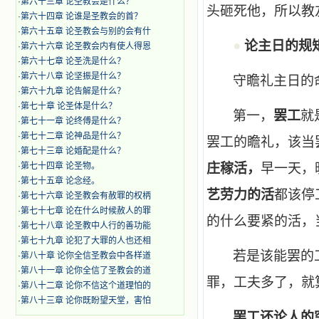
·
第六十三章 论圣教会是什么？
头砸死他，所以教
·
第六十四章 论谁是圣教会的首？
·
第六十五章 论圣教会与别的会有什
●
论主日的规
·
第六十六章 论圣教会内有使人得恩
·
第六十七章 论圣洗是什么？
·
第六十八章 论坚振是什么？
守瞻礼主日的
·
第六十九章 论告解是什么？
·
第七十章 论圣体是什么？
第一，
罢工
就
·
第七十一章 论终傅是什么？
·
第七十二章 论神品是什么？
罢工的瞻礼，该当
·
第七十三章 论婚配是什么？
·
第七十四章 论圣物。
庄稼活，
早一天，
·
第七十五章 论念经。
艺劳力的活
都该停
·
第七十六章 论圣教会有赦罪的权柄
·
第七十七章 论在什么时候赦人的罪
的什么要紧的活，
·
第七十八章 论圣教中人行的善功能
·
第七十九章 论犯了大罪的人也还相
若是该能罢的
·
第八十章 论你全信圣教会中各样道
·
第八十一章 论你全信了圣教会的道
罪，工夫多了，就
·
第八十二章 论你不信这个道理怕的
·
第八十三章 论你既盼望天堂，害怕
罢工还论人的