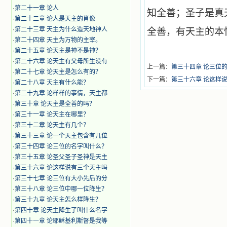
·
第二十一章 论人
知全善；圣子是真
·
第二十二章 论人是天主的肖像
·
第二十三章 天主为什么造天地神人
全善，有天主的本
·
第二十四章 天主为万物的主宰。
·
第二十五章 论天主是神不是神？
·
第二十六章 论天主有父母所生没有
上一篇：
第三十四章 论三位
·
第二十七章 论天主是怎么有的？
下一篇：
第三十六章 论这样
·
第二十八章 天主有什么能？
·
第二十九章 论样样的事情，天主都
·
第三十章 论天主是全善的吗？
·
第三十一章 论天主在哪里？
·
第三十二章 论天主有几个？
·
第三十三章 论一个天主包含有几位
·
第三十四章 论三位的名字叫什么？
·
第三十五章 论圣父圣子圣神是天主
·
第三十六章 论这样说有三个天主吗
·
第三十七章 论三位有大小先后的分
·
第三十八章 论三位中哪一位降生？
·
第三十九章 论天主怎么样降生？
·
第四十章 论天主降生了叫什么名字
·
第四十一章 论耶稣基利斯督是我等