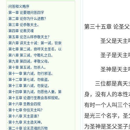
·
问答释义略序
·
第一章 论要理问答四字
·
第二章 论你为什么进教？
·
第三章 论恭敬天主。
第三十五章 论圣
·
第四章 论救灵魂
·
第五章 论怎么样恭敬天主？
圣父是天主
·
第六章 讲天主十诫：第一诫，钦崇
·
第七章 第二诫，毋呼天主圣名，以
圣子是天主
·
第八章 第三诫，守瞻礼之日。
·
第九章 第四诫，孝敬父母。
·
第十章 第五诫，勿杀人。
圣神是天主
·
第十一章 第六诫，勿行邪淫。
·
第十二章 第七诫，勿偷盗。
三位都是真天
·
第十三章 第八诫，勿妄证。
·
第十四章 第九诫，勿愿他人妻。第
身，没有人的本性
·
第十五章 论遵行圣教会各样规矩。
·
第十六章 圣教会四规
有时一个人叫三个
·
第十七章 你信天主吗？
是光三个名字，圣
·
第十八章 天主是谁？
·
第十九章 天主造天神。
为圣神是圣父圣子
·
第二十章 论无灵魂的万物