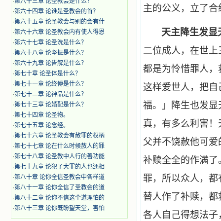
·
第六十三章 论圣教会是什么？
主的公义，立了合
·
第六十四章 论谁是圣教会的首？
·
第六十五章 论圣教会与别的会有什
天主降生发显
·
第六十六章 论圣教会内有使人得恩
·
第六十七章 论圣洗是什么？
二位成人，在世上
·
第六十八章 论坚振是什么？
·
第六十九章 论告解是什么？
都是为怜惜罪人，
·
第七十章 论圣体是什么？
·
第七十一章 论终傅是什么？
这样爱世人，把自
·
第七十二章 论神品是什么？
福。」降生也发显
·
第七十三章 论婚配是什么？
·
第七十四章 论圣物。
真，有多么利害！
·
第七十五章 论念经。
·
第七十六章 论圣教会有赦罪的权柄
父并不饶赦他可爱
·
第七十七章 论在什么时候赦人的罪
·
第七十八章 论圣教中人行的善功能
补赎全全的作满了
·
第七十九章 论犯了大罪的人也还相
罪，所以众人，都
·
第八十章 论你全信圣教会中各样道
·
第八十一章 论你全信了圣教会的道
替人作了补赎，都
·
第八十二章 论你不信这个道理怕的
·
第八十三章 论你既盼望天堂，害怕
各人自己得想法子