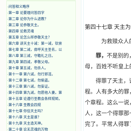
·
问答释义略序
·
第一章 论要理问答四字
·
第二章 论你为什么进教？
·
第三章 论恭敬天主。
第四十七章 天主
·
第四章 论救灵魂
·
第五章 论怎么样恭敬天主？
为救赎众人
·
第六章 讲天主十诫：第一诫，钦崇
·
第七章 第二诫，毋呼天主圣名，以
罪，
不是别的
·
第八章 第三诫，守瞻礼之日。
·
第九章 第四诫，孝敬父母。
母，百姓不听皇上
·
第十章 第五诫，勿杀人。
·
第十一章 第六诫，勿行邪淫。
得罪了天主，
·
第十二章 第七诫，勿偷盗。
·
第十三章 第八诫，勿妄证。
程。人有多大的罪
·
第十四章 第九诫，勿愿他人妻。第
·
第十五章 论遵行圣教会各样规矩。
个章程。这么一说
·
第十六章 圣教会四规
·
第十七章 你信天主吗？
人，这一个得罪那
·
第十八章 天主是谁？
完了。平常人得罪
·
第十九章 天主造天神。
·
第二十章 论无灵魂的万物