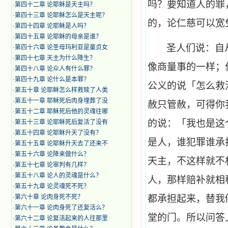
吗？要知道人的罪
·
第四十二章 论耶稣是天主吗？
·
第四十三章 论耶稣怎么是天主呢？
的，论仁慈可以宽
·
第四十四章 论耶稣是人吗？
·
第四十五章 论耶稣的母亲是谁？
圣人们说：自
·
第四十六章 论圣母玛利亚是童贞女
·
第四十七章 天主为什么降生？
像商量事的一样；
·
第四十八章 论众人有什么罪？
·
第四十九章 论什么是本罪？
公义的说「怎么救
·
第五十章 论耶稣怎么样救赎了人类
·
第五十一章 耶稣死后肉身埋葬了没
赦只管赦，可得你
·
第五十二章 耶稣死后他的灵魂往哪
的说：「我也是这
·
第五十三章 论耶稣死后复活了没有
·
第五十四章 论耶稣升天了没有？
是人，谁犯罪谁承
·
第五十五章 论耶稣升天去了还来不
·
第五十六章 论降来做什么？
天主，不这样就不
·
第五十七章 论审判有几样？
·
第五十八章 论人的灵魂是什么？
人，那样赔补就相
·
第五十九章 论灵魂死不死？
·
第六十章 论肉身死不死？
都承担起来，替我
·
第六十一章 论肉身死了还复活么？
堂的门。所以问答
·
第六十二章 论复活起来的人往那里