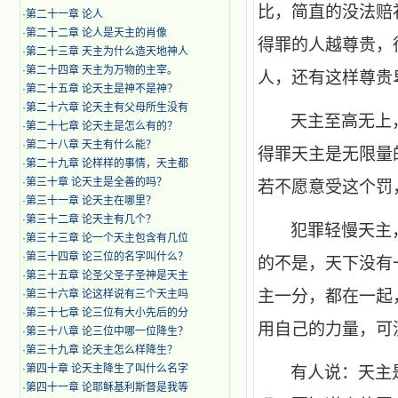
比，简直的没法赔
·
第二十一章 论人
·
第二十二章 论人是天主的肖像
得罪的人越尊贵，
·
第二十三章 天主为什么造天地神人
·
第二十四章 天主为万物的主宰。
人，还有这样尊贵
·
第二十五章 论天主是神不是神？
·
第二十六章 论天主有父母所生没有
天主至高无上
·
第二十七章 论天主是怎么有的？
·
第二十八章 天主有什么能？
得罪天主是无限量
·
第二十九章 论样样的事情，天主都
·
第三十章 论天主是全善的吗？
若不愿意受这个罚
·
第三十一章 论天主在哪里？
·
第三十二章 论天主有几个？
犯罪轻慢天主
·
第三十三章 论一个天主包含有几位
·
第三十四章 论三位的名字叫什么？
的不是，天下没有
·
第三十五章 论圣父圣子圣神是天主
主一分，都在一起
·
第三十六章 论这样说有三个天主吗
·
第三十七章 论三位有大小先后的分
用自己的力量，可
·
第三十八章 论三位中哪一位降生？
·
第三十九章 论天主怎么样降生？
·
第四十章 论天主降生了叫什么名字
有人说：天主
·
第四十一章 论耶稣基利斯督是我等