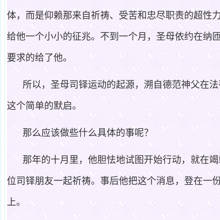
体，而是仰赖那来自祈祷、受苦和忠尽职责的超性
给他一个小小的征兆。不到一个月，圣母依约在纳
要求的给了他。
所以，圣母司铎运动的起源，溯自德范神父在法
这个简单的默启。
那么应该做些什么具体的事呢？
那年的十月里，他胆怯地试图开始行动，就在竭
位司铎朋友一起祈祷。事后他把这个消息，登在一
上。