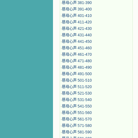
·
慈母心声 381-390
·
慈母心声 391-400
·
慈母心声 401-410
·
慈母心声 411-420
·
慈母心声 421-430
·
慈母心声 431-440
·
慈母心声 441-450
·
慈母心声 451-460
·
慈母心声 461-470
·
慈母心声 471-480
·
慈母心声 481-490
·
慈母心声 491-500
·
慈母心声 501-510
·
慈母心声 511-520
·
慈母心声 521-530
·
慈母心声 531-540
·
慈母心声 541-550
·
慈母心声 551-560
·
慈母心声 561-570
·
慈母心声 571-580
·
慈母心声 581-590