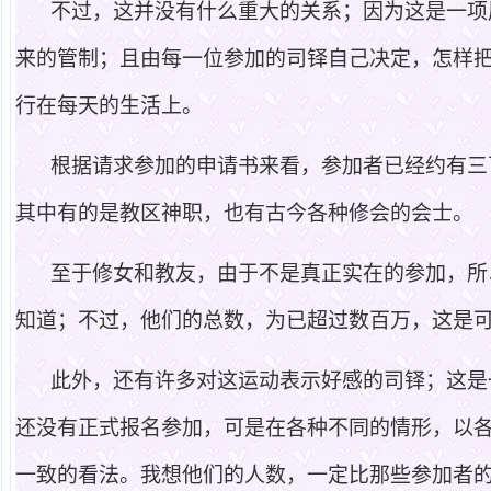
不过，这并没有什么重大的关系；因为这是一项
来的管制；且由每一位参加的司铎自己决定，怎样
行在每天的生活上。
根据请求参加的申请书来看，参加者已经约有三
其中有的是教区神职，也有古今各种修会的会士。
至于修女和教友，由于不是真正实在的参加，所
知道；不过，他们的总数，为已超过数百万，这是
此外，还有许多对这运动表示好感的司铎；这是
还没有正式报名参加，可是在各种不同的情形，以
一致的看法。我想他们的人数，一定比那些参加者