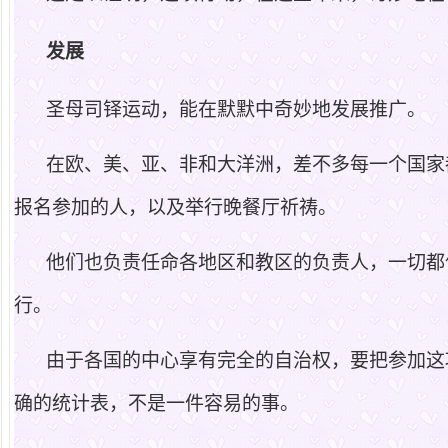
发展
圣母司铎运动，能在默默中奇妙地发展推广。
在欧、美、亚、非和大洋洲，差不多每一个国家
报名参加的人，以及举行晚餐厅祈祷。
他们也负责任命各地区和教区的负责人，一切都
行。
由于各国的中心享有完全的自治权，要把参加这
确的统计表，不是一件容易的事。