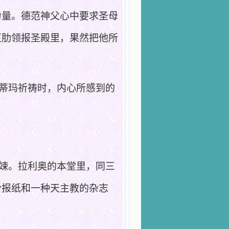
力量。德范神父心中要求圣母
匝肋领报圣殿里，果然把他所
蒂玛祈祷时，内心所感到的
竦。拉利奥的本堂里，同三
份报纸和一种天主教的杂志