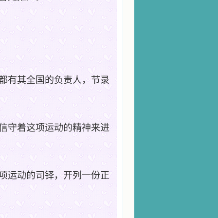
都有其全国的负责人，节录
信守着这项运动的精神来进
项运动的司铎，开列一份正