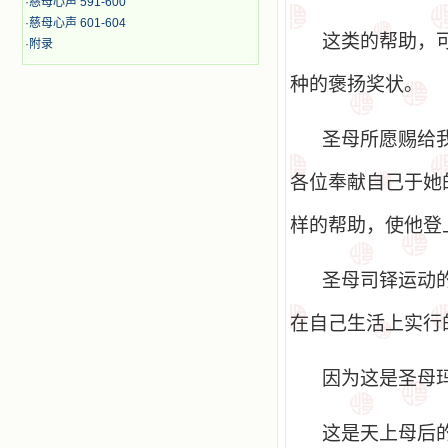
·
慈母心声 591-600
·
慈母心声 601-604
这类的帮助，
·
附录
种的褒扬奖状。
圣母所愿赐给
各位奉献自己于她
样的帮助，使他登
圣母司铎运动
在自己生活上实行
因为这是圣母
这是天上母后