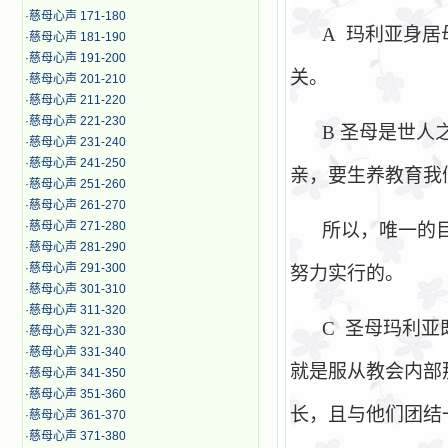
·
慈母心声 171-180
A 玛利亚身
·
慈母心声 181-190
·
慈母心声 191-200
关。
·
慈母心声 201-210
·
慈母心声 211-220
·
慈母心声 221-230
B
圣母是世人
·
慈母心声 231-240
·
慈母心声 241-250
亲，要生养教育我
·
慈母心声 251-260
·
慈母心声 261-270
·
慈母心声 271-280
所以，唯一的
·
慈母心声 281-290
·
慈母心声 291-300
努力实行的。
·
慈母心声 301-310
·
慈母心声 311-320
C 圣母玛利
·
慈母心声 321-330
·
慈母心声 331-340
就是服从教会内部
·
慈母心声 341-350
·
慈母心声 351-360
长，且与他们团结
·
慈母心声 361-370
·
慈母心声 371-380