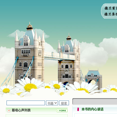
本书的内心谈话
慈母心声列表