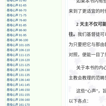
如果本书内有
·
慈母心声 51-60
·
慈母心声 61-65
·
慈母心声 66-70
来到了更适宜的时
·
慈母心声 71-75
·
慈母心声 76-80
2
天主不仅可
·
慈母心声 81-85
·
慈母心声 86-90
往。
我们基督徒可
·
慈母心声 91-95
·
慈母心声 96-100
为
只要把它与那由
·
慈母心声 101-105
·
慈母心声 106-110
对照，便能一目了
·
慈母心声 111-115
·
慈母心声 116-120
·
慈母心声 121-125
关于本书的内
·
慈母心声 126-130
·
慈母心声 131-135
主教会教理的范畴
·
慈母心声 136-140
·
慈母心声 141-145
·
慈母心声 146-150
这些
“
心声
”
，
·
慈母心声 151-155
·
慈母心声 156-160
以下各点：
·
慈母心声 161-170