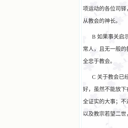
项运动的各位司铎
从教会的神长。
B 如果事关
常人，且无一般的
全忠于教会。
C 关于教会
好，虽然不能放下
全证实的大事；不
以及教宗若望二世