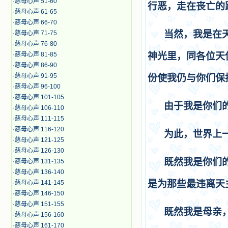
·
慈母心声 51-60
行恶，走在丧亡的
·
慈母心声 61-65
·
慈母心声 66-70
当然，我是在
·
慈母心声 71-75
·
慈母心声 76-80
·
慈母心声 81-85
神光里，同各位天
·
慈母心声 86-90
·
慈母心声 91-95
份使我仍与你们保
·
慈母心声 96-100
·
慈母心声 101-105
由于我是你们
·
慈母心声 106-110
·
慈母心声 111-115
·
慈母心声 116-120
为此，世界上
·
慈母心声 121-125
·
慈母心声 126-130
既然我是你们
·
慈母心声 131-135
·
慈母心声 136-140
是为那些最违离天
·
慈母心声 141-145
·
慈母心声 146-150
·
慈母心声 151-155
既然我是母亲
·
慈母心声 156-160
·
慈母心声 161-170