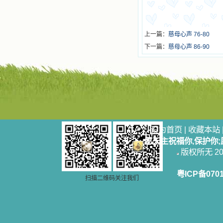
上一篇：
慈母心声 76-80
下一篇：
慈母心声 86-90
设为首页
|
收藏本站
愿天主祝福你,保护你
版权所无 2006
粤ICP备070
扫描二维码关注我们