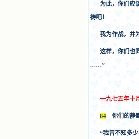
为此，你们应
祷吧！
我为作战，并
这样，你们也
……”
一九七五年十
84
你们的静
“我曾不知多