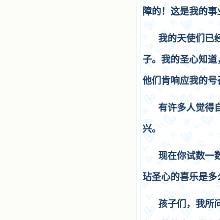
障的！这是我的事
我的天使们已
子。我的圣心知道
他们肯响应我的号
有许多人觉得
兴。
现在你试数一
玷圣心的喜乐是多
孩子们，我所