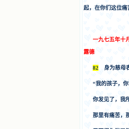
起，在你们这位痛
一九七五年十
露德
82
身为慈母
“我的孩子，
你发见了，我
那里有痛苦，