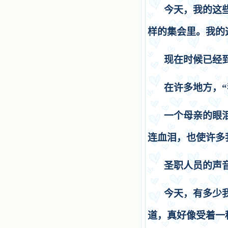
今天，我的这
样的集会里。我的
现在时候已经
在许多地方，
“
一个母亲的眼
连血泪，也使许多
圣职人员的声
今天，有多少
道，真好像受着一