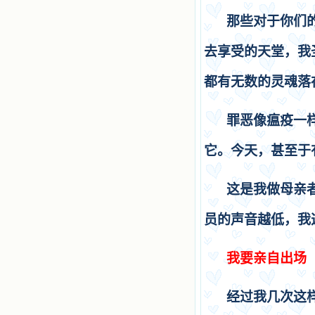
那些对于你们
去享受的天堂，我
都有无数的灵魂落
罪恶像瘟疫一
它。今天，甚至于
这是我做母亲
员的声音越低，我
我要亲自出场
经过我几次这