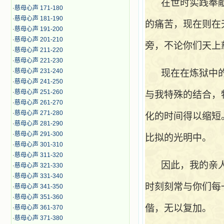
在世时实践奉
·
慈母心声 171-180
·
慈母心声 181-190
的痛苦，现在则在
·
慈母心声 191-200
·
慈母心声 201-210
旁，不论你们天上
·
慈母心声 211-220
·
慈母心声 221-230
·
慈母心声 231-240
现在在炼狱中
·
慈母心声 241-250
·
慈母心声 251-260
与我特殊的结合，
·
慈母心声 261-270
·
慈母心声 271-280
化的时间得以缩短
·
慈母心声 281-290
·
慈母心声 291-300
比拟的光明中。
·
慈母心声 301-310
·
慈母心声 311-320
因此，我的亲
·
慈母心声 321-330
·
慈母心声 331-340
时刻刻常与你们每
·
慈母心声 341-350
·
慈母心声 351-360
偕，无以复加。
·
慈母心声 361-370
·
慈母心声 371-380