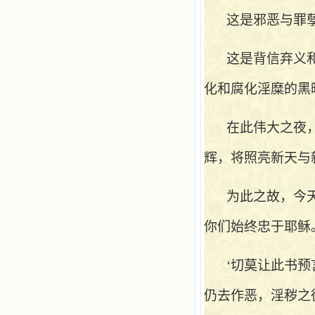
这是邪恶与罪
这是背信弃义
化和腐化淫糜的黑
在此伟大之夜
辉，将照亮新天与
为此之故，今
你们始终忠于耶稣
‘切莫让此书
仍去作恶，淫秽之