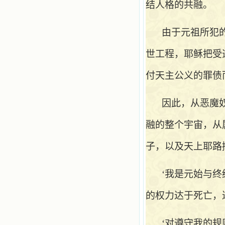
结人格的共融。
由于元祖所犯
世工程，耶稣把受
付天主公义的罪债
因此，从恶魔
融的整个宇宙，从
子，以及天上耶路
‘我是元始与
的权力达于死亡，
‘对遵守我的