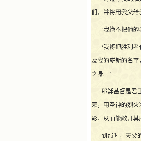
们，并将用我父给
‘我绝不把他
‘我将把胜利
及我的崭新的名字
之身。’
耶稣基督是君
荣，用圣神的烈火
影，从而能敞开其
到那时，天父