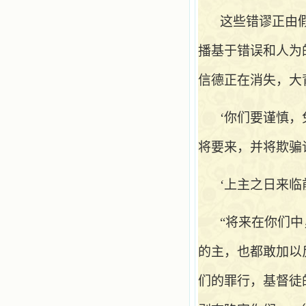
这些错谬正由
播基于错误和人为
信德正在消失，大
‘你们要谨慎
将要来，并将欺骗
‘上主之日来临
“将来在你们
的主，也都敢加以
们的罪行，基督徒