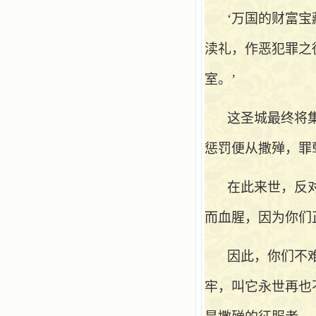
‘万国的财富
渎礼，作恶犯罪之
室。’
这圣城最终将
惩罚便从撒殚，罪
在此来世，反
而血腥，因为你们
因此，你们不
牢，叫它永世再也