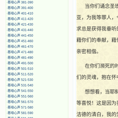
·
慈母心声 381-390
当你们诵念圣
·
慈母心声 391-400
·
慈母心声 401-410
亚，为我等罪人，
·
慈母心声 411-420
·
慈母心声 421-430
求总是获得我垂听
·
慈母心声 431-440
·
慈母心声 441-450
藉你们的奉献，藉
·
慈母心声 451-460
·
慈母心声 461-470
亲密相偕。
·
慈母心声 471-480
·
慈母心声 481-490
·
慈母心声 491-500
在你们濒死的
·
慈母心声 501-510
·
慈母心声 511-520
们的灵魂，抱在怀
·
慈母心声 521-530
·
慈母心声 531-540
·
慈母心声 541-550
想想看，当耶
·
慈母心声 551-560
·
慈母心声 561-570
等喜悦！这是因为
·
慈母心声 571-580
·
慈母心声 581-590
洁德的清白，我的