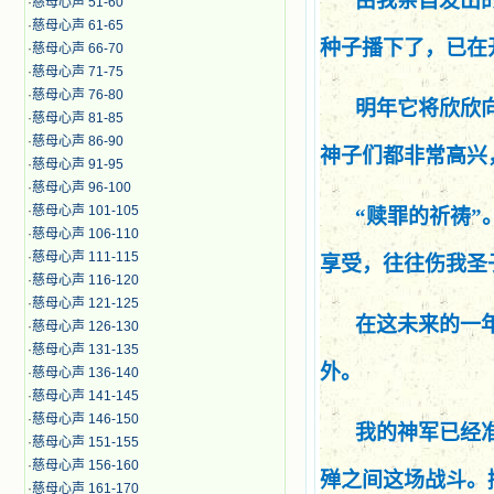
由我亲自发出
·
慈母心声 51-60
·
慈母心声 61-65
种子播下了，已在
·
慈母心声 66-70
·
慈母心声 71-75
·
慈母心声 76-80
明年它将欣欣
·
慈母心声 81-85
·
慈母心声 86-90
神子们都非常高兴
·
慈母心声 91-95
·
慈母心声 96-100
·
慈母心声 101-105
“
赎罪的祈祷
”
·
慈母心声 106-110
·
慈母心声 111-115
享受，往往伤我圣
·
慈母心声 116-120
·
慈母心声 121-125
在这未来的一
·
慈母心声 126-130
·
慈母心声 131-135
外。
·
慈母心声 136-140
·
慈母心声 141-145
·
慈母心声 146-150
我的神军已经
·
慈母心声 151-155
·
慈母心声 156-160
殚之间这场战斗。
·
慈母心声 161-170