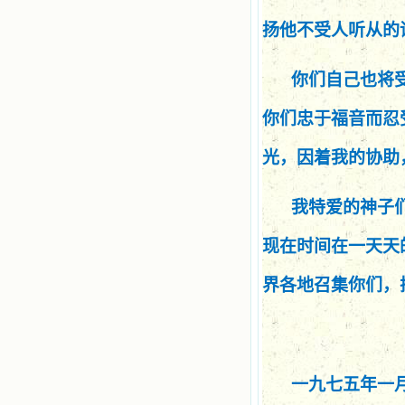
扬他不受人听从的
你们自己也将
你们忠于福音而忍
光，因着我的协助
我特爱的神子
现在时间在一天天
界各地召集你们，
一九七五年一