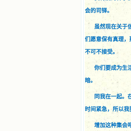
会的司铎。
虽然现在关于
们愿意保有真理，
不可不接受。
你们要成为生
暗。
同我在一起。
时间紧急，所以我
增加这种集会