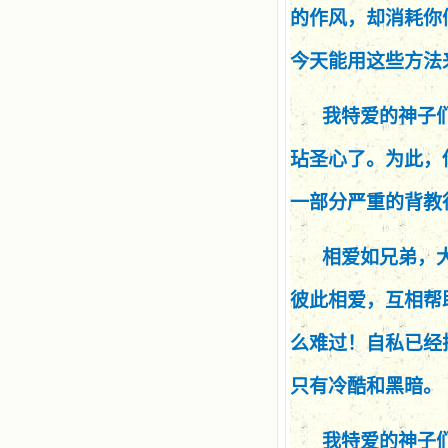
的作风，却消耗你
今天能用这些方法
我特爱的神子
玷圣心了。为此，
一部分严重的背教
相爱如兄弟，
彼此相爱，互相帮
么难过！自私已经
只有冷酷和黑暗。
我特爱的神子