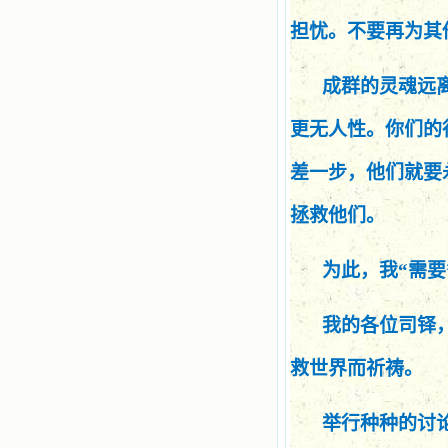
担忧。不要再为其
成群的灵魂远
更无人性。你们的
差一步，他们就要
拯救他们。
为此，我
“
需要
我的各位司铎
救世界而祈祷。
举行种种的讨