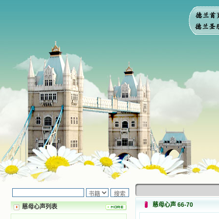
慈母心声 66-70
慈母心声列表