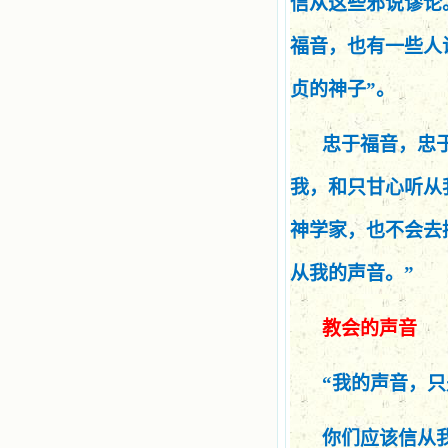
信从这些邪说谬论
福音，也有一些人
贞的神子
”
。
忠于福音，忠
我，和只甘心听从
神学家，也不会去
从我的声音。
”
教会的声音
“我的声音，
你们应该信从