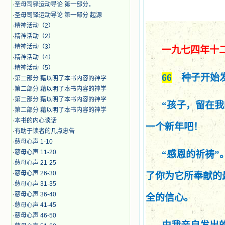
·
圣母司铎运动导论 第一部分，
·
圣母司铎运动导论 第一部分 起源
·
精神活动（2）
·
精神活动（2）
·
精神活动（3）
一九七四年十
·
精神活动（4）
·
精神活动（5）
66
种子开始
·
第二部分 藉以明了本书内容的神学
·
第二部分 藉以明了本书内容的神学
·
第二部分 藉以明了本书内容的神学
“孩子，留在
·
第二部分 藉以明了本书内容的神学
·
本书的内心谈话
一个新年吧！
·
有助于读者的几点忠告
·
慈母心声 1-10
·
慈母心声 11-20
“
感恩的祈祷
”
·
慈母心声 21-25
·
慈母心声 26-30
了你为它所奉献的
·
慈母心声 31-35
·
慈母心声 36-40
全的信心。
·
慈母心声 41-45
·
慈母心声 46-50