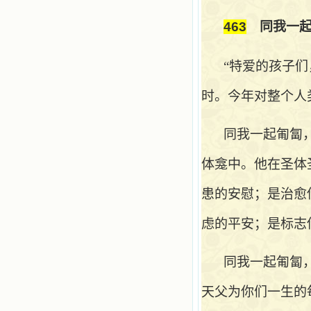
463
同我一起
“特爱的孩子
时。今年对整个人
同我一起匍匐
体龛中。他在圣体
患的安慰；是治愈
虑的平安；是标志
同我一起匍匐
天父为你们一生的