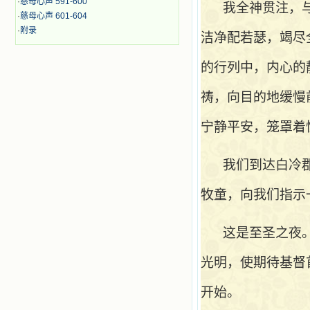
·
慈母心声 591-600
我全神贯注，
·
慈母心声 601-604
·
附录
洁净配若瑟，竭尽
的行列中，内心的
祷，向目的地缓慢
宁静平安，笼罩着
我们到达白冷
牧童，向我们指示
这是至圣之夜
光明，使期待基督
开始。