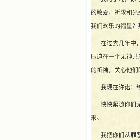
的敬爱，祈求和光
我们欢乐的福星？
在过去几年中
压迫在一个无神共
的祈祷，关心他们
我现在许诺：
快快紧随你们
来。
我把你们从罪