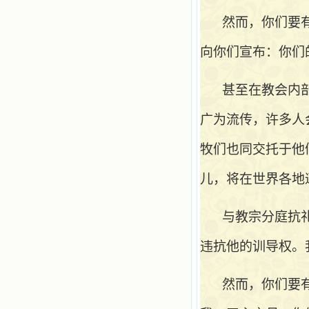
然而，你们要
向你们宣布：你们
甚至在教会内
广为流传，许多人
牧们也同交托于他
儿，将在世界各地
与教宗分庭抗
违抗他的训导权。
然而，你们要