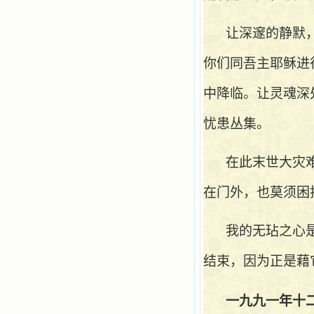
让深邃的静默
你们同吾主耶稣进
中降临。让灵魂深
忧患丛集。
在此末世大灾
在门外，也莫须困
我的无玷之心
结束，因为正是藉
一九九一年十