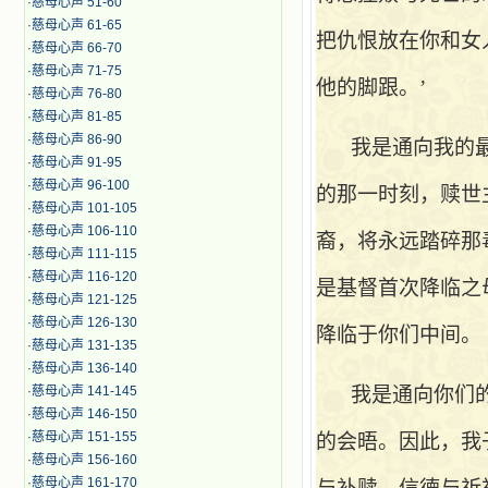
·
慈母心声 51-60
·
慈母心声 61-65
把仇恨放在你和女
·
慈母心声 66-70
·
慈母心声 71-75
他的脚跟。’
·
慈母心声 76-80
·
慈母心声 81-85
·
慈母心声 86-90
我是通向我的
·
慈母心声 91-95
·
慈母心声 96-100
的那一时刻，赎世
·
慈母心声 101-105
·
慈母心声 106-110
裔，将永远踏碎那
·
慈母心声 111-115
·
慈母心声 116-120
是基督首次降临之
·
慈母心声 121-125
·
慈母心声 126-130
降临于你们中间。
·
慈母心声 131-135
·
慈母心声 136-140
·
慈母心声 141-145
我是通向你们
·
慈母心声 146-150
·
慈母心声 151-155
的会晤。因此，我
·
慈母心声 156-160
·
慈母心声 161-170