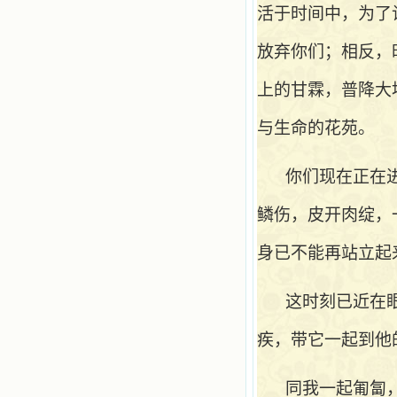
活于时间中，为了
放弃你们；相反，
上的甘霖，普降大
与生命的花苑。
你们现在正在
鳞伤，皮开肉绽，
身已不能再站立起
这时刻已近在
疾，带它一起到他
同我一起匍匐