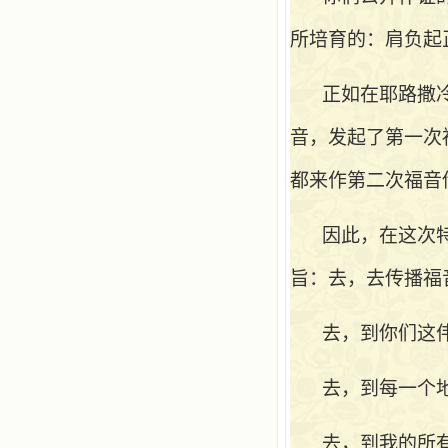
所培育的：肩负起
正如在耶路撒
音，发起了第一次
都来作第二次福音
因此，在这次
旨：去，去传播福
去，到你们这
去，到每一个
去，到我的所