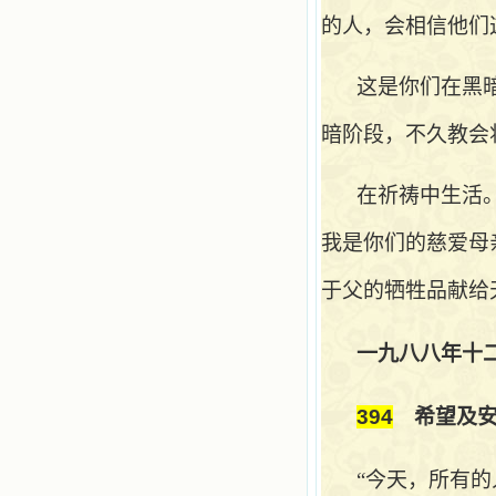
的人，会相信他们
这是你们在黑
暗阶段，不久教会
在祈祷中生活
我是你们的慈爱母
于父的牺牲品献给
一九八八年十
394
希望及安
“今天，所有