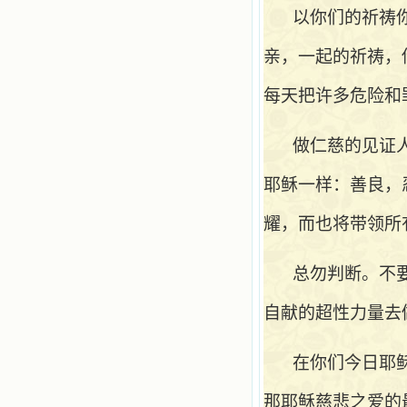
以你们的祈祷
亲，一起的祈祷，
每天把许多危险和
做仁慈的见证
耶稣一样：善良，
耀，而也将带领所
总勿判断。不
自献的超性力量去
在你们今日耶
那耶稣慈悲之爱的