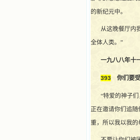
的新纪元中。
从这晚餐厅内
全体人类。”
一九八八年十
393
你们要受
“特爱的神子
正在邀请你们追随
重，所以我以我的
不要让你们被