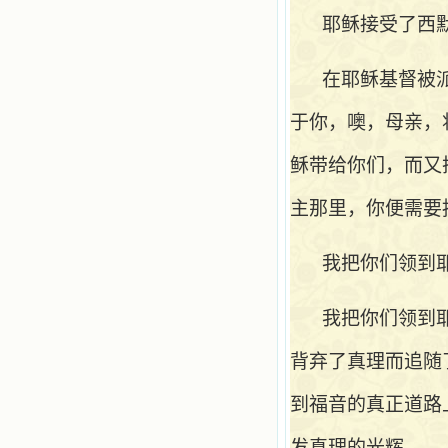
耶稣接受了西
在耶稣基督被
于你，噢，母亲，
稣带给你们，而又
主那里，你便需要
我把你们领到
我把你们领到
背弃了真理而追随
到福音的真正道路
发真理的光辉。