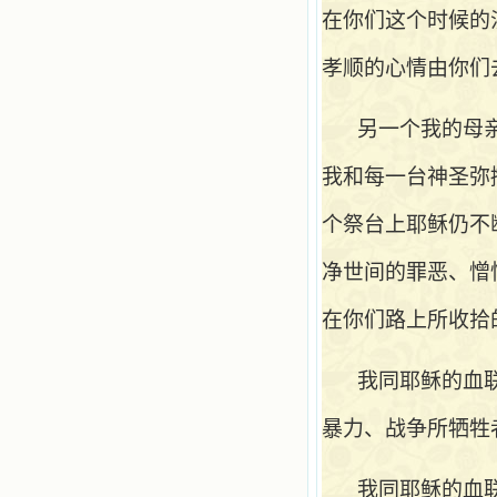
在你们这个时候的
孝顺的心情由你们
另一个我的母
我和每一台神圣弥
个祭台上耶稣仍不
净世间的罪恶、憎
在你们路上所收拾
我同耶稣的血
暴力、战争所牺牲
我同耶稣的血