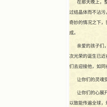
在那天晚上，
过结晶体而不沾污
奇妙的情况之下，
成。
亲爱的孩子们
次光荣的诞生已近
们去迎接他，如同
让你们的灵魂
让你们的心展
以致能传遍全球，