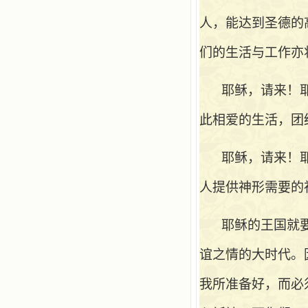
人，能达到圣德的
们的生活与工作亦
耶稣，请来！
此相爱的生活，团
耶稣，请来！
人提供神形需要的
耶稣的王国就
谊之情的大时代。
我所准备好，而必