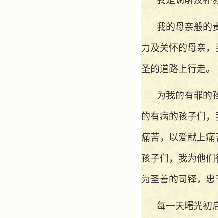
我是调解及补
我的母亲般的
力及关怀的母亲，
圣的道路上行走。
为我的有罪的
的有病的孩子们，
痛苦，以爱献上痛
孩子们，我为他们
为圣善的司铎，忠
每一天曙光初