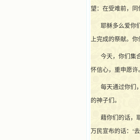
望：在受难前，同
耶稣多么爱你
上完成的祭献。你
今天，你们集
怀信心，重申愿许
每天通过你们
的神子们。
藉你们的话，
万民宣布的话：‘