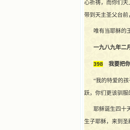
心祈祷，而你们天
带到天主圣父台前
唯有当耶稣的
一九八九年二
398
我要把你
“我的特爱的
跃，你们更该驯服
耶稣诞生四十
生子耶稣，来到圣