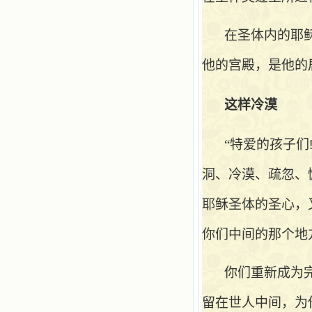
在圣体内的耶
他的宫殿，是他的
这样冷漠
“特爱的孩子们
洞、冷漠、疏忽、
耶稣圣体的圣心，
你们中间的那个地
你们重新成为
留在世人中间，为