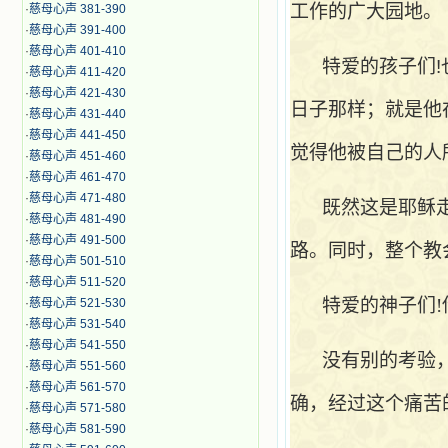
工作的广大园地。
·
慈母心声 381-390
·
慈母心声 391-400
·
慈母心声 401-410
特爱的孩子们
!
·
慈母心声 411-420
·
慈母心声 421-430
日子那样；就是他
·
慈母心声 431-440
·
慈母心声 441-450
觉得他被自己的人
·
慈母心声 451-460
·
慈母心声 461-470
·
慈母心声 471-480
既然这是耶稣
·
慈母心声 481-490
·
慈母心声 491-500
路。同时，整个教
·
慈母心声 501-510
·
慈母心声 511-520
特爱的神子们
·
慈母心声 521-530
·
慈母心声 531-540
·
慈母心声 541-550
没有别的考验
·
慈母心声 551-560
·
慈母心声 561-570
确，经过这个痛苦
·
慈母心声 571-580
·
慈母心声 581-590