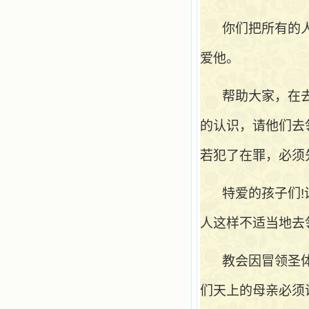
你们把所有的
爱他。
帮助大家，在
的认识，请他们去
若犯了在罪，必须
特爱的孩子们
!
人这样不适当地去
教会因冒领圣
们天上的母亲必须