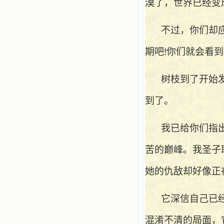
漠了，世界已经变
不过，你们却
期吧
!
你们就会看到
树枝到了开始
到了。
我已给你们指
苦的巅峰。我圣子
她的仇敌却好像正
它深信自己已
混淆不清的局面，