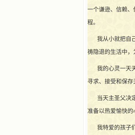
一个谦逊、信赖、
程。
我从小就把自
祷隐退的生活中，
我的心灵一天
寻求、接受和保存
当天主圣父决
准备以热爱愉快的
我特爱的孩子