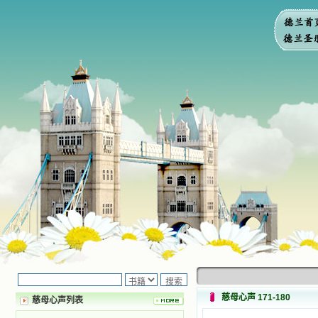
慈母心声 171-180
慈母心声列表