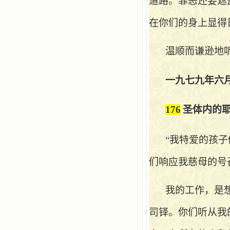
道路。罪恶还要遮
在你们的身上显得
温顺而谦逊地
一九七九年六
176
圣体内的
“我特爱的孩子
们响应我慈母的号
我的工作，是
司铎。你们听从我