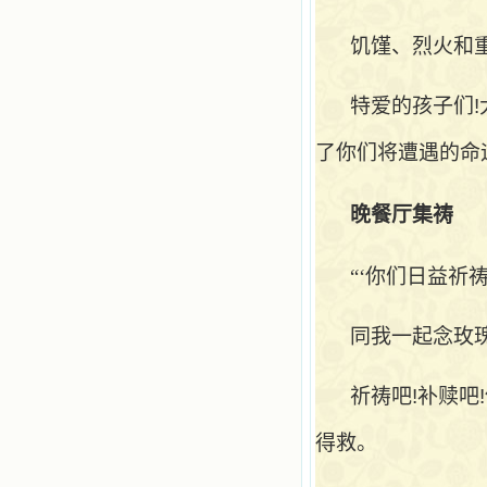
饥馑、烈火和
特爱的孩子们
!
了你们将遭遇的命
晚餐厅集祷
“‘你们日益祈
同我一起念玫
祈祷吧
!
补赎吧
!
得救。