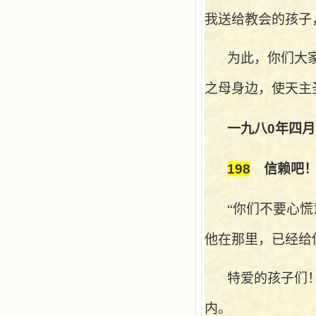
我送给教会的孩子
为此，你们大
之母身边，使天主
一九八
0
年四月
198
信赖吧
“你们不要心
他在那里，已经给
特爱的孩子们
内。