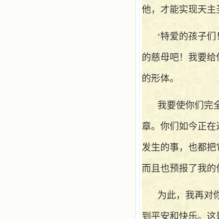
他，才能实现天主
‘特爱的孩子
的慈母吧！我要给
的形体。
我要使你们完
章。你们如今正在
发生的事，也都把
而且也预报了我的
为此，我再对
到平安和快乐。这