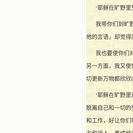
‘耶稣在旷野
我带你们到旷
他的言语，却觉得
我也要使你们
另一方面，我又使
切更新万物都欣欣
‘耶稣在旷野
脱离自己和一切的
和工作，好让你们