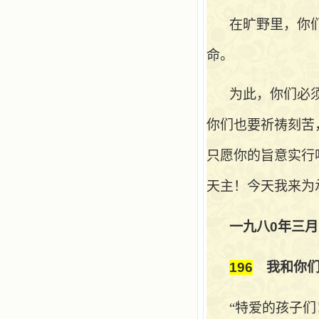
在旷野里，你
命。
为此，你们必
你们也要祈祷刻苦
只愿你的旨意实行
天主！今天我来为
一九八
0
年三月
196
我和你们
“特爱的孩子