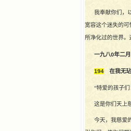
我奉献你们，
宽容这个迷失的可
所净化过的世界。
一九八
0
年二月
194
在我无玷
“特爱的孩子
这是你们天上
今天，我慈爱