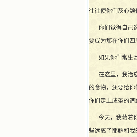
往往使你们灰心颓
你们觉得自己
要成为那在你们四
如果你们常生
在这里，我治
的食物，还要给你
你们走上成圣的道
今天，我藉着
些远离了耶稣和我