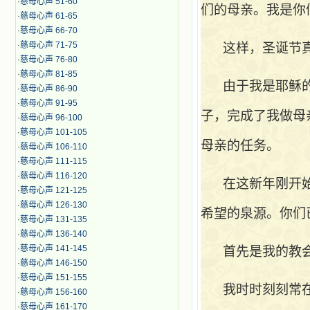
·
慈母心声 51-60
们的母亲。我是你
·
慈母心声 61-65
·
慈母心声 66-70
·
慈母心声 71-75
这样，圣诞节
·
慈母心声 76-80
·
慈母心声 81-85
由于我是耶稣
·
慈母心声 86-90
·
慈母心声 91-95
子，完成了我做母
·
慈母心声 96-100
·
慈母心声 101-105
母亲的任务。
·
慈母心声 106-110
·
慈母心声 111-115
·
慈母心声 116-120
在这新年刚开
·
慈母心声 121-125
·
慈母心声 126-130
希望的泉源。你们
·
慈母心声 131-135
·
慈母心声 136-140
·
慈母心声 141-145
首先是我的教
·
慈母心声 146-150
·
慈母心声 151-155
我时时刻刻常
·
慈母心声 156-160
·
慈母心声 161-170