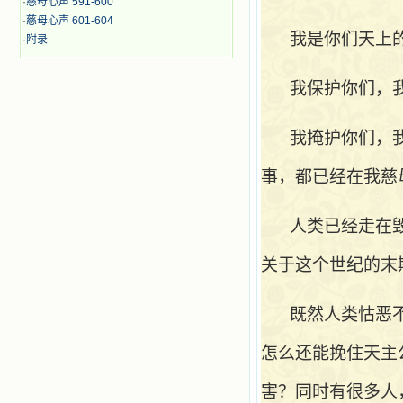
·
慈母心声 591-600
·
慈母心声 601-604
我是你们天上
·
附录
我保护你们，
我掩护你们，
事，都已经在我慈
人类已经走在
关于这个世纪的末
既然人类怙恶
怎么还能挽住天主
害？同时有很多人