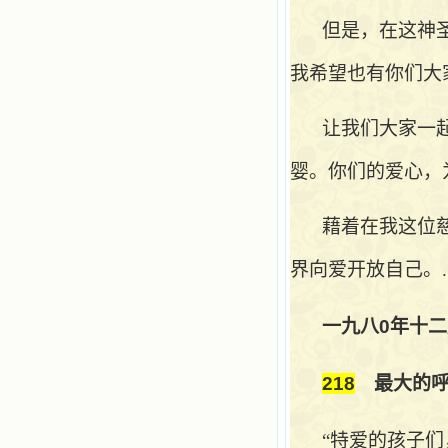
但是，在这神
我希望也有你们大
让我们大家一
婴。你们的爱心，
藉着在我这位
界向爱开放自己
。..
一九八
0
年十二
218
最大的呼
“特爱的孩子