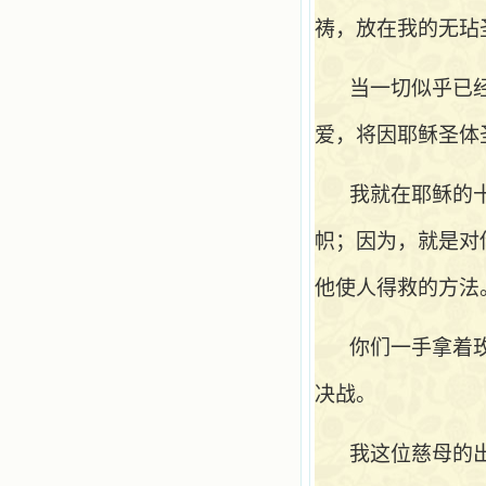
祷，放在我的无玷
当一切似乎已
爱，将因耶稣圣体
我就在耶稣的
帜；因为，就是对
他使人得救的方法
你们一手拿着
决战。
我这位慈母的