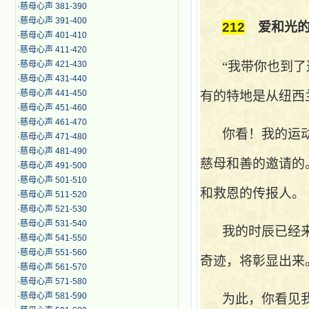
·
慈母心声 381-390
·
慈母心声 391-400
212
爱和光的
·
慈母心声 401-410
·
慈母心声 411-420
·
慈母心声 421-430
“我带你也到
·
慈母心声 431-440
·
慈母心声 441-450
有的特地是从纽西
·
慈母心声 451-460
·
慈母心声 461-470
你看！我的运
·
慈母心声 471-480
·
慈母心声 481-490
慈母和善的邀请的
·
慈母心声 491-500
·
慈母心声 501-510
和救恩的传报人。
·
慈母心声 511-520
·
慈母心声 521-530
·
慈母心声 531-540
我的时辰已经
·
慈母心声 541-550
·
慈母心声 551-560
奇迹，将彰显出来
·
慈母心声 561-570
·
慈母心声 571-580
·
慈母心声 581-590
为此，你看见