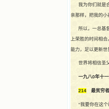
我为你们就是
亲那样，把我的小
所以，一总基
上荣胜的时间相合
能力，足以更新世
世界将相信圣父
一九八
0
年十一
214
最贫穷者
“我要你在这