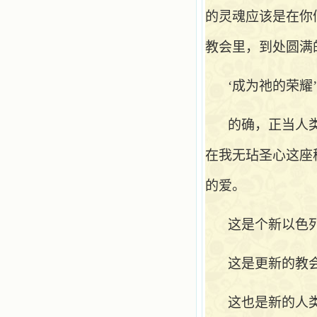
的灵魂应该是在你
教会里，到处圆满
‘成为祂的荣
的确，正当人
在我无玷圣心这座
的爱。
这是个新以色
这是更新的教
这也是新的人