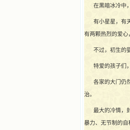
在黑暗冰冷中
有小星星，有
有两颗热烈的爱心
不过，初生的
特爱的孩子们
各家的大门仍
治。
最大的冷情，
暴力、无节制的自