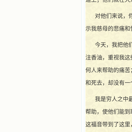
对他们来说，
示我慈母的悲痛和
今天，我把他
注香油，重视我这
何人来帮助的痛苦
和死去，却没有一
我是穷人之中
帮助，使他们能到
这福音带到了这里