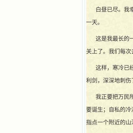
白昼已尽。我
一天。
这是我最长的
关上了。我们每次
这样，寒冷已
利剑，深深地刺伤
我正要把万民
要诞生；自私的冷
指点一个附近的山