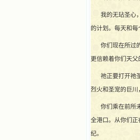
我的无玷圣心
的计划。每天和每
你们现在所过
更信赖着你们天父
祂正要打开祂
烈火和圣宠的巨川
你们乘在前所
全港口。从你们正
纪。