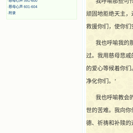
我呼喻那些可
·
慈母心声 591-600
·
慈母心声 601-604
顽固地拒绝天主，
·
附录
救援你们，使你们
我也呼喻我的
过。我用慈母悲戚
的爱心等候着你们
净化你们。’
我也呼喻教会
世的苦难。我向你
德、祈祷和补赎的