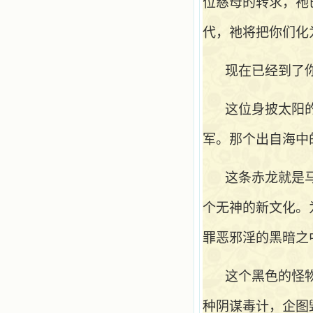
位慈母的转求，祂
代，祂将把你们化
现在已经到了
这位身披太阳
军。那个出自海中
这条赤龙就是
个无神的新文化。
罪恶邪淫的黑暗之
这个黑色的怪
种阴谋毒计，企图