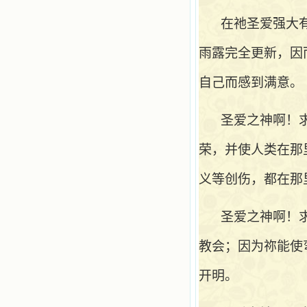
在祂圣爱强大
雨露完全更新，因
自己而感到满意。
圣爱之神啊！
荣，并使人类在那
义等创伤，都在那
圣爱之神啊！
教会；因为祢能使
开明。