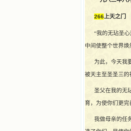
266
上天之门
“我的无玷圣
中间使整个世界焕
为此，今天我
被天主至圣圣三的
圣父在我的无
育，为使你们更完
我做母亲的任