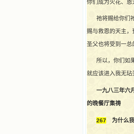
你们成为火花、恩
祂将赐给你们
赐与救恩的天主，
圣父也将受到一总
所以，你们如
就应该进入我无玷
一九八三年六
的晚餐厅集祷
267
为什么我