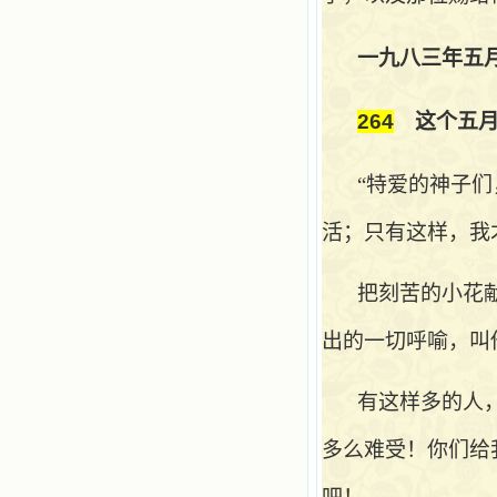
一九八三年五
264
这个五
“特爱的神子
活；只有这样，我
把刻苦的小花
出的一切呼喻，叫
有这样多的人
多么难受！你们给