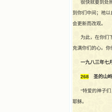
很快就要到处
到你们中间；祂以
会更新而改观。
为此，在你们
充满你们的心。你
一九八三年七
268
圣的山
“特爱的神子
耶稣。