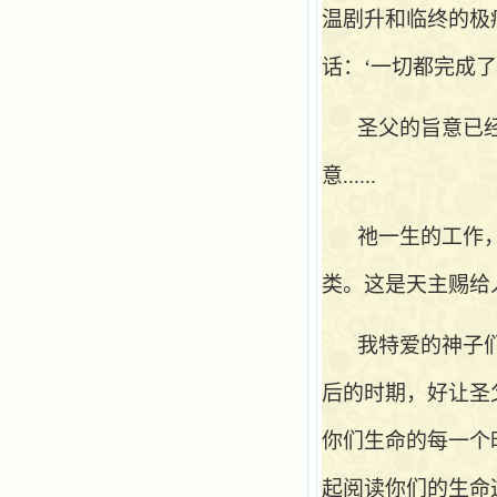
温剧升和临终的极
话：‘一切都完成了
圣父的旨意已
意......
祂一生的工作
类。这是天主赐给
我特爱的神子
后的时期，好让圣
你们生命的每一个
起阅读你们的生命