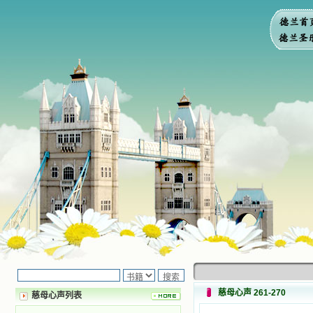
慈母心声 261-270
慈母心声列表