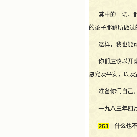
其中的一切，
的圣子耶稣所做过
这样，我也能
你们应该以开
恩宠及平安，以及
准备你们自己，
一九八三年四
263
什么也不