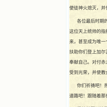
使徒神火熄灭，并
各位最后时期
这位天上统帅的指
来，甚至成为唯一
扶助你们登上加尔
奉献自己。对付赤
受到光荣，并使教
你们祈祷吧！
道路吧！跟随着那