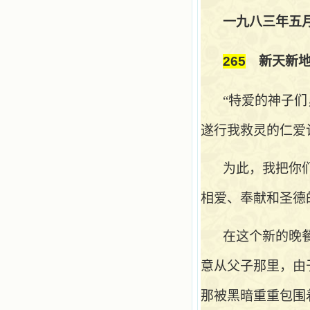
一九八三年五
265
新天新
“特爱的神子
遂行我救灵的仁爱
为此，我把你
相爱、奉献和圣德
在这个新的晚
意从父子那里，由
那被黑暗重重包围