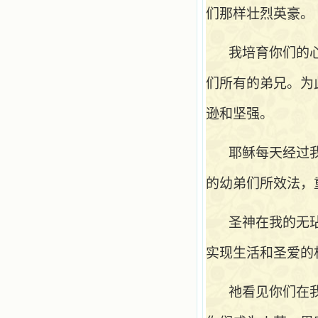
们那样壮烈英豪。
我培育你们的
们所有的弟兄。为
逊和坚强。
耶稣每天经过
的幼弟们所效法，
圣神在我的无
实现生活和圣爱的
祂看见你们在