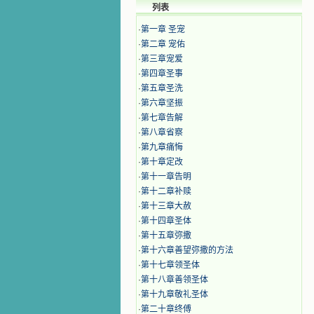
列表
·
第一章 圣宠
·
第二章 宠佑
·
第三章宠爱
·
第四章圣事
·
第五章圣洗
·
第六章坚振
·
第七章告解
·
第八章省察
·
第九章痛悔
·
第十章定改
·
第十一章告明
·
第十二章补赎
·
第十三章大赦
·
第十四章圣体
·
第十五章弥撒
·
第十六章善望弥撒的方法
·
第十七章领圣体
·
第十八章善领圣体
·
第十九章敬礼圣体
·
第二十章终傅