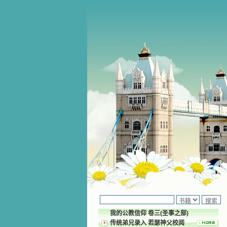
我的公教信仰 卷三(圣事之部)
传统弟兄录入 若瑟神父校阅