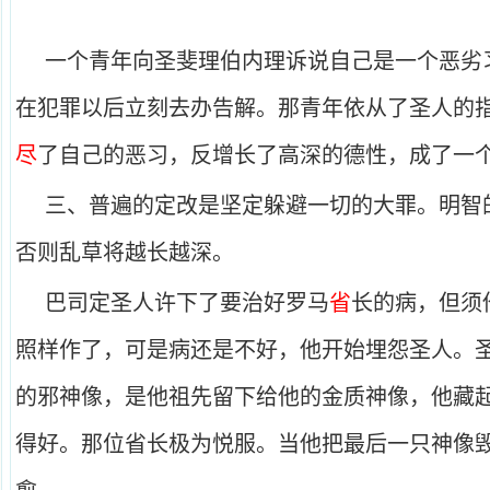
一个青年向圣斐理伯内理诉说自己是一个恶劣
在犯罪以后立刻去办告解。那青年依从了圣人的
尽
了自己的恶习，反增长了高深的德性，成了一
三、普遍的定改是坚定躲避一切的大罪。明智
否则乱草将越长越深。
巴司定圣人许下了要治好罗马
省
长的病，但须
照样作了，可是病还是不好，他开始埋怨圣人。
的邪神像，是他祖先留下给他的金质神像，他藏
得好。那位省长极为悦服。当他把最后一只神像