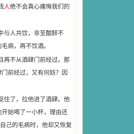
我
人
绝不会真心痛悔我们的
中与人共饮，非至酣醉不
的毛病，再不饮酒。
且再不从酒肆门前经过。那
肆门前经过，又有何妨？因
捉住了，拉他进了酒肆。他
他开始喝了一小杯，理由还
掉自己的毛病时，他却又恢复