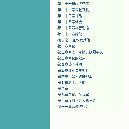
·
第二十一章临终圣事
·
第二十二章公教丧礼
·
第二十三章神品
·
第二十四章修会
·
第二十五章福音劝谕
·
第二十六章婚配
·
附录之二 圣仪及其他
·
第一章圣仪
·
第二章圣衣、圣牌、制服圣衣
·
第三章圣仪的效用
·
第四章热心神功
·
第五章敬礼吾主耶稣
·
第六章下会和避静神工
·
第七章朝圣、苦路
·
第八章善会
·
第九章会议、圣体军
·
第十章传教善会和第三会
·
第十一章公教进行会