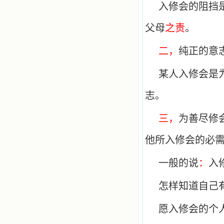
入修会的阻挡
父母
之责
。
二，
纯正的意
某人入修会是
志。
三，
为善尽修
他所入修会的必
一般的说
：
入
怎样知道自己
愿入修会的个