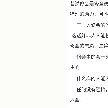
若说修会是修全
特别的助力，且
二、入修会的
“这话并非人人能
修会的志愿，是
修会中的会士
主的。
什么样的人能
任何没有阻挡
入会。