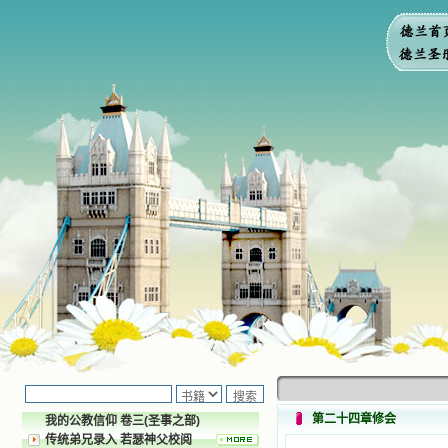
第二十四章修会
我的公教信仰 卷三(圣事之部)
传统弟兄录入 若瑟神父校阅