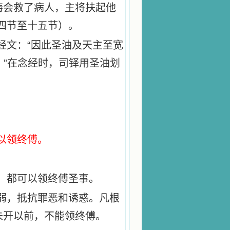
祷会救了病人，主将扶起他
四节至十五节）。
经文：“因此圣油及天主至宽
。”在念经时，司铎用圣油划
以领终傅。
，都可以领终傅圣事。
弱，抵抗罪恶和诱惑。凡根
未开以前，不能领终傅。