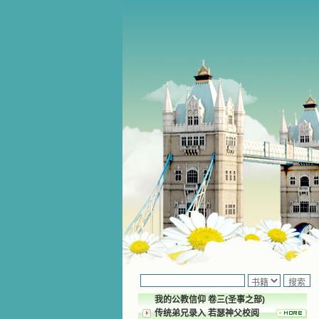
我的公教信仰 卷三(圣事之部)
传统弟兄录入 若瑟神父校阅