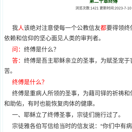
第二十章终傅
浏览次数:1421 更新时间:2023-7-10
我
人
该绝对注意使每一个公教信友
都
要得领终
依赖和信仰的坚心面见人类的审判者。
问：
终傅是什么？
答：
终傅是吾主耶稣亲立的圣事，为赋圣宠于
苦。
终傅是什么？
终傅是重病人所领的圣事，为藉司铎的祈祷和
和助佑，有时也能恢复肉体的健康。
一、耶稣立了终傅圣事，宗徒们施行过了。
宗徒雅各伯写信给当时的信友说：“你们中有