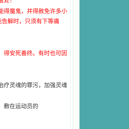
益处？
能得魔鬼，并得赦免许多小
能告解时，只须有下等痛
，得安死善终。有时也可因
治疗灵魂的罪污，加强灵魂
；敷在运动员的