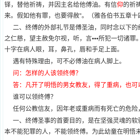
铎，替他祈祷，并因主名给他傅油。有信
仰
的祈
来。假如他有罪，也要得赦”。（雅各伯书五章十
二、终傅的外部礼节是傅圣油，同时念以下的
之仁慈，望主赦免尔视，听，言•••所犯一切诸罪
十字在病人眼，耳，鼻孔，唇和手足上面。
遇有特殊理由，可不必傅油在病人脚上。
问：怎样的人该领终傅？
答：凡开了明悟的男女教友，得了重病，也可
谁可以领终傅？
任何公教信友，因年老或重病而有死亡的危险
一、终傅圣事的首要目的，是在坚强灵魂的软
本不能犯罪的人，不能领终傅。为此幼童在明悟