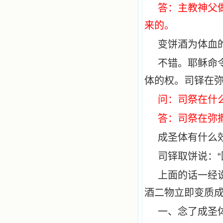
答：主教神父
来的。
变饼酒为体血
不错。耶稣命
体的权。司铎在
问：司祭在什
答：司祭在弥
成圣体有什么
司铎取饼说：“
上面的话一经
酒二物立即变质
一、念了成圣