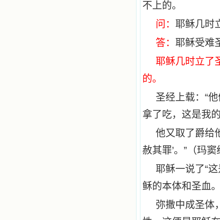
不上的。
问：
耶稣几时
答：
耶稣受难
耶稣几时立了
的。
圣经上载：“
拿了吃，这是我的
他又取了爵给
赦其罪’。”（玛
耶稣一说了“这
稣的本体和圣血
弥撒中成圣体