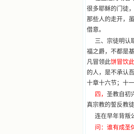
很多耶稣的门徒
那些人的走开，
借意。
三、宗徒明认
福之爵，不都是
凡冒领此
饼冒饮
的人，是不承认吾
十章十六节；十
四，
圣教自初
真宗教的誓反教
连在早年背叛
问：谁有成圣