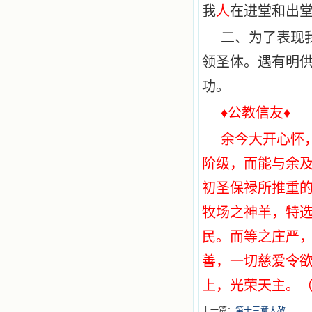
我
人
在进堂和出
二、为了表现
领圣体。遇有明
功。
♦公教信友♦
余今大开心怀
阶级，而能与余
初圣保禄所推重
牧场之神羊，特
民。而等之庄严
善，一切慈爱令
上，光荣天主。
上一篇：
第十三章大赦