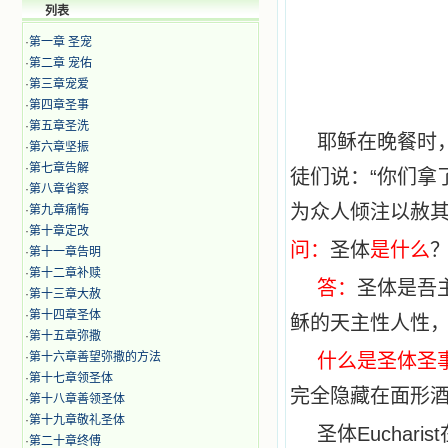
列表
·
第一章 圣宠
·
第二章 宠佑
·
第三章宠爱
·
第四章圣事
·
第五章圣洗
耶稣在晚餐时
·
第六章坚振
·
第七章告解
徒们说：“你们拿
·
第八章省察
为众人倾注以赦其
·
第九章痛悔
·
第十章定改
问：
圣体
是什么
·
第十一章告明
·
第十二章补赎
答：
圣体是吾
·
第十三章大赦
·
第十四章圣体
稣的天主性人性
·
第十五章弥撒
·
第十六章善望弥撒的方法
什么是圣体圣
·
第十七章领圣体
完全隐藏在面形
·
第十八章善领圣体
·
第十九章敬礼圣体
圣体Eucha
·
第二十章终傅