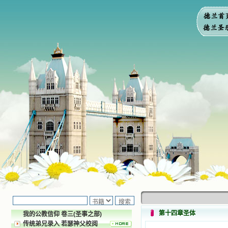
第十四章圣体
我的公教信仰 卷三(圣事之部)
传统弟兄录入 若瑟神父校阅