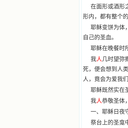
在面形或酒形
形内，都有整个
耶稣变饼为体
自己的圣血。
耶稣在晚餐时
我
人
几时望弥
死，便会想到人
人，竟会为爱我
耶稣既然实在
我
人
恭敬圣体
一、耶稣日夜
祭台上的圣龛