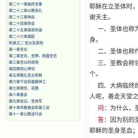
·
第二十一章临终圣事
耶稣在立圣体时
·
第二十二章公教丧礼
谢天主。
·
第二十三章神品
·
第二十四章修会
一、圣体也称
·
第二十五章福音劝谕
·
第二十六章婚配
身。
·
附录之二 圣仪及其他
·
第一章圣仪
二、圣体也称
·
第二章圣衣、圣牌、制服圣衣
三、圣教会称领
·
第三章圣仪的效用
·
第四章热心神功
个。
·
第五章敬礼吾主耶稣
·
第六章下会和避静神工
四、大病临终
·
第七章朝圣、苦路
·
第八章善会
人呢，善走天堂
·
第九章会议、圣体军
问：
为什么
，
·
第十章传教善会和第三会
·
第十一章公教进行会
答：
因为别的
耶稣的圣身圣血