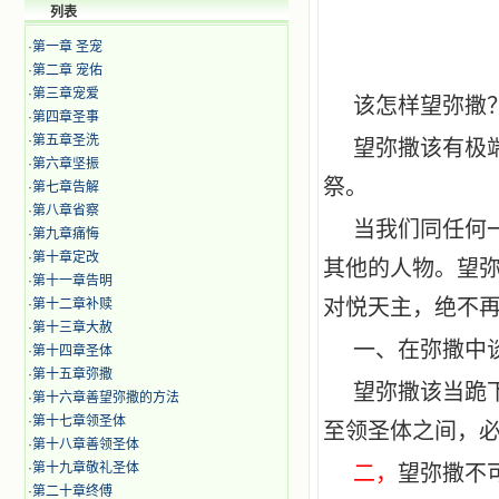
列表
·
第一章 圣宠
·
第二章 宠佑
·
第三章宠爱
该怎样望弥撒
·
第四章圣事
·
第五章圣洗
望弥撒该有极
·
第六章坚振
祭。
·
第七章告解
·
第八章省察
当我们同任何
·
第九章痛悔
·
第十章定改
其他的人物。望
·
第十一章告明
对悦天主，绝不
·
第十二章补赎
·
第十三章大赦
一、在弥撒中
·
第十四章圣体
·
第十五章弥撒
望弥撒该当跪
·
第十六章善望弥撒的方法
·
第十七章领圣体
至领圣体之间，
·
第十八章善领圣体
·
第十九章敬礼圣体
二，
望弥撒不
·
第二十章终傅