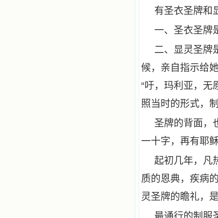
有圣衣圣牌和
一、圣衣圣牌
二、显灵圣牌
候，亲自指示给
“吁，玛利亚，无
照当时的形式，
圣牌的背面，
一十字，再有耶
起初几年，凡
质的恩典，疾病
灵圣牌的瞻礼，
最通行的制服