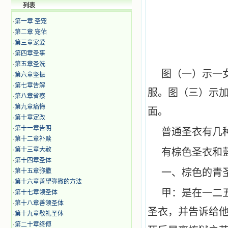
列表
·
第一章 圣宠
·
第二章 宠佑
·
第三章宠爱
·
第四章圣事
·
第五章圣洗
图（一）示一
·
第六章坚振
·
第七章告解
服。图（三）示
·
第八章省察
·
第九章痛悔
面。
·
第十章定改
·
第十一章告明
普通圣衣有几
·
第十二章补赎
·
第十三章大赦
有棕色圣衣和
·
第十四章圣体
一、棕色的青
·
第十五章弥撒
·
第十六章善望弥撒的方法
甲：是在一二
·
第十七章领圣体
·
第十八章善领圣体
圣衣，并告诉给
·
第十九章敬礼圣体
·
第二十章终傅