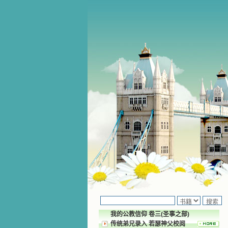
我的公教信仰 卷三(圣事之部)
传统弟兄录入 若瑟神父校阅