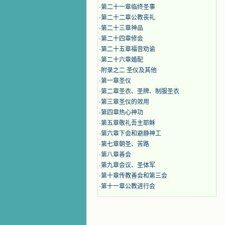
·
第二十一章临终圣事
·
第二十二章公教丧礼
·
第二十三章神品
·
第二十四章修会
·
第二十五章福音劝谕
·
第二十六章婚配
·
附录之二 圣仪及其他
·
第一章圣仪
·
第二章圣衣、圣牌、制服圣衣
·
第三章圣仪的效用
·
第四章热心神功
·
第五章敬礼吾主耶稣
·
第六章下会和避静神工
·
第七章朝圣、苦路
·
第八章善会
·
第九章会议、圣体军
·
第十章传教善会和第三会
·
第十一章公教进行会