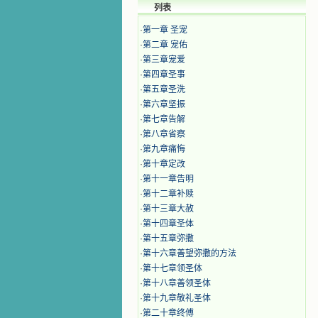
列表
·
第一章 圣宠
·
第二章 宠佑
·
第三章宠爱
·
第四章圣事
·
第五章圣洗
·
第六章坚振
·
第七章告解
·
第八章省察
·
第九章痛悔
·
第十章定改
·
第十一章告明
·
第十二章补赎
·
第十三章大赦
·
第十四章圣体
·
第十五章弥撒
·
第十六章善望弥撒的方法
·
第十七章领圣体
·
第十八章善领圣体
·
第十九章敬礼圣体
·
第二十章终傅