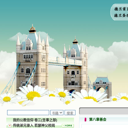
第八章善会
我的公教信仰 卷三(圣事之部)
传统弟兄录入 若瑟神父校阅