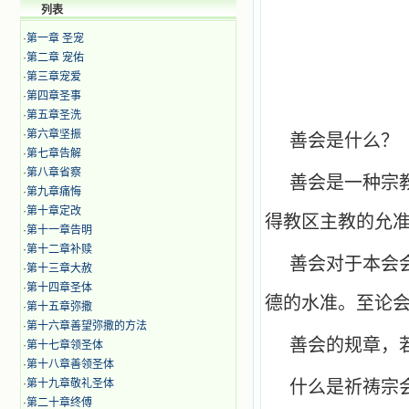
列表
·
第一章 圣宠
·
第二章 宠佑
·
第三章宠爱
·
第四章圣事
·
第五章圣洗
·
第六章坚振
善会是什么？
·
第七章告解
·
第八章省察
善会是一种宗
·
第九章痛悔
·
第十章定改
得教区主教的允
·
第十一章告明
·
第十二章补赎
善会对于本会
·
第十三章大赦
·
第十四章圣体
德的水准。至论
·
第十五章弥撒
·
第十六章善望弥撒的方法
善会的规章，
·
第十七章领圣体
·
第十八章善领圣体
·
第十九章敬礼圣体
什么是祈祷宗
·
第二十章终傅