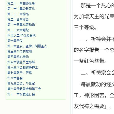
·
第二十一章临终圣事
那是一个热心
·
第二十二章公教丧礼
·
第二十三章神品
为加增天主的光
·
第二十四章修会
·
第二十五章福音劝谕
三个等级。
·
第二十六章婚配
·
附录之二 圣仪及其他
一、祈祷会并
·
第一章圣仪
·
第二章圣衣、圣牌、制服圣衣
的名字报告一个
·
第三章圣仪的效用
·
第四章热心神功
一条红色丝带。
·
第五章敬礼吾主耶稣
·
第六章下会和避静神工
二、祈祷宗会
·
第七章朝圣、苦路
·
第八章善会
每晨献功的经
·
第九章会议、圣体军
·
第十章传教善会和第三会
·
第十一章公教进行会
工，神形困苦，
友代祷之需要』