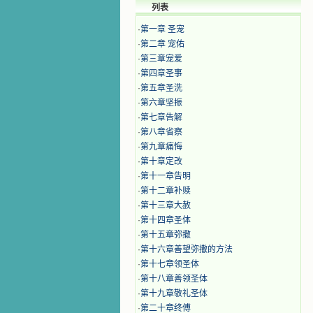
列表
·
第一章 圣宠
·
第二章 宠佑
·
第三章宠爱
·
第四章圣事
·
第五章圣洗
·
第六章坚振
·
第七章告解
·
第八章省察
·
第九章痛悔
·
第十章定改
·
第十一章告明
·
第十二章补赎
·
第十三章大赦
·
第十四章圣体
·
第十五章弥撒
·
第十六章善望弥撒的方法
·
第十七章领圣体
·
第十八章善领圣体
·
第十九章敬礼圣体
·
第二十章终傅