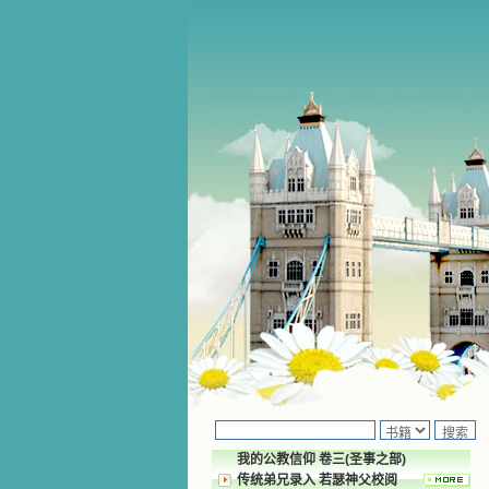
我的公教信仰 卷三(圣事之部)
传统弟兄录入 若瑟神父校阅