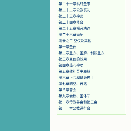
·
第二十一章临终圣事
·
第二十二章公教丧礼
·
第二十三章神品
·
第二十四章修会
·
第二十五章福音劝谕
·
第二十六章婚配
·
附录之二 圣仪及其他
·
第一章圣仪
·
第二章圣衣、圣牌、制服圣衣
·
第三章圣仪的效用
·
第四章热心神功
·
第五章敬礼吾主耶稣
·
第六章下会和避静神工
·
第七章朝圣、苦路
·
第八章善会
·
第九章会议、圣体军
·
第十章传教善会和第三会
·
第十一章公教进行会