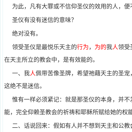
为此，凡有大罪或不信仰圣仪的效用的人，便
圣仪有没有迷信的意味？
绝对没有。
领受圣仪是最悦乐天主的
行为
，
为的
我
人
领受
在天主所立的教会中，是有效能的。
一、我
人
佩带苦像圣牌，希望祂藉天主的圣宠
这绝不是迷信。
惟有一样必须紧记：就是那圣仪的本身，并不
能，完全仰赖圣教会的祈祷和耶稣所赋给她的权
二、话说回来：假如有人并不想到天主和公教