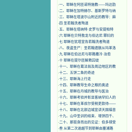
·
一、耶稣在阿匝诺特施教——玛达肋
·
二、耶稣在加特赫尔、基斯罗特与纳
·
三、耶稣在塔波尔山附近的教导：麻
·
四 圣若翰洗者殉道
·
五、耶稣在塔纳特·史罗与安提帕特
·
六 耶稣在贝特敖龙与伯达尼:罪妇的
·
七 耶稣在犹塔宣告若翰洗者殉道
·
八、夜盗圣尸：圣若翰遗骸从玛革洛
·
九 耶稣在伯达尼与耶路撒冷·治愈
·
十 耶稣在提尔匝解救囚徒
·
十一、耶稣在葛法翁及周边地区的教
·
十二、五饼二鱼的奇迹
·
十三、耶稣海上行走
·
十四、耶稣教导生命之粮的奥迹
·
十五、耶稣在丹城的教导与医治
·
十六、耶稣考验并彰显客纳罕妇人的
·
十七、耶稣在革叔尔受税吏款待——
·
十八、耶稣在北部边城宣讲天国福音
·
十九、山中圣训的结束、增饼四千、
·
二十、那挺身而出的见证：伯多禄受
·
叁 从第二次逾越节到耶稣由塞浦路