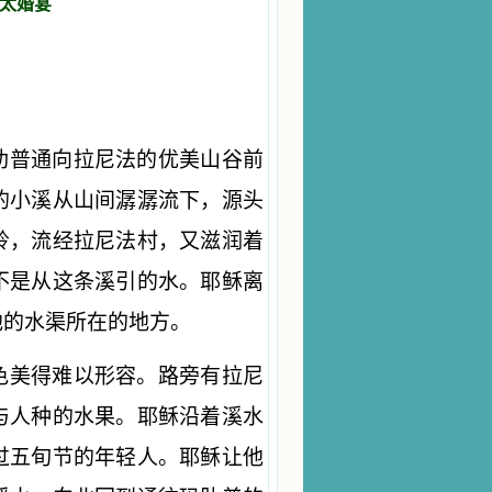
太婚宴
肋普通向拉尼法的优美山谷前
的小溪从山间潺潺流下，源头
岭，流经拉尼法村，又滋润着
不是从这条溪引的水。耶稣离
池的水渠所在的地方。
色美得难以形容。路旁有拉尼
与人种的水果。耶稣沿着溪水
过五旬节的年轻人。耶稣让他