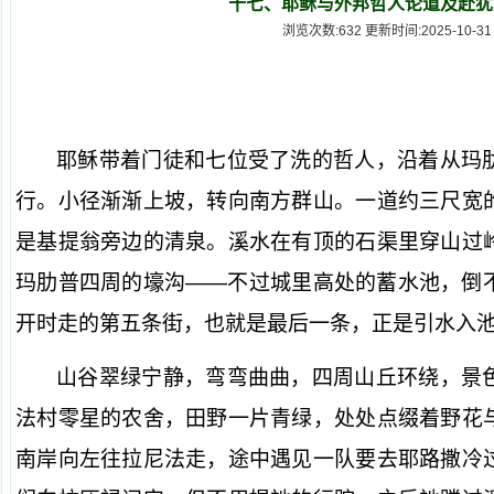
十七、耶稣与外邦哲人论道及赴犹
浏览次数:632 更新时间:2025-10-31
耶稣带着门徒和七位受了洗的哲人，沿着从玛
行。小径渐渐上坡，转向南方群山。一道约三尺宽
是基提翁旁边的清泉。溪水在有顶的石渠里穿山过
玛肋普四周的壕沟——不过城里高处的蓄水池，倒
开时走的第五条街，也就是最后一条，正是引水入
山谷翠绿宁静，弯弯曲曲，四周山丘环绕，景
法村零星的农舍，田野一片青绿，处处点缀着野花
南岸向左往拉尼法走，途中遇见一队要去耶路撒冷