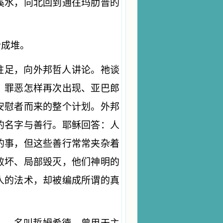
溪水，向北回到通往玛肋普的
拾成堆。
驻足，向外邦哲人讲论。祂谈
、罪恶怎样再次出现、亚巴郎
安慰者而来的整个计划。外邦
的名字与善行。耶稣回答：人
的事，但这些善行常常夹杂着
败坏、局部毁灭，他们神明的
人的法术，却被编成所谓的真