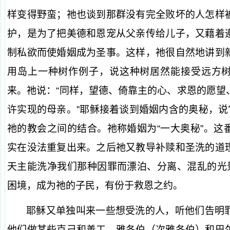
样变得野蛮；祂也谈到那群没有完全败坏的人怎样
护，是为了把美德和恩宠从父亲传给儿子，又藉着
制私欲而使婚姻成为圣事。这样，祂很自然地讲到
用岛上一种树作例子，说这种树居然能接受远方
来。祂说：“同样，望德、倚靠主的心、求恩的愿望
许实现的母亲。”耶稣接着谈到婚姻内含的奥秘，说
祂的教会之间的结合。祂称婚姻为“一大奥秘”。这
实在没法重复出来。之后祂又教导补赎和圣洗的道
天主能洗净我们那种因罪而漂泊、分离、混乱的光景
困境，成为祂的子民，有份于救恩之约。
耶稣又单独叫来一些想受洗的人，听他们告明
他们做某些克己和善工。雅各伯（次雅各伯）和巴