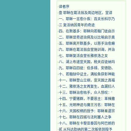
·
译者序
·
壹 耶稣在葛法翁及周边地区，宣讲
·
一、耶稣一言愈仆疾：百夫长科尔乃
·
三 复活纳因青年的奇迹
·
四、在默基多：耶稣向若翰门徒启示
·
二、耶稣显奇迹治病及以比喻启示奥
·
五、耶稣离开默基多，以慈手治愈癞
·
六、耶稣在葛法翁会堂施训诲，并治
·
七、耶稣复活会堂长雅依洛之女
·
八、湖上布道宣天国，税关召徒纳玛
·
九、耶稣召四徒：伯多禄、安德肋、
·
十、若翰狱中证主，满船鱼获彰神能
·
十一、耶稣登山立纲，宣天国之真福
·
十二、雅依洛之女再复生，血漏妇人
·
十三、耶稣治愈枯手，众人惊叹：‘
·
十四、宁要猪群，不要恩主：革辣撒
·
十五、光明神迹与魔王污名：耶稣在
·
十六、天国权柄的授予：耶稣差遣宗
·
十七、耶稣在四城与法利塞人之争
·
十八、耶稣在卡黎亚泰因与阿巴郎的
·
贰 从玛达肋纳的第二次皈依到授予