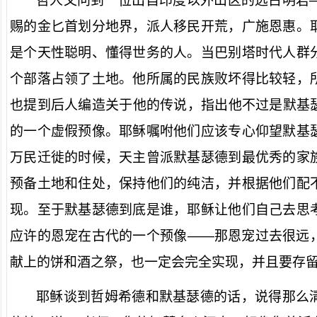
哲人又问到一位出自印度以外山区的远古明君
赐的金匕首划分地界，派人移民开荒，广施恩惠。
是个天性聪明、懂得世务的人。当巴别塔时代人群
个部落占领了土地。他所属的民族败坏得比较轻，
也提到后人编造关于他的传说，指出他不过是默基
的一个虚假预像。耶稣嘱咐他们应该专心仰望默基
万民迁徙的时候，天主曾派默基瑟德到最优秀的家
预备土地和住处，保持他们的纯洁，并根据他们配
现。至于默基瑟德到底是谁，耶稣让他们自己去思
应许的恩宠在古代的一个预像——那恩宠过去很远
献上的饼和酒之祭，也一定会完全实现，并且要存
耶稣谈到哲姆希德和默基瑟德的话，说得那么