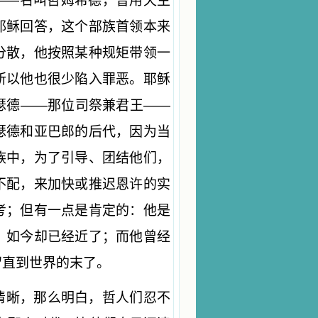
——名叫哲姆希德，曾用天主
耶稣回答，这个部族首领本来
分散，他按照某种规矩带领一
所以他也很少陷入罪恶。耶稣
瑟德——那位司祭兼君王——
瑟德和亚巴郎的后代，因为当
族中，为了引导、团结他们，
不配，来加快或推迟恩许的实
考；但有一点是肯定的：他是
，如今却已经近了；而他曾经
留直到世界的末了。
清晰，那么明白，哲人们忍不