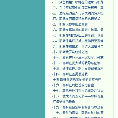
·
一、预备牺牲：耶稣在伯达尼与耶路
·
二、在拉匝禄家中的筵席与预表：真
·
三、遭拒绝的富人与蒙悦纳的穷人拉
·
四、耶稣在阿塔洛特与哈达德黎孟—
·
五、耶稣大博尔山显圣容
·
六、耶稣在葛法翁的教导：孩童、天
·
七、耶稣在加巴辣山上的圣训：论真
·
八、耶稣往奥尼托城，经船行至塞浦
·
九、耶稣在撒拉米：宣讲天国福音与
·
十、耶稣受罗马统帅之邀
·
十一、耶稣在厄色尼人家及圣井旁施
·
十二、耶稣在犹太城的教导与医治
·
十三、通往真理之路：女祭司墨丘利
·
十四、耶稣在基提翁施教
·
十五 耶稣探访巴尔纳伯的家族与在
·
十六、耶稣在玛肋普治愈盲童
·
十七、耶稣与外邦哲人论道及赴犹太
·
十八、犹太人的五旬节——耶稣论圣
·
红海通道的异像
·
十九、耶稣在会堂中的警告与罪过的
·
二十、安贫的真福：耶稣在矿村的节