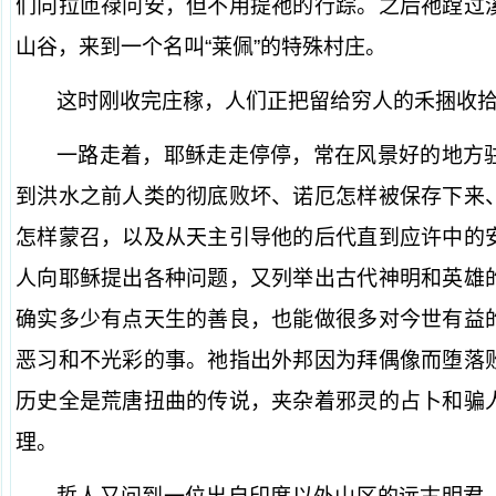
们向拉匝禄问安，但不用提祂的行踪。之后祂蹚过
山谷，来到一个名叫“莱佩”的特殊村庄。
这时刚收完庄稼，人们正把留给穷人的禾捆收
一路走着，耶稣走走停停，常在风景好的地方
到洪水之前人类的彻底败坏、诺厄怎样被保存下来
怎样蒙召，以及从天主引导他的后代直到应许中的
人向耶稣提出各种问题，又列举出古代神明和英雄
确实多少有点天生的善良，也能做很多对今世有益
恶习和不光彩的事。祂指出外邦因为拜偶像而堕落
历史全是荒唐扭曲的传说，夹杂着邪灵的占卜和骗
理。