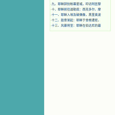
·
九、耶稣辞别帐幕星城，叩访阿匝黎
·
十、耶稣前往迦勒底：西克多尔、摩
·
十一、耶稣入埃及破偶像，黑里奥波
·
十二、敌意渐起：耶稣于舍根遭拒，
·
十三、风暴将至：耶稣在伯达尼的最