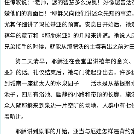
住惊叹说：“老师，您的智慧多么深奥！好像您曾活
楚他们的真面目！”耶稣又向他们讲述众先知的事迹
尤其仔细讲了玛拉基亚的预言。安息日开始后，祂
禧年的章节和《耶肋米亚》的几段来讲道。祂说人
兄弟接手的时候，就能从那肥沃的土壤看出之前对
第二天清早，耶稣还在会堂里讲禧年的意义
亚》的话。礼仪结束后，祂与门徒起身出去，许多
到城南一座犹太人的水泉园子——活水是从基提翁
池子，四周有浴池、幽静的小路和带顶的长廊。施
众人随耶稣来到泉边一片空旷的场地，人群中有七
着听讲。
耶稣讲到原罪的开始，亚当与厄娃怎样违背约