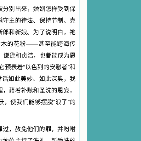
被分别出来，婚姻怎样受到保
遵守主的律法、保持节制、克
新郎和新娘。为了说明白，祂
树木的花粉——甚至能跨海传
、谦逊和贞洁，也都能成为恩
它预表着“以色列的安慰者”和
番话如此美妙、如此深奥，我
理，藉着补赎和圣洗的恩宠，
，使我们能够摆脱“浪子”的
罪过，赦免他们的罪，并吩咐
尔纳伯主持了洗礼。新受洗的