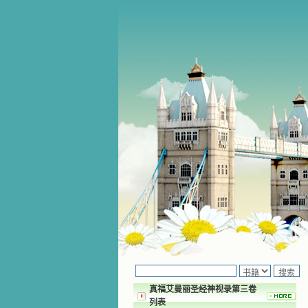
真福艾曼丽圣经神视录第三卷
列表