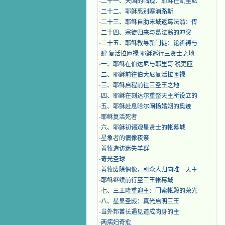
·
二十一、天国的临现：耶稣在凯里尼
·
二十二、耶稣离别塞浦路斯
·
二十三、耶稣自肋末城返葛法翁：传
·
二十四、宗徒归来与葛法翁的冲突
·
二十五、耶稣教导新门徒：论祈祷与
·
肆 复活拉匝禄 耶稣巡行三贤士之地
·
一、耶稣在伯达尼与耶里哥:税吏匝
·
二、耶稣前往伯大尼复活拉匝禄
·
三、耶稣启程前往三圣王之地
·
四、耶稣在刻达尔重整天主所设立的
·
五、耶稣赴息哈尔阐扬婚姻的奥迹
·
耶稣复活死者
·
六、耶稣初谒观星贤士的帐幕城
·
星象者的偶像夜祭
·
善牧造访迷失羊群
·
奇光圣球
·
善牧废除偶像，引众人归向唯一天主
·
耶稣继续前行至三王帐幕城
·
七、三王隆重迎主：门索帐殿的荣光
·
八、星显圣殿：真光启明三王
·
当外邦酋长遇见道成肉身的主
·
两病妇奇愈