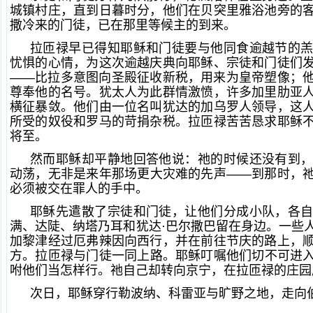
城镇村庄，直到日暮时分，他们在贝突里雅浴池旁的
撒冷来的门徒，已在那里等候主的到来。
拉匝禄早已得知耶稣和门徒要与他同食逾越节的
忧惧的心情，为这次逾越庆典向耶稣、宗徒和门徒们
——比拉多意图向圣殿征收新税，用来为皇帝塑像；
尊奉他的名号。犹太人为此群情激愤，许多加里肋亚
横征暴敛。他们由一位名叫犹达的加乌罗人领导，这
所受的奴役和罗马的苛捐杂税。拉匝禄苦苦恳求耶稣
将至。
然而耶稣却平静地回答他说：祂的时候还没有到
动荡，无非是来年那场更大灾难的先声——到那时，
必须被交在罪人的手中。
耶稣先遣散了宗徒和门徒，让他们分成小队，各
满、达陡、纳塔乃耳和犹达·巴尔撒巴留在身边。一些
加黎津经过厄弗辣因向西行，并在前往节庆的路上，
方。拉匝禄与门徒一同上路。耶稣叮嘱他们切不可进
咐他们当怎样行。祂自己却转向京宁，在拉匝禄的庄园
次日，耶稣穿行勒波纳、科雷亚与旷野之地，走向