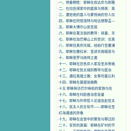
·
一、预备牺牲：耶稣在伯达尼与耶路
·
二、在拉匝禄家中的筵席与预表：真
·
三、遭拒绝的富人与蒙悦纳的穷人拉
·
四、耶稣在阿塔洛特与哈达德黎孟—
·
五、耶稣大博尔山显圣容
·
六、耶稣在葛法翁的教导：孩童、天
·
七、耶稣在加巴辣山上的圣训：论真
·
八、耶稣往奥尼托城，经船行至塞浦
·
九、耶稣在撒拉米：宣讲天国福音与
·
十、耶稣受罗马统帅之邀
·
十一、耶稣在厄色尼人家及圣井旁施
·
十二、耶稣在犹太城的教导与医治
·
十三、通往真理之路：女祭司墨丘利
·
十四、耶稣在基提翁施教
·
十五 耶稣探访巴尔纳伯的家族与在
·
十六、耶稣在玛肋普治愈盲童
·
十七、耶稣与外邦哲人论道及赴犹太
·
十八、犹太人的五旬节——耶稣论圣
·
红海通道的异像
·
十九、耶稣在会堂中的警告与罪过的
·
二十、安贫的真福：耶稣在矿村的节