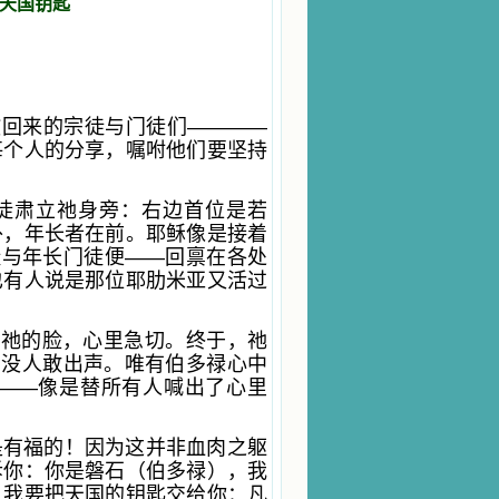
天国钥匙
教回来的宗徒与门徒们————
每个人的分享，嘱咐他们要坚持
徒肃立祂身旁：右边首位是若
外，年长者在前。耶稣像是接着
徒与年长门徒便——回禀在各处
也有人说是那位耶肋米亚又活过
着祂的脸，心里急切。终于，祂
，没人敢出声。唯有伯多禄心中
——像是替所有人喊出了心里
是有福的！因为这并非血肉之躯
诉你：你是磐石（伯多禄），我
。我要把天国的钥匙交给你：凡