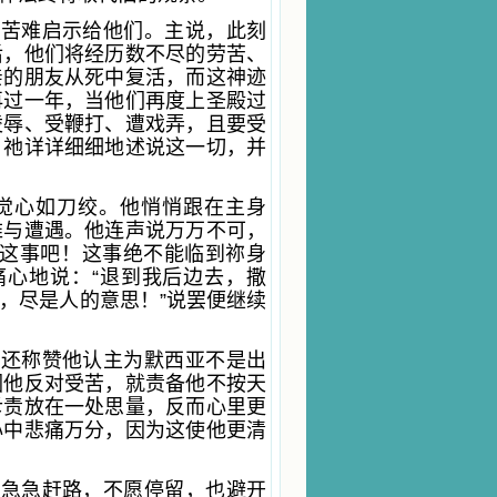
的苦难启示给他们。主说，此刻
后，他们将经历数不尽的劳苦、
亲的朋友从死中复活，而这神迹
再过一年，当他们再度上圣殿过
凌辱、受鞭打、遭戏弄，且要受
。祂详详细细地述说这一切，并
觉心如刀绞。他悄悄跟在主身
难与遭遇。他连声说万万不可，
了这事吧！这事绝不能临到祢身
痛心地说：“退到我后边去，撒
，尽是人的意思！”说罢便继续
主还称赞他认主为默西亚不是出
因他反对受苦，就责备他不按天
斥责放在一处思量，反而心里更
心中悲痛万分，因为这使他更清
主急急赶路，不愿停留，也避开