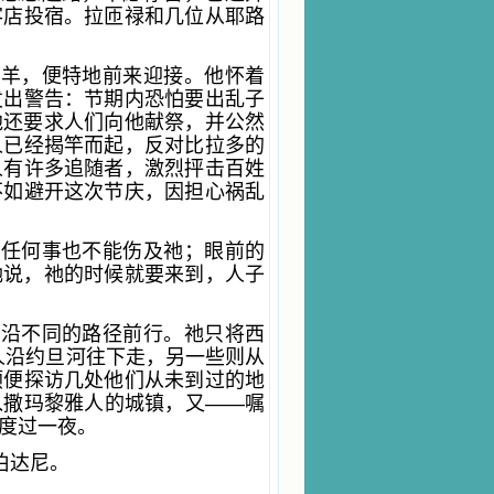
客店投宿。拉匝禄和几位从耶路
羔羊，便特地前来迎接。他怀着
发出警告：节期内恐怕要出乱子
他还要求人们向他献祭，并公然
人已经揭竿而起，反对比拉多的
人有许多追随者，激烈抨击百姓
不如避开这次节庆，因担心祸乱
，任何事也不能伤及祂；眼前的
祂说，祂的时候就要来到，人子
自沿不同的路径前行。祂只将西
人沿约旦河往下走，另一些则从
顺便探访几处他们从未到过的地
入撒玛黎雅人的城镇，又——嘱
度过一夜。
伯达尼。