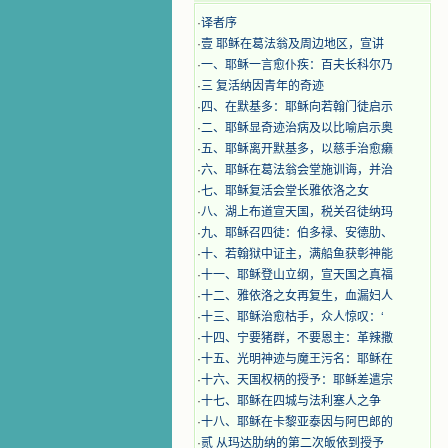
·
译者序
·
壹 耶稣在葛法翁及周边地区，宣讲
·
一、耶稣一言愈仆疾：百夫长科尔乃
·
三 复活纳因青年的奇迹
·
四、在默基多：耶稣向若翰门徒启示
·
二、耶稣显奇迹治病及以比喻启示奥
·
五、耶稣离开默基多，以慈手治愈癞
·
六、耶稣在葛法翁会堂施训诲，并治
·
七、耶稣复活会堂长雅依洛之女
·
八、湖上布道宣天国，税关召徒纳玛
·
九、耶稣召四徒：伯多禄、安德肋、
·
十、若翰狱中证主，满船鱼获彰神能
·
十一、耶稣登山立纲，宣天国之真福
·
十二、雅依洛之女再复生，血漏妇人
·
十三、耶稣治愈枯手，众人惊叹：‘
·
十四、宁要猪群，不要恩主：革辣撒
·
十五、光明神迹与魔王污名：耶稣在
·
十六、天国权柄的授予：耶稣差遣宗
·
十七、耶稣在四城与法利塞人之争
·
十八、耶稣在卡黎亚泰因与阿巴郎的
·
贰 从玛达肋纳的第二次皈依到授予