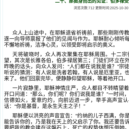
二十、那挺身而出的见证：伯多禄受
浏览次数:712 更新时间:2025-10-30
众人上山途中，在耶稣退省祈祷前，那些刚刚传
逐一向导师禀报了他们的见闻与作为。耶稣耐心倾听
不懈地祈祷，洁净心灵，以领受即将启示的奥义。
天将破晓时，众人再次聚集在耶稣周围。十二宗
望，其次是长雅各伯，伯多禄居第三；门徒们环立在
昨晚的话头，向众人发问：“人们都在说我是谁？”宗
听说的猜测：有人说是洗者若翰，有人说是厄里亚，
来了。他们回禀完毕，便静静仰望耶稣，等着祂开口。
一片寂静里，耶稣神情庄严，众人都目不转睛望
开口问道：“那么，你们呢？你们说我是谁？”一时间
信德如火，爱意灼灼，向前迈进一步，举手高声宣认
话：“你是基督，是永生天主之子！”
耶稣便以洪亮的声音宣告：“约纳的儿子西满，你
能告诉你的，乃是我在天上的父启示了你。我还要告
要把我的教会建在这磐石上，死亡的权势休想压倒她