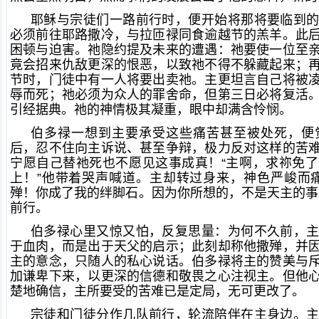
耶稣与宗徒们一路前行时，便开始将那将要临到
必须前往耶路撒冷，与拉匝禄同食逾越节的羔羊。此
困顿与迫害。祂隐约提及未来的遭遇：祂要使一位至
竟会招来仇敌更深的恨恶，以致祂不得不躲藏起来；
节时，门徒中有一人将要出卖祂。主更坦言自己将被
辱而死；祂必须为众人的罪舍命，但第三日必将复活
引经据典。祂的神情极其凝重，眼中却满含怜悯。
伯多禄一想到主要承受这些痛苦甚至被处死，便
后，忍不住向主诉说、甚至争辩，极力反对这样的苦
宁愿自己替祂死也不愿见这事成真！“主啊，求祢免
上！”他带着哭声喊道。主却转过身来，神色严峻而
殚！你成了我的绊脚石。因为你所想的，不是天主的事
前行。
伯多禄心里又惊又怕，反复思量：为何不久前，
于血肉，而是出于天父的启示；此刻却称他撒殚，并
主的意念，只随人的私心说话。伯多禄将主的赞美与
加谦卑下来，以更深的信德和敬畏之心注视主。但他
楚地确信，主所要受的苦难已是定局，无可更改了。
宗徒和门徒分作几队前行，轮流陪伴在主身边。