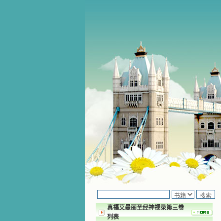
真福艾曼丽圣经神视录第三卷
列表