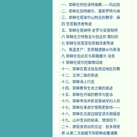
·
一、耶稣在阿匝诺特施教——玛达肋
·
二、耶稣在加特赫尔、基斯罗特与纳
·
三、耶稣在塔波尔山附近的教导：麻
·
四 圣若翰洗者殉道
·
五、耶稣在塔纳特·史罗与安提帕特
·
六 耶稣在贝特敖龙与伯达尼:罪妇的
·
七 耶稣在犹塔宣告若翰洗者殉道
·
八、夜盗圣尸：圣若翰遗骸从玛革洛
·
九 耶稣在伯达尼与耶路撒冷·治愈
·
十 耶稣在提尔匝解救囚徒
·
十一、耶稣在葛法翁及周边地区的教
·
十二、五饼二鱼的奇迹
·
十三、耶稣海上行走
·
十四、耶稣教导生命之粮的奥迹
·
十五、耶稣在丹城的教导与医治
·
十六、耶稣考验并彰显客纳罕妇人的
·
十七、耶稣在革叔尔受税吏款待——
·
十八、耶稣在北部边城宣讲天国福音
·
十九、山中圣训的结束、增饼四千、
·
二十、那挺身而出的见证：伯多禄受
·
叁 从第二次逾越节到耶稣由塞浦路