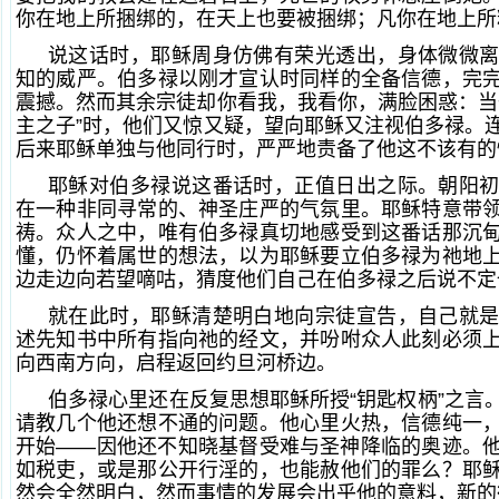
你在地上所捆绑的，在天上也要被捆绑；凡你在地上所
说这话时，耶稣周身仿佛有荣光透出，身体微微
知的威严。伯多禄以刚才宣认时同样的全备信德，完
震撼。然而其余宗徒却你看我，我看你，满脸困惑：当
主之子”时，他们又惊又疑，望向耶稣又注视伯多禄。
后来耶稣单独与他同行时，严严地责备了他这不该有的
耶稣对伯多禄说这番话时，正值日出之际。朝阳
在一种非同寻常的、神圣庄严的气氛里。耶稣特意带
祷。众人之中，唯有伯多禄真切地感受到这番话那沉
懂，仍怀着属世的想法，以为耶稣要立伯多禄为祂地
边走边向若望嘀咕，猜度他们自己在伯多禄之后说不定
就在此时，耶稣清楚明白地向宗徒宣告，自己就
述先知书中所有指向祂的经文，并吩咐众人此刻必须
向西南方向，启程返回约旦河桥边。
伯多禄心里还在反复思想耶稣所授“钥匙权柄”之言
请教几个他还想不通的问题。他心里火热，信德纯一
开始——因他还不知晓基督受难与圣神降临的奥迹。
如税吏，或是那公开行淫的，也能赦他们的罪么？耶
然会全然明白，然而事情的发展会出乎他的意料，新的