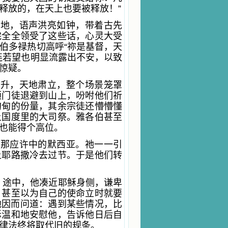
释放的，在天上也要被释放！”
离地，语声洪亮如钟，带着古先
完全全领受了这些话，心灵大受
伯多禄热切高呼“祢是基督，天
连若望也明显流露出不安，以致
惊疑。
初升，天地肃立，整个场景笼罩
领门徒退避到山上，吩咐他们祈
甸甸的份量，其余宗徒还懵懵懂
上国度里的大司祭。雅各伯甚至
也能得个高位。
是那应许中的默西亚。祂一一引
上耶路撒冷去过节。于是他们转
。途中，他凑近耶稣身侧，谦卑
，甚至以为自己的使命立时就要
他因而问道：遇到某些情况，比
稣温和地安慰他，告诉他日后自
律法终将取代旧的规条。