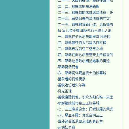
·
二十一、天国的临现：耶稣在凯里尼
·
二十二、耶稣离别塞浦路斯
·
二十三、耶稣自肋末城返葛法翁：传
·
二十四、宗徒归来与葛法翁的冲突
·
二十五、耶稣教导新门徒：论祈祷与
·
肆 复活拉匝禄 耶稣巡行三贤士之地
·
一、耶稣在伯达尼与耶里哥:税吏匝
·
二、耶稣前往伯大尼复活拉匝禄
·
三、耶稣启程前往三圣王之地
·
四、耶稣在刻达尔重整天主所设立的
·
五、耶稣赴息哈尔阐扬婚姻的奥迹
·
耶稣复活死者
·
六、耶稣初谒观星贤士的帐幕城
·
星象者的偶像夜祭
·
善牧造访迷失羊群
·
奇光圣球
·
善牧废除偶像，引众人归向唯一天主
·
耶稣继续前行至三王帐幕城
·
七、三王隆重迎主：门索帐殿的荣光
·
八、星显圣殿：真光启明三王
·
当外邦酋长遇见道成肉身的主
·
两病妇奇愈