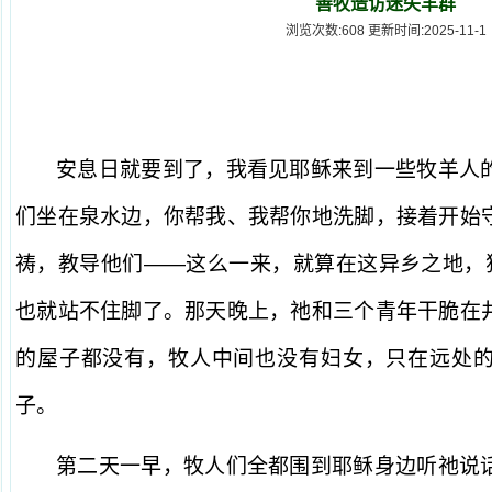
善牧造访迷失羊群
浏览次数:608 更新时间:2025-11-1
安息日就要到了，我看见耶稣来到一些牧羊人
们坐在泉水边，你帮我、我帮你地洗脚，接着开始
祷，教导他们——这么一来，就算在这异乡之地，犹
也就站不住脚了。那天晚上，祂和三个青年干脆在
的屋子都没有，牧人中间也没有妇女，只在远处
子。
第二天一早，牧人们全都围到耶稣身边听祂说