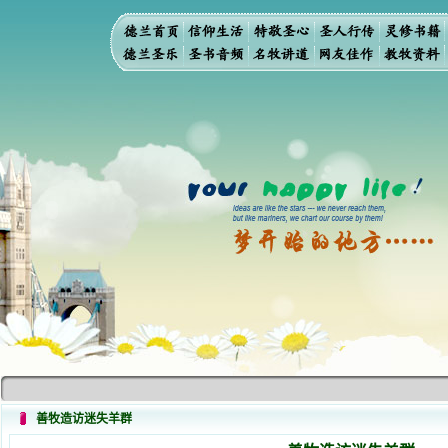
善牧造访迷失羊群