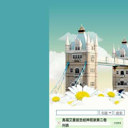
真福艾曼丽圣经神视录第三卷
列表