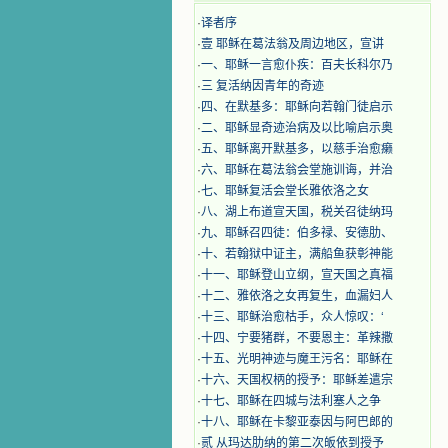
·
译者序
·
壹 耶稣在葛法翁及周边地区，宣讲
·
一、耶稣一言愈仆疾：百夫长科尔乃
·
三 复活纳因青年的奇迹
·
四、在默基多：耶稣向若翰门徒启示
·
二、耶稣显奇迹治病及以比喻启示奥
·
五、耶稣离开默基多，以慈手治愈癞
·
六、耶稣在葛法翁会堂施训诲，并治
·
七、耶稣复活会堂长雅依洛之女
·
八、湖上布道宣天国，税关召徒纳玛
·
九、耶稣召四徒：伯多禄、安德肋、
·
十、若翰狱中证主，满船鱼获彰神能
·
十一、耶稣登山立纲，宣天国之真福
·
十二、雅依洛之女再复生，血漏妇人
·
十三、耶稣治愈枯手，众人惊叹：‘
·
十四、宁要猪群，不要恩主：革辣撒
·
十五、光明神迹与魔王污名：耶稣在
·
十六、天国权柄的授予：耶稣差遣宗
·
十七、耶稣在四城与法利塞人之争
·
十八、耶稣在卡黎亚泰因与阿巴郎的
·
贰 从玛达肋纳的第二次皈依到授予