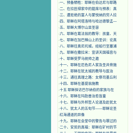
·
一、预备牺牲：耶稣在伯达尼与耶路
·
二、在拉匝禄家中的筵席与预表：真
·
三、遭拒绝的富人与蒙悦纳的穷人拉
·
四、耶稣在阿塔洛特与哈达德黎孟—
·
五、耶稣大博尔山显圣容
·
六、耶稣在葛法翁的教导：孩童、天
·
七、耶稣在加巴辣山上的圣训：论真
·
八、耶稣往奥尼托城，经船行至塞浦
·
九、耶稣在撒拉米：宣讲天国福音与
·
十、耶稣受罗马统帅之邀
·
十一、耶稣在厄色尼人家及圣井旁施
·
十二、耶稣在犹太城的教导与医治
·
十三、通往真理之路：女祭司墨丘利
·
十四、耶稣在基提翁施教
·
十五 耶稣探访巴尔纳伯的家族与在
·
十六、耶稣在玛肋普治愈盲童
·
十七、耶稣与外邦哲人论道及赴犹太
·
十八、犹太人的五旬节——耶稣论圣
·
红海通道的异像
·
十九、耶稣在会堂中的警告与罪过的
·
二十、安贫的真福：耶稣在矿村的节