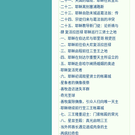
·
二十一、天国的临现：耶稣在凯里尼
·
二十二、耶稣离别塞浦路斯
·
二十三、耶稣自肋末城返葛法翁：传
·
二十四、宗徒归来与葛法翁的冲突
·
二十五、耶稣教导新门徒：论祈祷与
·
肆 复活拉匝禄 耶稣巡行三贤士之地
·
一、耶稣在伯达尼与耶里哥:税吏匝
·
二、耶稣前往伯大尼复活拉匝禄
·
三、耶稣启程前往三圣王之地
·
四、耶稣在刻达尔重整天主所设立的
·
五、耶稣赴息哈尔阐扬婚姻的奥迹
·
耶稣复活死者
·
六、耶稣初谒观星贤士的帐幕城
·
星象者的偶像夜祭
·
善牧造访迷失羊群
·
奇光圣球
·
善牧废除偶像，引众人归向唯一天主
·
耶稣继续前行至三王帐幕城
·
七、三王隆重迎主：门索帐殿的荣光
·
八、星显圣殿：真光启明三王
·
当外邦酋长遇见道成肉身的主
·
两病妇奇愈