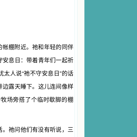
的帐棚附近。祂和年轻的同伴
守安息日：带着青年们一起祈
太人说“祂不守安息日”的话
井边露天睡下。这儿连间像样
的牧场旁搭了个临时歇脚的棚
话。祂问他们有没有听说，三