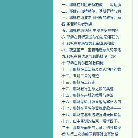
·
一、耶稣在阿匝诺特施教——玛达肋
·
二、耶稣在加特赫尔、基斯罗特与纳
·
三、耶稣在塔波尔山附近的教导：麻
·
四 圣若翰洗者殉道
·
五、耶稣在塔纳特·史罗与安提帕特
·
六 耶稣在贝特敖龙与伯达尼:罪妇的
·
七 耶稣在犹塔宣告若翰洗者殉道
·
八、夜盗圣尸：圣若翰遗骸从玛革洛
·
九 耶稣在伯达尼与耶路撒冷·治愈
·
十 耶稣在提尔匝解救囚徒
·
十一、耶稣在葛法翁及周边地区的教
·
十二、五饼二鱼的奇迹
·
十三、耶稣海上行走
·
十四、耶稣教导生命之粮的奥迹
·
十五、耶稣在丹城的教导与医治
·
十六、耶稣考验并彰显客纳罕妇人的
·
十七、耶稣在革叔尔受税吏款待——
·
十八、耶稣在北部边城宣讲天国福音
·
十九、山中圣训的结束、增饼四千、
·
二十、那挺身而出的见证：伯多禄受
·
叁 从第二次逾越节到耶稣由塞浦路