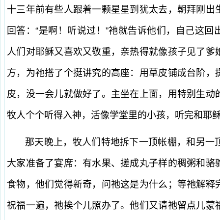
十三年前有些人跟着一颗星星到犹太去，朝拜刚出
回答：“是啊！听说过！”祂就告诉他们，自己这回
人们对耶稣又喜欢又敬重，亲热得就像孩子见了爹
方，为祂搭了个挺讲究的高座：用草皮铺成台阶，
皮，没一会儿就做好了。主坐在上面，用特别生动
牧人个个听得入神，活像学堂里的小孩，听完和耶
那天晚上，牧人们特地拆下一顶帐棚，和另一
大家准备了宴席：有水果、搓成丸子样的稠粥和骆
食物，他们觉得新奇，问祂这是为什么；等祂解释
祝福一遍，祂挨个儿照办了。他们又请祂留点儿蒙