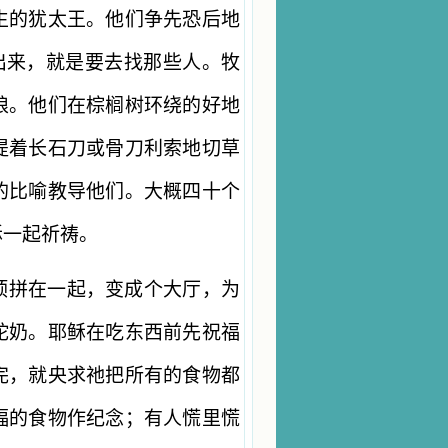
生的犹太王。他们争先恐后地
出来，就是要去找那些人。牧
娘。他们在棕榈树环绕的好地
提着长石刀或骨刀利索地切草
的比喻教导他们。大概四十个
稣一起祈祷。
顶拼在一起，变成个大厅，为
驼奶。耶稣在吃东西前先祝福
完，就央求祂把所有的食物都
福的食物作纪念；有人慌里慌