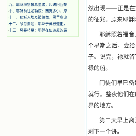
·
九、耶稣辞别帐幕星城，叩访阿匝黎
然出现——正是在
·
十、耶稣前往迦勒底：西克多尔、摩
·
十一、耶稣入埃及破偶像，黑里奥波
的征兆。原来耶稣
·
十二、敌意渐起：耶稣于舍根遭拒，
·
十三、风暴将至：耶稣在伯达尼的最
耶稣照着福音
个星期之后，会给
子。说完，祂就留
禄的船。
门徒们早已备
就行。整夜他们在
界的地方。
第二天早上离
剩下一个饼。