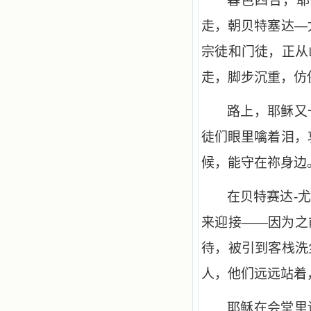
暮色四合，耶
走，朝贝特塞达—
宗徒和门徒，正从
走，脚步沉重，仿
路上，耶稣又
徒们眼里噙着泪，
候，能守在祢身边
在贝特赛达-
来迎接——因为之
待，被引到客栈洗
人，他们远远站着
耶稣在会堂里