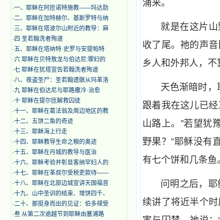
涌来。
·
一、耶稣在阿匝诺特施教——玛达肋
·
二、耶稣在加特赫尔、基斯罗特与纳
就是在这片山
·
三、耶稣在塔波尔山附近的教导：麻
·
四 圣若翰洗者殉道
收了尾。祂的声音
·
五、耶稣在塔纳特·史罗与安提帕特
·
六 耶稣在贝特敖龙与伯达尼:罪妇的
乡人和外邦人，不
·
七 耶稣在犹塔宣告若翰洗者殉道
·
八、夜盗圣尸：圣若翰遗骸从玛革洛
天色渐暗时，
·
九 耶稣在伯达尼与耶路撒冷·治愈
·
十 耶稣在提尔匝解救囚徒
跟着我在这儿已经
·
十一、耶稣在葛法翁及周边地区的教
·
十二、五饼二鱼的奇迹
山路上。”若望犹
·
十三、耶稣海上行走
野果？”耶稣没有
·
十四、耶稣教导生命之粮的奥迹
·
十五、耶稣在丹城的教导与医治
有七个饼和几条鱼
·
十六、耶稣考验并彰显客纳罕妇人的
·
十七、耶稣在革叔尔受税吏款待——
问明之后，耶
·
十八、耶稣在北部边城宣讲天国福音
·
十九、山中圣训的结束、增饼四千、
续讲了将近半个时
·
二十、那挺身而出的见证：伯多禄受
·
叁 从第二次逾越节到耶稣由塞浦路