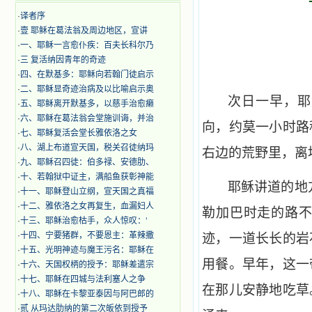
·
译者序
·
壹 耶稣在葛法翁及周边地区，宣讲
·
一、耶稣一言愈仆疾：百夫长科尔乃
·
三 复活纳因青年的奇迹
·
四、在默基多：耶稣向若翰门徒启示
·
二、耶稣显奇迹治病及以比喻启示奥
次日一早，耶
·
五、耶稣离开默基多，以慈手治愈癞
·
六、耶稣在葛法翁会堂施训诲，并治
向，约莫一小时路
·
七、耶稣复活会堂长雅依洛之女
·
八、湖上布道宣天国，税关召徒纳玛
右边的荒野里，离
·
九、耶稣召四徒：伯多禄、安德肋、
·
十、若翰狱中证主，满船鱼获彰神能
耶稣讲道的地
·
十一、耶稣登山立纲，宣天国之真福
·
十二、雅依洛之女再复生，血漏妇人
勒加巴时走的路
·
十三、耶稣治愈枯手，众人惊叹：‘
·
十四、宁要猪群，不要恩主：革辣撒
迹，一道长长的岩
·
十五、光明神迹与魔王污名：耶稣在
用餐。早年，这一
·
十六、天国权柄的授予：耶稣差遣宗
·
十七、耶稣在四城与法利塞人之争
在那儿安静地吃草
·
十八、耶稣在卡黎亚泰因与阿巴郎的
·
贰 从玛达肋纳的第二次皈依到授予