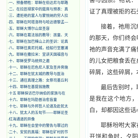
害与囚禁。祂说：
·
一、预备牺牲：耶稣在伯达尼与耶路
·
二、在拉匝禄家中的筵席与预表：真
证了真理被拒的石
·
三、遭拒绝的富人与蒙悦纳的穷人拉
·
四、耶稣在阿塔洛特与哈达德黎孟—
接着，祂用沉
·
五、耶稣大博尔山显圣容
·
六、耶稣在葛法翁的教导：孩童、天
的那天，你们终会
·
七、耶稣在加巴辣山上的圣训：论真
·
八、耶稣往奥尼托城，经船行至塞浦
祂的声音充满了痛
·
九、耶稣在撒拉米：宣讲天国福音与
的儿女把粮食丢在
·
十、耶稣受罗马统帅之邀
·
十一、耶稣在厄色尼人家及圣井旁施
碎屑，这些碎屑，
·
十二、耶稣在犹太城的教导与医治
·
十三、通往真理之路：女祭司墨丘利
最后告别时，
·
十四、耶稣在基提翁施教
·
十五 耶稣探访巴尔纳伯的家族与在
是我在这个地方，
·
十六、耶稣在玛肋普治愈盲童
·
十七、耶稣与外邦哲人论道及赴犹太
白，却都因这些话
·
十八、犹太人的五旬节——耶稣论圣
·
红海通道的异像
耶稣吩咐大家
·
十九、耶稣在会堂中的警告与罪过的
·
二十、安贫的真福：耶稣在矿村的节
开饼和鱼时，夕