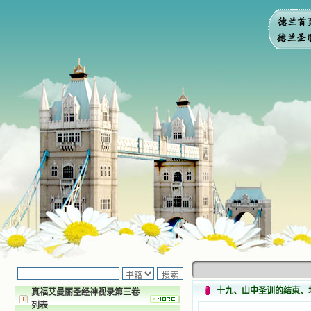
十九、山中圣训的结束、
真福艾曼丽圣经神视录第三卷
列表