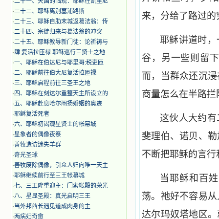
·
二十一、天国的临现：耶稣在凯里尼
·
二十二、耶稣离别塞浦路斯
来，分给了路过的
·
二十三、耶稣自肋末城返葛法翁：传
·
二十四、宗徒归来与葛法翁的冲突
耶稣讲道时，
·
二十五、耶稣教导新门徒：论祈祷与
·
肆 复活拉匝禄 耶稣巡行三贤士之地
谷，另一些则留
·
一、耶稣在伯达尼与耶里哥:税吏匝
·
二、耶稣前往伯大尼复活拉匝禄
而，当群众还沉浸
·
三、耶稣启程前往三圣王之地
商量怎么在半路拦
·
四、耶稣在刻达尔重整天主所设立的
·
五、耶稣赴息哈尔阐扬婚姻的奥迹
·
耶稣复活死者
这伙人大约有
·
六、耶稣初谒观星贤士的帐幕城
·
星象者的偶像夜祭
斐理伯、诺贝、勒
·
善牧造访迷失羊群
不断把耶稣的言行
·
奇光圣球
·
善牧废除偶像，引众人归向唯一天主
·
耶稣继续前行至三王帐幕城
当耶稣和百姓
·
七、三王隆重迎主：门索帐殿的荣光
荡。祂好不容易从
·
八、星显圣殿：真光启明三王
·
当外邦酋长遇见道成肉身的主
达尔玛奴塔地区。
·
两病妇奇愈