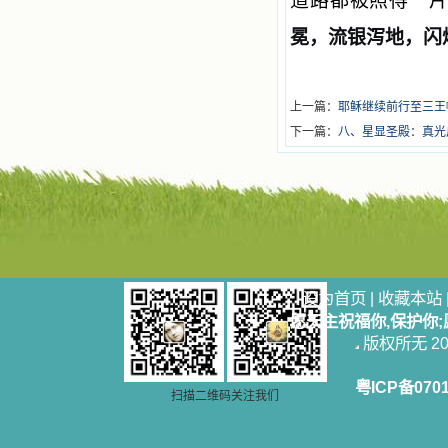
道路都被照得一
冕，
流银泻地，
闪
上一篇：
耶稣继续前行至三王
下一篇：
八、星显圣殿：真光
设为首页
|
收藏本站
愿天主祝福你,保护你
版权所无 2006
粤ICP备070
扫描二维码关注我们