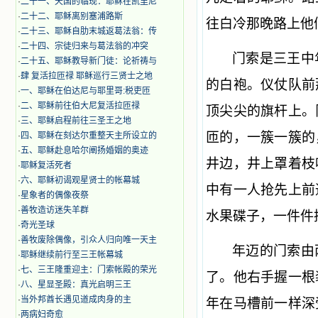
·
二十一、天国的临现：耶稣在凯里尼
·
二十二、耶稣离别塞浦路斯
往白冷那晚路上他
·
二十三、耶稣自肋末城返葛法翁：传
·
二十四、宗徒归来与葛法翁的冲突
门索是三王中
·
二十五、耶稣教导新门徒：论祈祷与
·
肆 复活拉匝禄 耶稣巡行三贤士之地
的白袍。仪仗队前
·
一、耶稣在伯达尼与耶里哥:税吏匝
·
二、耶稣前往伯大尼复活拉匝禄
顶尖尖的旗杆上。
·
三、耶稣启程前往三圣王之地
匝的，一簇一簇的
·
四、耶稣在刻达尔重整天主所设立的
·
五、耶稣赴息哈尔阐扬婚姻的奥迹
井边，井上罩着枝
·
耶稣复活死者
·
六、耶稣初谒观星贤士的帐幕城
中有一人抢先上前
·
星象者的偶像夜祭
·
善牧造访迷失羊群
水果碟子，一件件
·
奇光圣球
·
善牧废除偶像，引众人归向唯一天主
年迈的门索由
·
耶稣继续前行至三王帐幕城
·
七、三王隆重迎主：门索帐殿的荣光
了。他右手握一根
·
八、星显圣殿：真光启明三王
·
当外邦酋长遇见道成肉身的主
年在马槽前一样深
·
两病妇奇愈