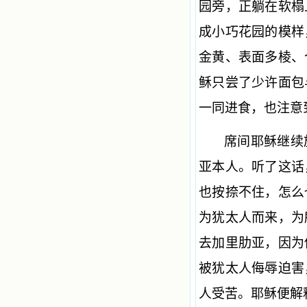
园旁，正躺在软榻
成小巧花园的模样
金黄、表面多棱、
稣只尝了少许面包
一同进食，也注意
席间耶稣继续
亚本人。听了这话
也按捺不住，怎么
为犹太人而来，为
去加里肋亚，因为
被犹太人侮辱迫害
人受苦。耶稣便解