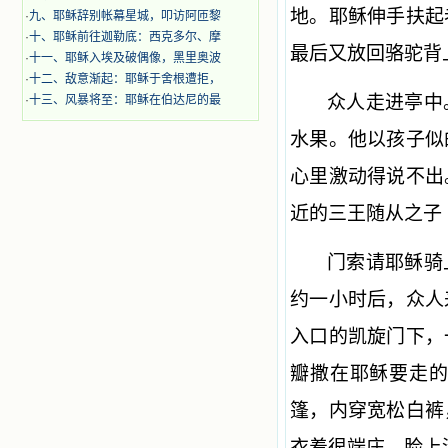
地。耶稣伸手扶起
·
九、耶稣辞别帐幕星城，叩访阿匝黎
·
十、耶稣前往迦勒底：西克多尔、摩
最后又放回骆驼背
·
十一、耶稣入埃及破偶像，黑里奥波
·
十二、敌意渐起：耶稣于舍根遭拒，
众人走进亭中
·
十三、风暴将至：耶稣在伯达尼的最
水果。他以孩子似
心里激动得说不出
近的三王随从之子
门索请耶稣骑
约一小时后，众人
入口的凯旋门下，
瓣撒在耶稣要走
篷，内穿宽松白裤
衣着很端庄，脸上