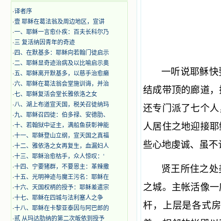
·
译者序
·
壹 耶稣在葛法翁及周边地区，宣讲
·
一、耶稣一言愈仆疾：百夫长科尔乃
·
三 复活纳因青年的奇迹
·
四、在默基多：耶稣向若翰门徒启示
·
二、耶稣显奇迹治病及以比喻启示奥
一听说耶稣快
·
五、耶稣离开默基多，以慈手治愈癞
·
六、耶稣在葛法翁会堂施训诲，并治
结成带顶的廊道，
·
七、耶稣复活会堂长雅依洛之女
·
八、湖上布道宣天国，税关召徒纳玛
还专门派了七个人
·
九、耶稣召四徒：伯多禄、安德肋、
人居住之地迎接耶
·
十、若翰狱中证主，满船鱼获彰神能
·
十一、耶稣登山立纲，宣天国之真福
些心地虔诚、虽不
·
十二、雅依洛之女再复生，血漏妇人
·
十三、耶稣治愈枯手，众人惊叹：‘
·
十四、宁要猪群，不要恩主：革辣撒
贤王所住之处
·
十五、光明神迹与魔王污名：耶稣在
之城。主帐活像一
·
十六、天国权柄的授予：耶稣差遣宗
·
十七、耶稣在四城与法利塞人之争
杆，上层是各式
·
十八、耶稣在卡黎亚泰因与阿巴郎的
·
贰 从玛达肋纳的第二次皈依到授予