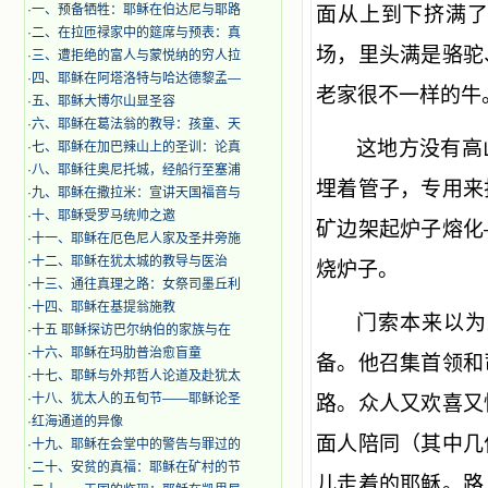
·
一、预备牺牲：耶稣在伯达尼与耶路
面从上到下挤满
·
二、在拉匝禄家中的筵席与预表：真
场，里头满是骆驼
·
三、遭拒绝的富人与蒙悦纳的穷人拉
·
四、耶稣在阿塔洛特与哈达德黎孟—
老家很不一样的牛
·
五、耶稣大博尔山显圣容
·
六、耶稣在葛法翁的教导：孩童、天
这地方没有高
·
七、耶稣在加巴辣山上的圣训：论真
·
八、耶稣往奥尼托城，经船行至塞浦
埋着管子，专用来
·
九、耶稣在撒拉米：宣讲天国福音与
·
十、耶稣受罗马统帅之邀
矿边架起炉子熔化
·
十一、耶稣在厄色尼人家及圣井旁施
·
十二、耶稣在犹太城的教导与医治
烧炉子。
·
十三、通往真理之路：女祭司墨丘利
·
十四、耶稣在基提翁施教
门索本来以为
·
十五 耶稣探访巴尔纳伯的家族与在
·
十六、耶稣在玛肋普治愈盲童
备。他召集首领和
·
十七、耶稣与外邦哲人论道及赴犹太
·
十八、犹太人的五旬节——耶稣论圣
路。众人又欢喜又
·
红海通道的异像
面人陪同（其中几
·
十九、耶稣在会堂中的警告与罪过的
·
二十、安贫的真福：耶稣在矿村的节
儿走着的耶稣。路