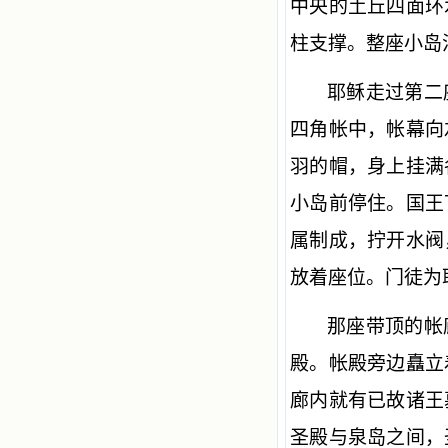
中央的土丘四面环
柱支撑。整座小岛
耶稣走过第二
四角帐中，帐幕向
羽的帽，身上挂满
小岛前停住。国王
属制成，拧开水阀
放着座位。门徒为
那座带顶的帐
殿。帐殿旁边矗立
廊内就有已故诸王
圣殿与泉岛之间，