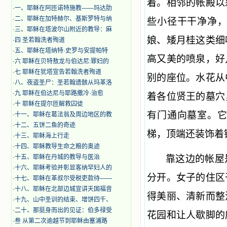
着。相邻的帐殿以
·
一、耶稣在阿匝诺特施教——玛达肋
·
二、耶稣在加特赫尔、基斯罗特与纳
些小径干干净净
·
三、耶稣在塔波尔山附近的教导：麻
娘、矮月桂这类细
·
四 圣若翰洗者殉道
·
五、耶稣在塔纳特·史罗与安提帕特
高又美的喷泉，好
·
六 耶稣在贝特敖龙与伯达尼:罪妇的
·
七 耶稣在犹塔宣告若翰洗者殉道
别的座位。水花从
·
八、夜盗圣尸：圣若翰遗骸从玛革洛
·
九 耶稣在伯达尼与耶路撒冷·治愈
着各位贤王的墓穴
·
十 耶稣在提尔匝解救囚徒
有门通向墓室。
·
十一、耶稣在葛法翁及周边地区的教
·
十二、五饼二鱼的奇迹
梯，顶端还装饰着
·
十三、耶稣海上行走
·
十四、耶稣教导生命之粮的奥迹
·
十五、耶稣在丹城的教导与医治
靠这边的帐屋
·
十六、耶稣考验并彰显客纳罕妇人的
分开。女子的住区
·
十七、耶稣在革叔尔受税吏款待——
·
十八、耶稣在北部边城宣讲天国福音
得美丽、清新而整
·
十九、山中圣训的结束、增饼四千、
·
二十、那挺身而出的见证：伯多禄受
花园和让人歇脚的
·
叁 从第二次逾越节到耶稣由塞浦路