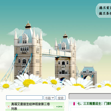
七、三王隆重迎主：门索
真福艾曼丽圣经神视录第三卷
列表