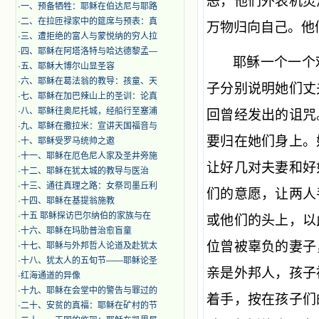
恶，他们外表机灵
·
一、预备牺牲：耶稣在伯达尼与耶路
·
二、在拉匝禄家中的筵席与预表：真
万物归向自己。他
·
三、遭拒绝的富人与蒙悦纳的穷人拉
·
四、耶稣在阿塔洛特与哈达德黎孟—
耶稣一个一个
·
五、耶稣大博尔山显圣容
·
六、耶稣在葛法翁的教导：孩童、天
子分别说明她们丈
·
七、耶稣在加巴辣山上的圣训：论真
·
八、耶稣往奥尼托城，经船行至塞浦
回曾经发出的诅咒
·
九、耶稣在撒拉米：宣讲天国福音与
要归在她们身上。
·
十、耶稣受罗马统帅之邀
·
十一、耶稣在厄色尼人家及圣井旁施
让好几对夫妻和好
·
十二、耶稣在犹太城的教导与医治
·
十三、通往真理之路：女祭司墨丘利
们的意愿，让两人
·
十四、耶稣在基提翁施教
·
十五 耶稣探访巴尔纳伯的家族与在
或他们的头上，以
·
十六、耶稣在玛肋普治愈盲童
位曾被辜负的妻子
·
十七、耶稣与外邦哲人论道及赴犹太
·
十八、犹太人的五旬节——耶稣论圣
亲是外邦人，孩子
·
红海通道的异像
·
十九、耶稣在会堂中的警告与罪过的
着手，按在孩子们
·
二十、安贫的真福：耶稣在矿村的节