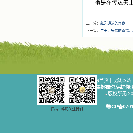
祂是在传达天
上一篇：
红海通道的异像
下一篇：
二十、安贫的真福：
设为首页
|
收藏本站
愿天主祝福你,保护你
版权所无 2006
粤ICP备070
扫描二维码关注我们