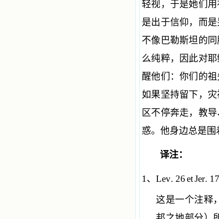
轻视，于是她们用
是出于信仰，而是
不像巴勒斯坦的同
么纯粹，因此对耶
醒他们：你们的祖
如果坚持留下，灾
区不停奔走，教导
惑。他身边总是围
译注：
1
、
Lev
.
26
et
Jer
.
1
这是一个注释
邦之地部分）