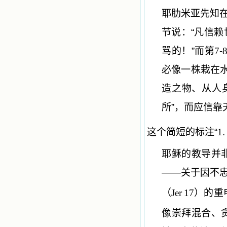
耶肋米亚先知
节说：“凡信
骂的！”而第
7
-
必像一株栽在水
造之物、从人
所”，而应信靠
这个简短的标注“
1
耶稣的教导并
——关于因不
（
Jer
17
）的重
像崇拜混合、