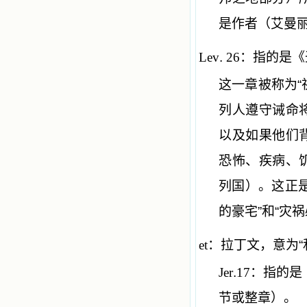
是作者（艾曼
Lev
.
26
：指的是《
这一章被称为“
列人遵守诫命
以及如果他们
恐怖、疾病、
列国）。这正
的豪宅”和“灾
et
：拉丁文，意为“
Jer
.
17
：指的是
节或整章）。