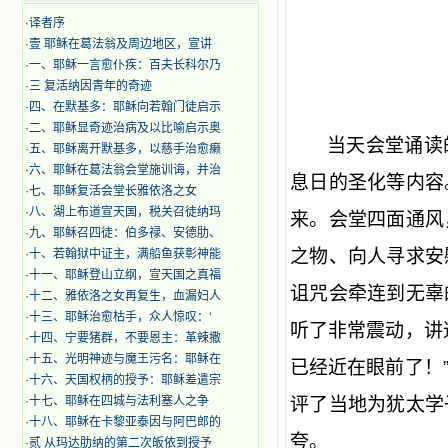
·
译者序
·
壹 耶稣在葛法翁及周边地区，宣讲
·
一、耶稣一言愈仆疾：百夫长科尔乃
·
三 复活纳因青年的奇迹
·
四、在默基多：耶稣向若翰门徒启示
·
二、耶稣显奇迹治病及以比喻启示奥
当天会堂诵读
·
五、耶稣离开默基多，以慈手治愈癞
·
六、耶稣在葛法翁会堂施训诲，并治
息日的圣化等内容
·
七、耶稣复活会堂长雅依洛之女
·
八、湖上布道宣天国，税关召徒纳玛
来。会堂四面通风
·
九、耶稣召四徒：伯多禄、安德肋、
之物、向人寻求安
·
十、若翰狱中证主，满船鱼获彰神能
·
十一、耶稣登山立纲，宣天国之真福
诅咒会牵连到无辜
·
十二、雅依洛之女再复生，血漏妇人
·
十三、耶稣治愈枯手，众人惊叹：‘
听了非常震动，讲
·
十四、宁要猪群，不要恩主：革辣撒
·
十五、光明神迹与魔王污名：耶稣在
已经近在眼前了！
·
十六、天国权柄的授予：耶稣差遣宗
·
十七、耶稣在四城与法利塞人之争
评了当地为犹太学
·
十八、耶稣在卡黎亚泰因与阿巴郎的
夸。
·
贰 从玛达肋纳的第二次皈依到授予