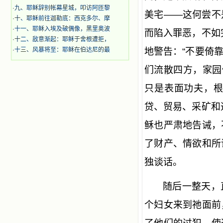
·
九、耶稣辞别帐幕星城，叩访阿匝黎
美宅——这何尝不
·
十、耶稣前往迦勒底：西克多尔、摩
·
十一、耶稣入埃及破偶像，黑里奥波
而陷入罪恶，不如
·
十二、敌意渐起：耶稣于舍根遭拒，
·
十三、风暴将至：耶稣在伯达尼的最
地警告：“不要倚
们流散四方，家园
只是表面功夫，
贷、贸易、采矿和
稣也严肃地告诫，
了财产、情欲和所
独谈话。
随后一整天，
个妇女来到祂面前