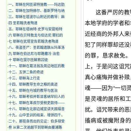
·
一、耶稣在阿匝诺特施教——玛达肋
·
二、耶稣在加特赫尔、基斯罗特与纳
这番严厉的教
·
三、耶稣在塔波尔山附近的教导：麻
本地学府的学者和
·
四 圣若翰洗者殉道
·
五、耶稣在塔纳特·史罗与安提帕特
近经商的外邦人来
·
六 耶稣在贝特敖龙与伯达尼:罪妇的
·
七 耶稣在犹塔宣告若翰洗者殉道
犯了同样罪却还没
·
八、夜盗圣尸：圣若翰遗骸从玛革洛
·
九 耶稣在伯达尼与耶路撒冷·治愈
的罪，恳求赦免
·
十 耶稣在提尔匝解救囚徒
上，于是问这诅咒
·
十一、耶稣在葛法翁及周边地区的教
·
十二、五饼二鱼的奇迹
真心痛悔并做补赎
·
十三、耶稣海上行走
·
十四、耶稣教导生命之粮的奥迹
魂——因为“一切
·
十五、耶稣在丹城的教导与医治
·
十六、耶稣考验并彰显客纳罕妇人的
是灵魂的居所和
·
十七、耶稣在革叔尔受税吏款待——
扰。诅咒带来的恶
·
十八、耶稣在北部边城宣讲天国福音
·
十九、山中圣训的结束、增饼四千、
搐病或被魔附身
·
二十、那挺身而出的见证：伯多禄受
·
叁 从第二次逾越节到耶稣由塞浦路