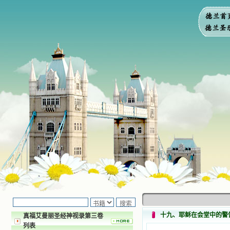
十九、耶稣在会堂中的警
真福艾曼丽圣经神视录第三卷
列表