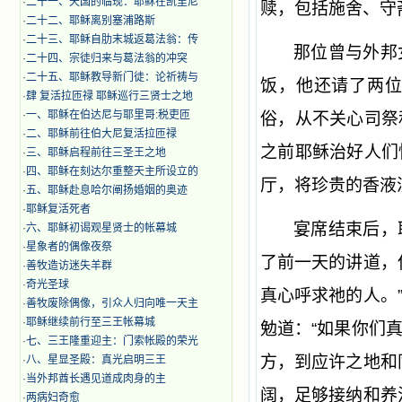
·
二十一、天国的临现：耶稣在凯里尼
赎，包括施舍、守
·
二十二、耶稣离别塞浦路斯
·
二十三、耶稣自肋末城返葛法翁：传
那位曾与外邦
·
二十四、宗徒归来与葛法翁的冲突
·
二十五、耶稣教导新门徒：论祈祷与
饭，他还请了两
·
肆 复活拉匝禄 耶稣巡行三贤士之地
·
一、耶稣在伯达尼与耶里哥:税吏匝
俗，从不关心司祭
·
二、耶稣前往伯大尼复活拉匝禄
之前耶稣治好人们
·
三、耶稣启程前往三圣王之地
·
四、耶稣在刻达尔重整天主所设立的
厅，将珍贵的香液
·
五、耶稣赴息哈尔阐扬婚姻的奥迹
·
耶稣复活死者
宴席结束后，
·
六、耶稣初谒观星贤士的帐幕城
·
星象者的偶像夜祭
了前一天的讲道，
·
善牧造访迷失羊群
·
奇光圣球
真心呼求祂的人。
·
善牧废除偶像，引众人归向唯一天主
·
耶稣继续前行至三王帐幕城
勉道：“如果你们
·
七、三王隆重迎主：门索帐殿的荣光
方，到应许之地和
·
八、星显圣殿：真光启明三王
·
当外邦酋长遇见道成肉身的主
阔，足够接纳和养
·
两病妇奇愈