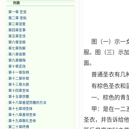
列表
·
第一章 圣宠
·
第二章 宠佑
·
第三章宠爱
·
第四章圣事
·
第五章圣洗
图（一）示一
·
第六章坚振
·
第七章告解
服。图（三）示
·
第八章省察
·
第九章痛悔
面。
·
第十章定改
·
第十一章告明
普通圣衣有几
·
第十二章补赎
·
第十三章大赦
有棕色圣衣和
·
第十四章圣体
一、棕色的青
·
第十五章弥撒
·
第十六章善望弥撒的方法
甲：是在一二
·
第十七章领圣体
·
第十八章善领圣体
圣衣，并告诉给
·
第十九章敬礼圣体
·
第二十章终傅