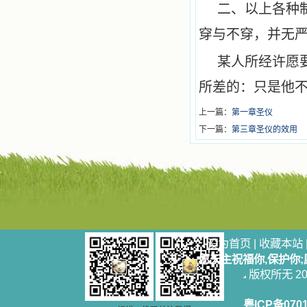
二、以上各种
穿与不穿，并无
某人所经许愿
所差的：只是他
上一篇：
第一章圣仪
下一篇：
第三章圣仪的效用
设为首页
|
收藏本站
愿天主祝福你,保护你
版权所无 2006
粤ICP备070