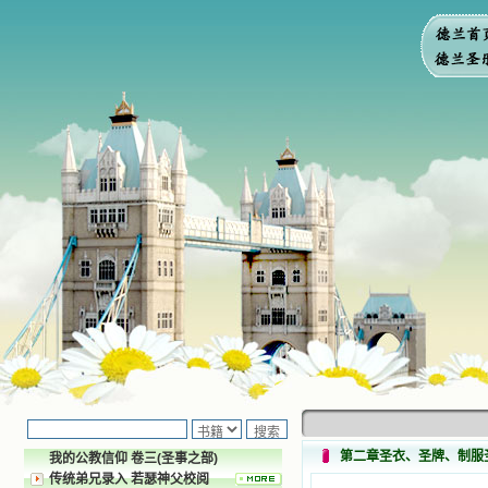
第二章圣衣、圣牌、制服
我的公教信仰 卷三(圣事之部)
传统弟兄录入 若瑟神父校阅