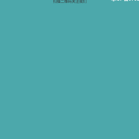
扫描二维码关注我们