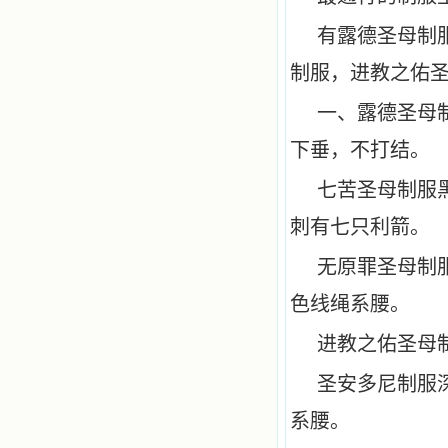
有露德圣母制
制服，进教之佑
一、露德圣母
下垂，不打结。
七苦圣母制服
刺有七只利箭。
无原罪圣母制
色线绳系腰。
进教之佑圣母
圣安多尼制服
系腰。