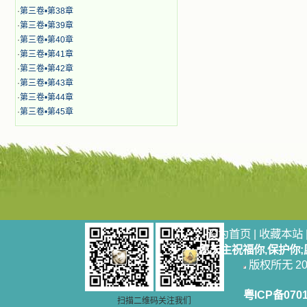
·
第三卷•第38章
·
第三卷•第39章
·
第三卷•第40章
·
第三卷•第41章
·
第三卷•第42章
·
第三卷•第43章
·
第三卷•第44章
·
第三卷•第45章
设为首页
|
收藏本站
愿天主祝福你,保护你
版权所无 2006
粤ICP备070
扫描二维码关注我们