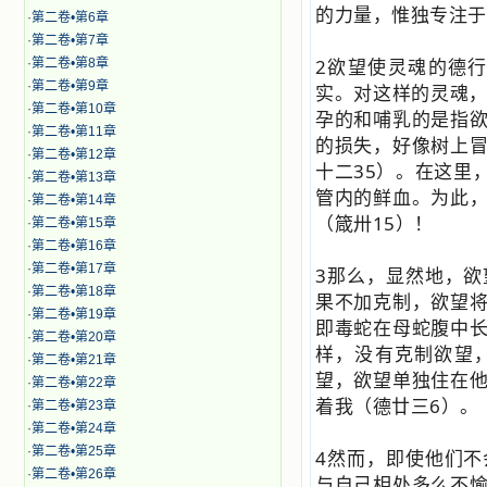
的力量，惟独专注于
·
第二卷•第6章
·
第二卷•第7章
2欲望使灵魂的德
·
第二卷•第8章
·
第二卷•第9章
实。对这样的灵魂，
·
第二卷•第10章
孕的和哺乳的是指
·
第二卷•第11章
的损失，好像树上
·
第二卷•第12章
十二35）。在这里
·
第二卷•第13章
管内的鲜血。为此
·
第二卷•第14章
（箴卅15）！
·
第二卷•第15章
·
第二卷•第16章
·
第二卷•第17章
3那么，显然地，
·
第二卷•第18章
果不加克制，欲望
·
第二卷•第19章
即毒蛇在母蛇腹中
·
第二卷•第20章
样，没有克制欲望
·
第二卷•第21章
望，欲望单独住在
·
第二卷•第22章
着我（德廿三6）。
·
第二卷•第23章
·
第二卷•第24章
·
第二卷•第25章
4然而，即使他们
·
第二卷•第26章
与自己相处多么不