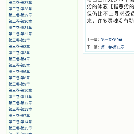
·
第二卷•第27章
劣的体液【指恶劣
·
第二卷•第28章
但仍比不上寻求受
·
第二卷•第29章
来，许多灵魂没有勤
·
第二卷•第30章
·
第二卷•第31章
·
第二卷•第32章
上一篇：
第一卷•第9章
·
第三卷•第1章
·
第三卷•第2章
下一篇：
第一卷•第11章
·
第三卷•第3章
·
第三卷•第4章
·
第三卷•第5章
·
第三卷•第6章
·
第三卷•第8章
·
第三卷•第9章
·
第三卷•第10章
·
第三卷•第11章
·
第三卷•第12章
·
第三卷•第13章
·
第三卷•第7章
·
第三卷•第14章
·
第三卷•第15章