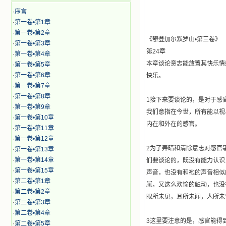
·
序言
·
第一卷•第1章
·
第一卷•第2章
《攀登加尔默罗山•第三卷》
·
第一卷•第3章
第24章
·
第一卷•第4章
本章谈论意志能放置其快乐情
·
第一卷•第5章
·
第一卷•第6章
快乐。
·
第一卷•第7章
·
第一卷•第8章
1接下来要谈论的，是对于感
·
第一卷•第9章
我们意指在今世，所有能以视
·
第一卷•第10章
内在和外在的感官。
·
第一卷•第11章
·
第一卷•第12章
2为了弄暗和清除意志对感官
·
第一卷•第13章
·
第一卷•第14章
们要谈论的，既没有能力认识
·
第一卷•第15章
声音，也没有和祂的声音相似
·
第二卷•第1章
腻，又这么欢愉的触动，也没
·
第二卷•第2章
眼所未见，耳所未闻，人所未
·
第二卷•第3章
·
第二卷•第4章
3这里要注意的是，感官能得
·
第二卷•第5章