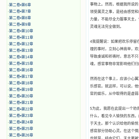
事物上。然而，根据我所说的
·
第二卷•第6章
·
第二卷•第7章
领受属灵之事，是经由感觉和
·
第二卷•第8章
力量，不能尽全力服事天主，
·
第二卷•第9章
灵魂无法完全做到。
·
第二卷•第10章
·
第二卷•第11章
4我提醒说：如果把欢乐停留
·
第二卷•第12章
理的事时，立刻心神高举，欢
·
第二卷•第13章
导致虔诚和祈祷时，意志不只
·
第二卷•第14章
·
第二卷•第15章
魂，感官事物非常影响他们归
·
第二卷•第16章
·
第二卷•第17章
然而在这个事上，应该小心翼
·
第二卷•第18章
乐感官。就这样，可以说，他
·
第二卷•第19章
官的娱乐，从中取得的是虚弱
·
第二卷•第20章
·
第二卷•第21章
5为此，我愿在此提出一个劝
·
第二卷•第22章
·
第二卷•第23章
什么，看见令人愉快的东西，
·
第二卷•第24章
于天主。那个认识给他的偷悦
·
第二卷•第25章
感官部分协助心灵。在这个情
·
第二卷•第26章
也就是，经由它们，天主更被