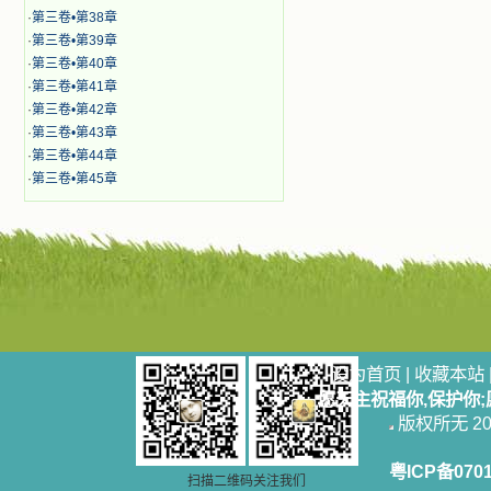
·
第三卷•第38章
·
第三卷•第39章
·
第三卷•第40章
·
第三卷•第41章
·
第三卷•第42章
·
第三卷•第43章
·
第三卷•第44章
·
第三卷•第45章
设为首页
|
收藏本站
愿天主祝福你,保护你
版权所无 2006
粤ICP备070
扫描二维码关注我们