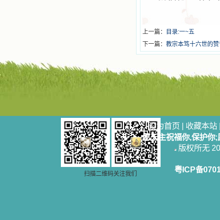
上一篇：
目录:一~五
下一篇：
教宗本笃十六世的赞
设为首页
|
收藏本站
愿天主祝福你,保护你
版权所无 2006
粤ICP备070
扫描二维码关注我们