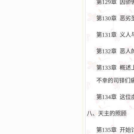
第
129
章
因骄
第
130
章
恶劣
第
131
章
义人
第
132
章
恶人
第
133
章
概述
不幸的司铎们
第
134
章
这位
八、天主的照顾
第
135
章
开始