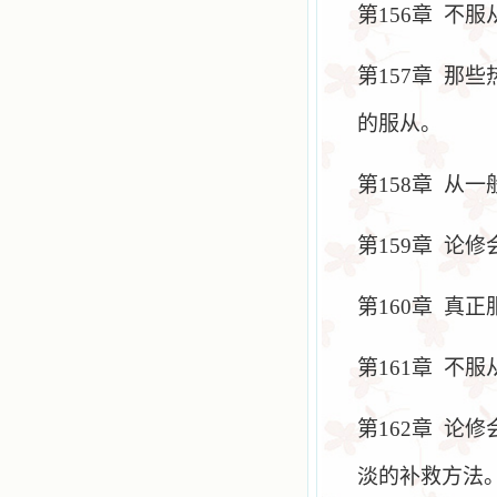
第
156
章
不服
第
157
章
那些
的服从。
第
158
章
从一
第
159
章
论修
第
160
章
真正
第
161
章
不服
第
162
章
论修
淡的补救方法