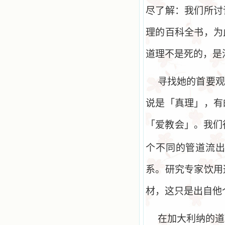
尽了解：我们所讨
理的百科全书，为
道理不是死的，是
寻找她的首要观
说是「真理」，有
「爱教会」。我们
个不同的管道流
系。研究专家饮用
材，这只是出自他
在加大利纳的道