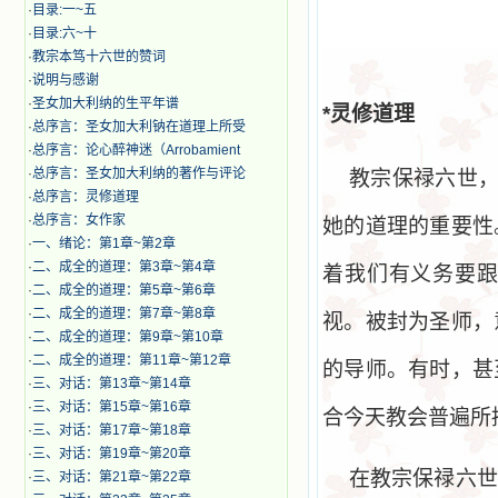
·
目录:一~五
·
目录:六~十
·
教宗本笃十六世的赞词
·
说明与感谢
·
圣女加大利纳的生平年谱
*
灵修道理
·
总序言：圣女加大利钠在道理上所受
·
总序言：论心醉神迷（Arrobamient
·
总序言：圣女加大利纳的著作与评论
教宗保禄六世
·
总序言：灵修道理
·
总序言：女作家
她的道理的重要性
·
一、绪论：第1章~第2章
·
二、成全的道理：第3章~第4章
着我们有义务要
·
二、成全的道理：第5章~第6章
·
二、成全的道理：第7章~第8章
视。被封为圣师，
·
二、成全的道理：第9章~第10章
·
二、成全的道理：第11章~第12章
的导师。有时，甚
·
三、对话：第13章~第14章
·
三、对话：第15章~第16章
合今天教会普遍所
·
三、对话：第17章~第18章
·
三、对话：第19章~第20章
在教宗保禄六世
·
三、对话：第21章~第22章