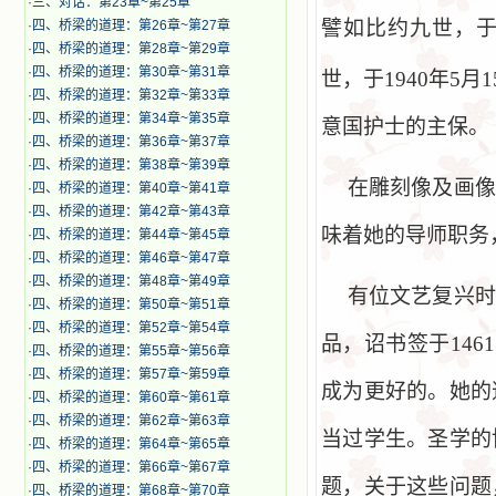
·
三、对话：第23章~第25章
譬如比约九世，
·
四、桥梁的道理：第26章~第27章
·
四、桥梁的道理：第28章~第29章
·
四、桥梁的道理：第30章~第31章
世，于
1940
年
5
月
1
·
四、桥梁的道理：第32章~第33章
·
四、桥梁的道理：第34章~第35章
意国护士的主保。
·
四、桥梁的道理：第36章~第37章
·
四、桥梁的道理：第38章~第39章
在雕刻像及画像
·
四、桥梁的道理：第40章~第41章
·
四、桥梁的道理：第42章~第43章
味着她的导师职务
·
四、桥梁的道理：第44章~第45章
·
四、桥梁的道理：第46章~第47章
·
四、桥梁的道理：第48章~第49章
有位文艺复兴时
·
四、桥梁的道理：第50章~第51章
·
四、桥梁的道理：第52章~第54章
品，诏书签于
1461
·
四、桥梁的道理：第55章~第56章
·
四、桥梁的道理：第57章~第59章
成为更好的。她的
·
四、桥梁的道理：第60章~第61章
·
四、桥梁的道理：第62章~第63章
当过学生。圣学的
·
四、桥梁的道理：第64章~第65章
·
四、桥梁的道理：第66章~第67章
题，关于这些问题
·
四、桥梁的道理：第68章~第70章