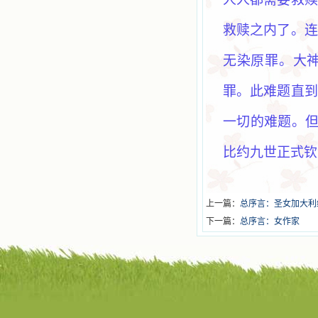
救赎之内了。连
无染原罪。大
罪。此难题直到
一切的难题。
比约九世正式钦
上一篇：
总序言：圣女加大利
下一篇：
总序言：女作家