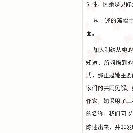
创性，因她是灵修
从上述的篇幅
面。
加大利纳从她的
知道、所领悟到
式，那正是她主要
家们的共同见解。
作家，她采用了三
的名称，我们
可以
陈述出来，并非发