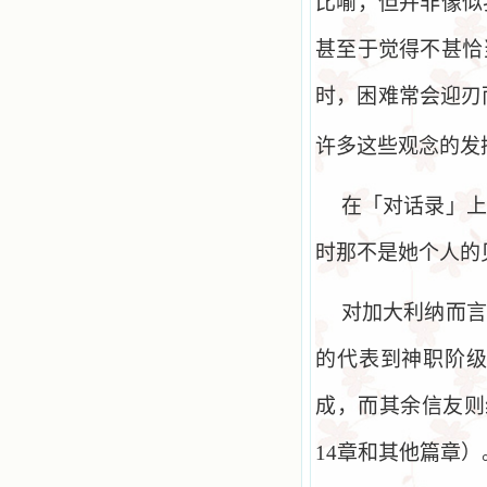
比喻，但并非像似
甚至于觉得不甚恰
时，困难常会迎刃
许多这些观念的发
在「对话录」上
时那不是她个人的
对加大利纳而言
的代表到神职阶
成，而其余信友则
14
章和其他篇章
）