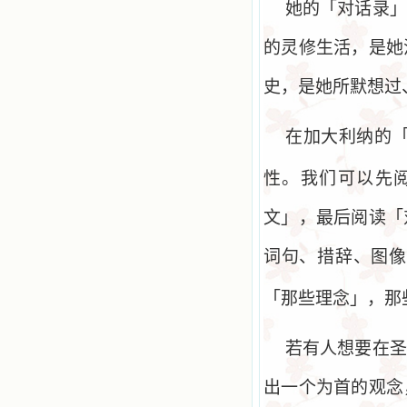
她的「对话录」
的灵修生活，是她
史，是她所默想过
在加大利纳的
性。我们可以先
文」，最后阅读「
词句、措辞、图像
「那些理念」，那
若有人想要在圣
出一个为首的观念