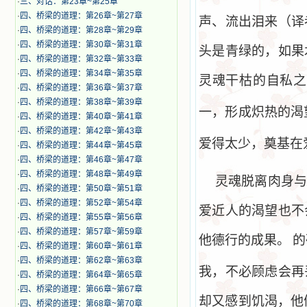
·
三、对话：第23章~第25章
·
四、桥梁的道理：第26章~第27章
声、流出泪来（译
·
四、桥梁的道理：第28章~第29章
·
四、桥梁的道理：第30章~第31章
头是青绿的，如果
·
四、桥梁的道理：第32章~第33章
·
四、桥梁的道理：第34章~第35章
灵魂干枯的自私之
·
四、桥梁的道理：第36章~第37章
·
四、桥梁的道理：第38章~第39章
一，形成炽热的渴
·
四、桥梁的道理：第40章~第41章
·
四、桥梁的道理：第42章~第43章
爱得太少，奠基在
·
四、桥梁的道理：第44章~第45章
·
四、桥梁的道理：第46章~第47章
·
四、桥梁的道理：第48章~第49章
灵魂脱离肉身与
·
四、桥梁的道理：第50章~第51章
·
四、桥梁的道理：第52章~第54章
爱近人的渴望也不
·
四、桥梁的道理：第55章~第56章
·
四、桥梁的道理：第57章~第59章
他德行的成果。
的
·
四、桥梁的道理：第60章~第61章
·
四、桥梁的道理：第62章~第63章
我，不必顾虑会再
·
四、桥梁的道理：第64章~第65章
·
四、桥梁的道理：第66章~第67章
却又感到饥渴，他
·
四、桥梁的道理：第68章~第70章