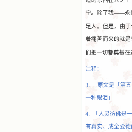
造的东西在人之上
宁。除了我
——
永
足人。但是，由于
着痛苦而来的就是
们把一切都奠基在
注释：
3.
原文是「第五
一种眼泪」
4.
「人灵彷佛是
有真实、成全爱德