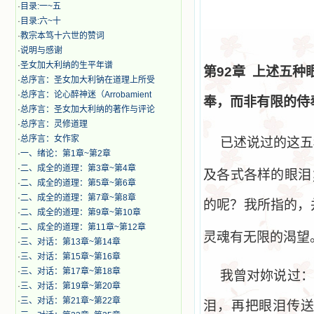
·
目录:一~五
·
目录:六~十
·
教宗本笃十六世的赞词
·
说明与感谢
·
圣女加大利纳的生平年谱
第
92
章
上述五种
·
总序言：圣女加大利钠在道理上所受
·
总序言：论心醉神迷（Arrobamient
奉，
而非有限的侍
·
总序言：圣女加大利纳的著作与评论
·
总序言：灵修道理
·
总序言：女作家
已述说过的这五
·
一、绪论：第1章~第2章
·
二、成全的道理：第3章~第4章
及各式各样的眼泪
·
二、成全的道理：第5章~第6章
·
二、成全的道理：第7章~第8章
的呢？我所指的，
·
二、成全的道理：第9章~第10章
·
二、成全的道理：第11章~第12章
灵魂有无限的渴望
·
三、对话：第13章~第14章
·
三、对话：第15章~第16章
·
三、对话：第17章~第18章
我曾对妳说过：
·
三、对话：第19章~第20章
·
三、对话：第21章~第22章
泪，再把眼泪传