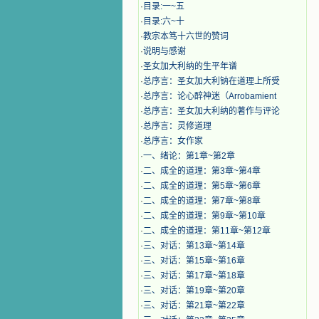
·
目录:一~五
·
目录:六~十
·
教宗本笃十六世的赞词
·
说明与感谢
·
圣女加大利纳的生平年谱
·
总序言：圣女加大利钠在道理上所受
·
总序言：论心醉神迷（Arrobamient
·
总序言：圣女加大利纳的著作与评论
·
总序言：灵修道理
·
总序言：女作家
·
一、绪论：第1章~第2章
·
二、成全的道理：第3章~第4章
·
二、成全的道理：第5章~第6章
·
二、成全的道理：第7章~第8章
·
二、成全的道理：第9章~第10章
·
二、成全的道理：第11章~第12章
·
三、对话：第13章~第14章
·
三、对话：第15章~第16章
·
三、对话：第17章~第18章
·
三、对话：第19章~第20章
·
三、对话：第21章~第22章