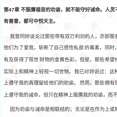
第
47
章
不服膺福音的劝谕，就不能守好诫命。人灵
有善意，都可中悦天主。
我曾同妳谈论过那些带有双刃利剑的人，亦即那
他们为了爱我，斩断了自己感性私欲
的毒素，同时
有及获得了现世
财物的金黄色彩。但是，那些希望
实际上和精神上轻视一切世物。我已对妳说过：这
上遵守我的真理留给他们的劝谕。
然而，那些拥有
上遵守我的诫命，但只在精神上服膺我的劝谕，而
因为劝谕与诫命是相联结的；无论是在作为上或