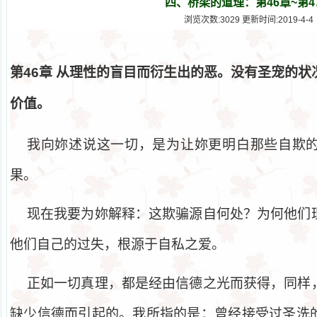
四、桥梁的道理：第46章~第4
浏览次数:3029 更新时间:2019-4-4
第
46
章
从理性的盲目而衍生出的恶。没有圣宠的状
价值。
我向妳述说这一切，是为让妳更明白那些自欺
果。
现在我要为妳解释：这欺骗源自何处？为何他们
他们自己的过失，根源于自私之爱。
正如一切真理，都是经由信德之光而获得，同样
缺少信德而引起的。我所指的是：曾经接受过圣洗