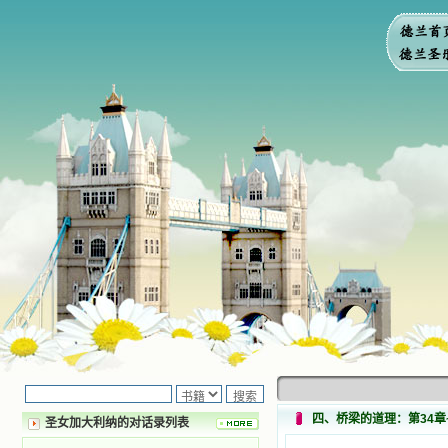
四、桥梁的道理：第34章
圣女加大利纳的对话录列表