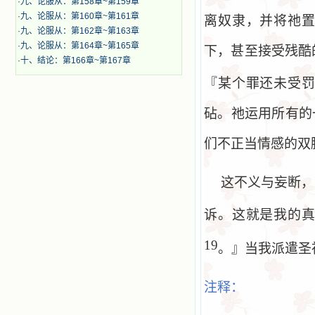
·
九、论服从：第158章~第159章
·
九、论服从：第160章~第161章
离奴隶，并将祂
·
九、论服从：第162章~第163章
·
九、论服从：第164章~第165章
下，甚至接受残酷
·
十、结论：第166章~第167章
『某个罪还未受
砧。祂运用所有的
们不正当情感的双
这不义与妄断，
诉。这就是我的
19
。』当我派遣圣
注释：