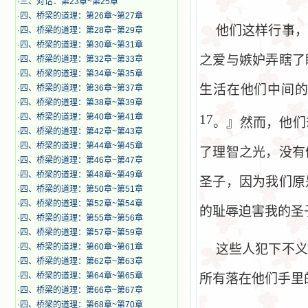
·
三、对话：第23章~第25章
·
四、桥梁的道理：第26章~第27章
他们这样行事，
·
四、桥梁的道理：第28章~第29章
·
四、桥梁的道理：第30章~第31章
之爱与嫉妒弄瞎了
·
四、桥梁的道理：第32章~第33章
·
四、桥梁的道理：第34章~第35章
生活在他们中间
·
四、桥梁的道理：第36章~第37章
·
四、桥梁的道理：第38章~第39章
17
·
四、桥梁的道理：第40章~第41章
。』然而，他们
·
四、桥梁的道理：第42章~第43章
·
四、桥梁的道理：第44章~第45章
了理智之光，没有
·
四、桥梁的道理：第46章~第47章
·
四、桥梁的道理：第48章~第49章
圣子，因为我们原
·
四、桥梁的道理：第50章~第51章
·
四、桥梁的道理：第52章~第54章
的耻辱迫害我的圣
·
四、桥梁的道理：第55章~第56章
·
四、桥梁的道理：第57章~第59章
这些人犯下不义
·
四、桥梁的道理：第60章~第61章
·
四、桥梁的道理：第62章~第63章
·
四、桥梁的道理：第64章~第65章
所有落在他们手里
·
四、桥梁的道理：第66章~第67章
·
四、桥梁的道理：第68章~第70章