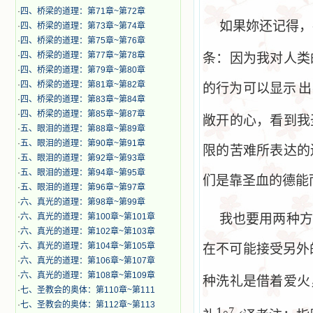
·
四、桥梁的道理：第71章~第72章
如果妳还记得，
·
四、桥梁的道理：第73章~第74章
·
四、桥梁的道理：第75章~第76章
·
四、桥梁的道理：第77章~第78章
条：因为我对人类
·
四、桥梁的道理：第79章~第80章
·
四、桥梁的道理：第81章~第82章
的行为可以显示
出
·
四、桥梁的道理：第83章~第84章
·
四、桥梁的道理：第85章~第87章
敞开的心，看到我
·
五、眼泪的道理：第88章~第89章
·
五、眼泪的道理：第90章~第91章
限的苦难所表达的
·
五、眼泪的道理：第92章~第93章
·
五、眼泪的道理：第94章~第95章
们是靠圣血的德能
·
五、眼泪的道理：第96章~第97章
·
六、真光的道理：第98章~第99章
我也要用两种方
·
六、真光的道理：第100章~第101章
·
六、真光的道理：第102章~第103章
·
六、真光的道理：第104章~第105章
在不可能接受另外
·
六、真光的道理：第106章~第107章
·
六、真光的道理：第108章~第109章
种洗礼是借着爱火
·
七、圣教会的奥体：第110章~第111
·
七、圣教会的奥体：第112章~第113
1
7