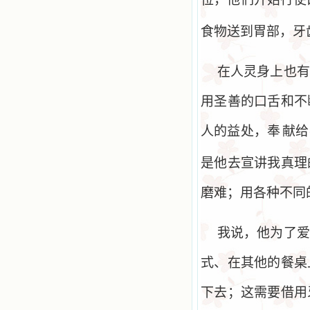
食物送到胃部，牙
在人灵身上也有
用圣善的口舌和不
人的益处，奉
献给
是他去宣讲我真理
磨难；用各种不同
我说，他为了爱
式、在其他的餐桌
下去；这需要借用