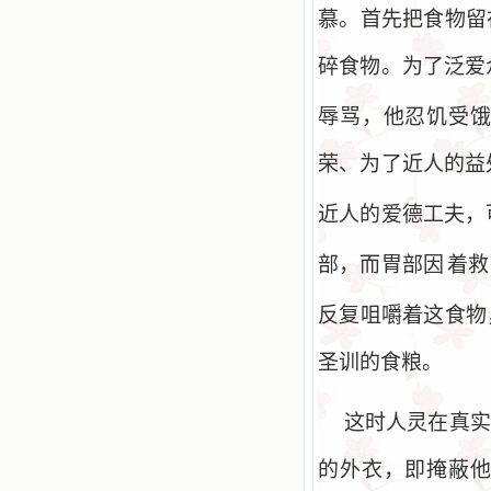
慕。首先把食物留
碎食物。为了泛爱
辱骂，他忍饥受
荣、为了近人的益
近人的爱德工夫，
部，而胃部因
着救
反复咀嚼着这食物
圣训的食粮。
这时人灵在真实
的外衣，即掩蔽