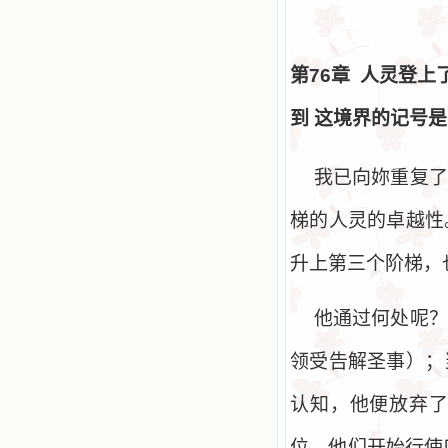
第
76
章
人灵登上
到
这境界的记号是
我已向妳重复了
梯的人灵的卓越性
升上第三个阶梯，
他通过何处呢？
领受告解圣事）；
认知，他便放弃
位，他们开始行使