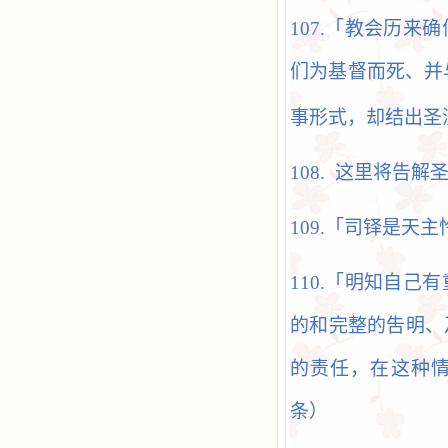
107.
「教会历来确
们为基督而死、并
事形式，却结出圣
108.
这里将告解
109.
「司铎是天主
110.
「明知自己有
的和完整的吿明、
的责任，在这种
条）