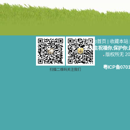
设为首页
|
收藏本站
愿天主祝福你,保护你
版权所无 2006
粤ICP备070
扫描二维码关注我们