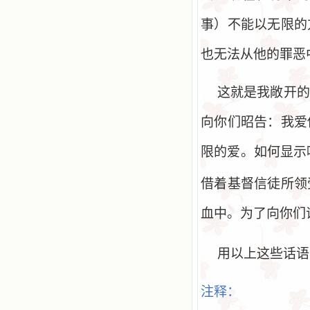
事
）
不能以无限的
也无法从他的罪恶
这就是我敞开的
向你们昭告：我爱
限的爱。如何显示
借着基督信徒所领
血中。为了向你们
用以上这些话语
注释：