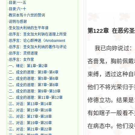
·
目录:一~五
·
目录:六~十
·
教宗本笃十六世的赞词
·
说明与感谢
·
圣女加大利纳的生平年谱
第
122
章
在恶劣圣
·
总序言：圣女加大利钠在道理上所受
·
总序言：论心醉神迷（Arrobamient
·
总序言：圣女加大利纳的著作与评论
我已向妳说过：
·
总序言：灵修道理
·
总序言：女作家
吝啬鬼，胸前佩戴
·
一、绪论：第1章~第2章
·
二、成全的道理：第3章~第4章
束缚，透过这种自
·
二、成全的道理：第5章~第6章
·
二、成全的道理：第7章~第8章
他们不将光荣归于
·
二、成全的道理：第9章~第10章
·
二、成全的道理：第11章~第12章
修德立功。结果是
·
三、对话：第13章~第14章
·
三、对话：第15章~第16章
有如瞎子一般看不
·
三、对话：第17章~第18章
·
三、对话：第19章~第20章
在病态中。他们没
·
三、对话：第21章~第22章