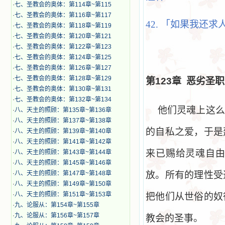
·
七、圣教会的奥体：第114章~第115
·
七、圣教会的奥体：第116章~第117
42.
「如果我还求
·
七、圣教会的奥体：第118章~第119
·
七、圣教会的奥体：第120章~第121
·
七、圣教会的奥体：第122章~第123
·
七、圣教会的奥体：第124章~第125
·
七、圣教会的奥体：第126章~第127
·
七、圣教会的奥体：第128章~第129
第
123
章
恶劣圣职
·
七、圣教会的奥体：第130章~第131
·
七、圣教会的奥体：第132章~第134
他们灵魂上这么
·
八、天主的照顾：第135章~第136章
·
八、天主的照顾：第137章~第138章
的自私之爱，于是
·
八、天主的照顾：第139章~第140章
·
八、天主的照顾：第141章~第142章
来已赐给灵魂自
·
八、天主的照顾：第143章~第144章
·
八、天主的照顾：第145章~第146章
放。所有的理性受
·
八、天主的照顾：第147章~第148章
·
八、天主的照顾：第149章~第150章
·
八、天主的照顾：第151章~第153章
把他们从世俗的奴
·
九、论服从：第154章~第155章
·
九、论服从：第156章~第157章
教会的圣事。