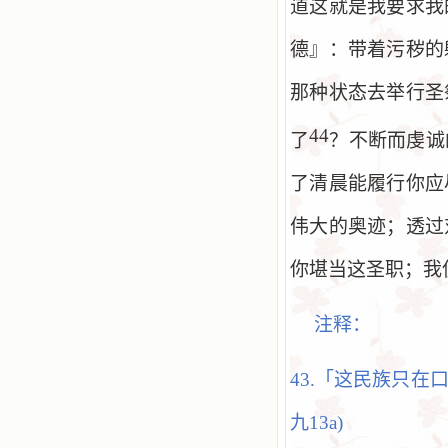
道这就是我要求我
德』：带着污秽的
那种状态去举行圣
44
了
？不断而虔诚
了清晨能履行你应
伟大的奥迹；透过
你堪当这圣职；我
注释：
43.
「这民族只在
九
13a
)