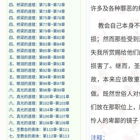
·
四、桥梁的道理：第71章~第72章
许多及各种罪恶的
·
四、桥梁的道理：第73章~第74章
·
四、桥梁的道理：第75章~第76章
教会自己本身不
·
四、桥梁的道理：第77章~第78章
·
四、桥梁的道理：第79章~第80章
·
四、桥梁的道理：第81章~第82章
损；然而那些受到
·
四、桥梁的道理：第83章~第84章
·
四、桥梁的道理：第85章~第87章
失我所赏赐给他们
·
五、眼泪的道理：第88章~第89章
·
五、眼泪的道理：第90章~第91章
损害了。继而，
·
五、眼泪的道理：第92章~第93章
·
五、眼泪的道理：第94章~第95章
故，本来应该敬重
·
五、眼泪的道理：第96章~第97章
·
六、真光的道理：第98章~第99章
做。既然世俗人对
·
六、真光的道理：第100章~第101章
·
六、真光的道理：第102章~第103章
们放在那职位上，
·
六、真光的道理：第104章~第105章
·
六、真光的道理：第106章~第107章
怜人的卑鄙的镜子
·
六、真光的道理：第108章~第109章
·
七、圣教会的奥体：第110章~第111
·
七、圣教会的奥体：第112章~第113
注释：