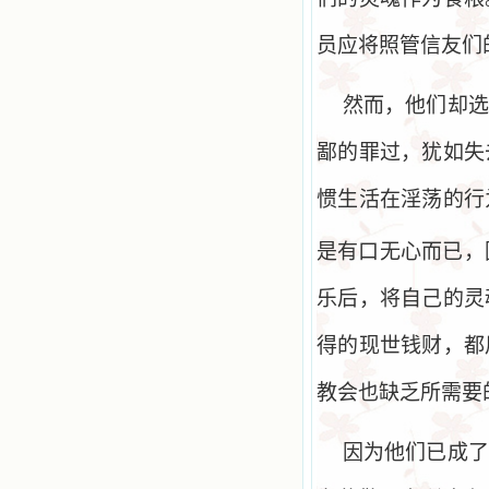
员应将照管信友们
然而，他们却选
鄙的罪过，犹如失
惯生活在淫荡的行
是有口无心而已，
乐后，将自己的灵
得的现世钱财，都
教会也缺乏所需要
因为他们已成了