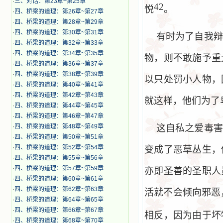
·
三、对话：第23章~第25章
42
悦
。
·
四、桥梁的道理：第26章~第27章
·
四、桥梁的道理：第28章~第29章
·
四、桥梁的道理：第30章~第31章
有时为了自我辩
·
四、桥梁的道理：第32章~第33章
·
四、桥梁的道理：第34章~第35章
物，则不敢施予重
·
四、桥梁的道理：第36章~第37章
·
四、桥梁的道理：第38章~第39章
以只处罚小人物，
·
四、桥梁的道理：第40章~第41章
·
四、桥梁的道理：第42章~第43章
就这样，他们为了
·
四、桥梁的道理：第44章~第45章
·
四、桥梁的道理：第46章~第47章
这自私之爱毒害
·
四、桥梁的道理：第48章~第49章
·
四、桥梁的道理：第50章~第51章
·
四、桥梁的道理：第52章~第54章
变成了恶草丛生，
·
四、桥梁的道理：第55章~第56章
·
四、桥梁的道理：第57章~第59章
亦即圣善的圣职人
·
四、桥梁的道理：第60章~第61章
·
四、桥梁的道理：第62章~第63章
活就不会倾向邪恶
·
四、桥梁的道理：第64章~第65章
·
四、桥梁的道理：第66章~第67章
相反，因为由于坏
·
四、桥梁的道理：第68章~第70章