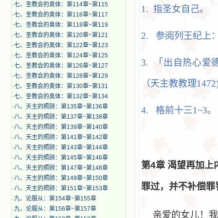
·
七、圣教会的奥体：第114章~第115
1.
指圣女自己。
·
七、圣教会的奥体：第116章~第117
·
七、圣教会的奥体：第118章~第119
2.
参阅列王纪上
·
七、圣教会的奥体：第120章~第121
·
七、圣教会的奥体：第122章~第123
·
七、圣教会的奥体：第124章~第125
3.
「出自热心爱
·
七、圣教会的奥体：第126章~第127
·
七、圣教会的奥体：第128章~第129
（
天主教教理
1472
·
七、圣教会的奥体：第130章~第131
·
七、圣教会的奥体：第132章~第134
·
八、天主的照顾：第135章~第136章
4.
格前十三
1~3
。
·
八、天主的照顾：第137章~第138章
·
八、天主的照顾：第139章~第140章
·
八、天主的照顾：第141章~第142章
·
八、天主的照顾：第143章~第144章
·
八、天主的照顾：第145章~第146章
第
4
章
渴望再加上
·
八、天主的照顾：第147章~第148章
·
八、天主的照顾：第149章~第150章
罪过，并不补偿罪
·
八、天主的照顾：第151章~第153章
·
九、论服从：第154章~第155章
·
九、论服从：第156章~第157章
亲爱的女儿！我