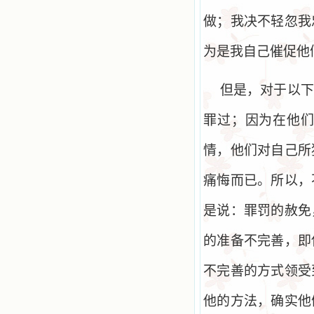
做；我决不轻忽我
为是我自己催促他
但是，对于以下
罪过；因为在他
情，他们对自己所
痛悔而已。所以，
是说：罪罚的赦免
的准备不完善，即
不完善的方式领受
他的方法，确实他