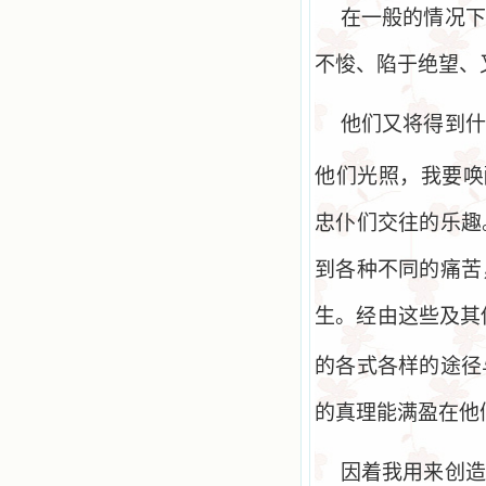
在一般的情况下
不悛、陷于绝望、
他们又将得到什
他们光照，我要唤
忠仆们交往的乐趣
到各种不同的痛苦
生。经由这些及其
的各式各样的途径
的真理能满盈在他
因着我用来创造