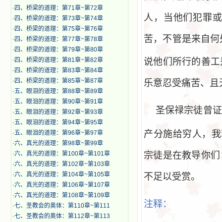
·
四、桥梁的道理：第71章~第72章
人，当他们犯罪
·
四、桥梁的道理：第73章~第74章
·
四、桥梁的道理：第75章~第76章
苦，不管是来自何
·
四、桥梁的道理：第77章~第78章
·
四、桥梁的道理：第79章~第80章
说他们所行的善工
·
四、桥梁的道理：第81章~第82章
·
四、桥梁的道理：第83章~第84章
·
四、桥梁的道理：第85章~第87章
乐意忍受痛苦、且
·
五、眼泪的道理：第88章~第89章
·
五、眼泪的道理：第90章~第91章
圣保禄宗徒曾证
·
五、眼泪的道理：第92章~第93章
·
五、眼泪的道理：第94章~第95章
产分施给穷人，我
·
五、眼泪的道理：第96章~第97章
·
六、真光的道理：第98章~第99章
宗徒是在教导你们
·
六、真光的道理：第100章~第101章
·
六、真光的道理：第102章~第103章
·
六、真光的道理：第104章~第105章
不足以受赏。
·
六、真光的道理：第106章~第107章
·
六、真光的道理：第108章~第109章
注释：
·
七、圣教会的奥体：第110章~第111
·
七、圣教会的奥体：第112章~第113