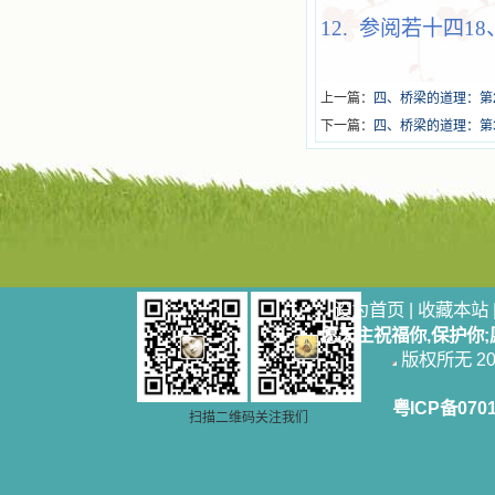
12.
参阅若十四
18
上一篇：
四、桥梁的道理：第2
下一篇：
四、桥梁的道理：第3
设为首页
|
收藏本站
愿天主祝福你,保护你
版权所无 2006
粤ICP备070
扫描二维码关注我们