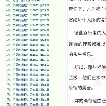
·
三、对话：第23章~第25章
·
四、桥梁的道理：第26章~第27章
曾许下：凡为我而
·
四、桥梁的道理：第28章~第29章
·
四、桥梁的道理：第30章~第31章
赏给每个人所该得
·
四、桥梁的道理：第32章~第33章
·
四、桥梁的道理：第34章~第35章
·
四、桥梁的道理：第36章~第37章
循此路行走的人
·
四、桥梁的道理：第38章~第39章
·
四、桥梁的道理：第40章~第41章
连妳的理智都难以
·
四、桥梁的道理：第42章~第43章
·
四、桥梁的道理：第44章~第45章
的永生福乐。
·
四、桥梁的道理：第46章~第47章
·
四、桥梁的道理：第48章~第49章
·
四、桥梁的道理：第50章~第51章
所以，那些拒绝
·
四、桥梁的道理：第52章~第54章
·
四、桥梁的道理：第55章~第56章
至极！他们在水中
·
四、桥梁的道理：第57章~第59章
·
四、桥梁的道理：第60章~第61章
永恒的美善。
·
四、桥梁的道理：第62章~第63章
·
四、桥梁的道理：第64章~第65章
·
四、桥梁的道理：第66章~第67章
妳的确有理由悲
·
四、桥梁的道理：第68章~第70章