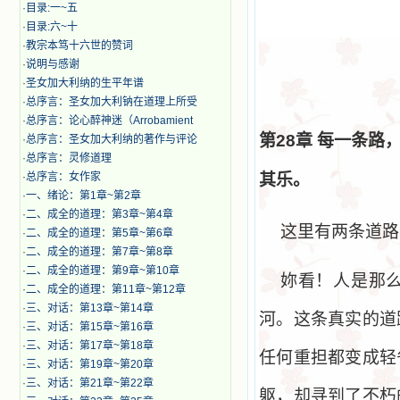
·
目录:一~五
·
目录:六~十
·
教宗本笃十六世的赞词
·
说明与感谢
·
圣女加大利纳的生平年谱
·
总序言：圣女加大利钠在道理上所受
·
总序言：论心醉神迷（Arrobamient
第
28
章
每一条路
·
总序言：圣女加大利纳的著作与评论
·
总序言：灵修道理
其乐。
·
总序言：女作家
·
一、绪论：第1章~第2章
·
二、成全的道理：第3章~第4章
这里有两条道路
·
二、成全的道理：第5章~第6章
·
二、成全的道理：第7章~第8章
·
二、成全的道理：第9章~第10章
妳看！人是那
·
二、成全的道理：第11章~第12章
·
三、对话：第13章~第14章
河。这条真实的道
·
三、对话：第15章~第16章
·
三、对话：第17章~第18章
任何重担都变成轻
·
三、对话：第19章~第20章
·
三、对话：第21章~第22章
躯，却寻到了不朽