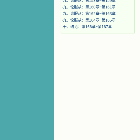
·
九、论服从：第158章~第159章
·
九、论服从：第160章~第161章
·
九、论服从：第162章~第163章
·
九、论服从：第164章~第165章
·
十、结论：第166章~第167章