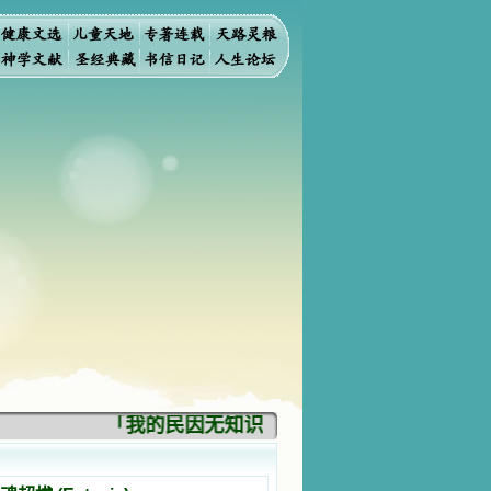
「我的民因无知识而灭亡。你弃掉知识，我也必