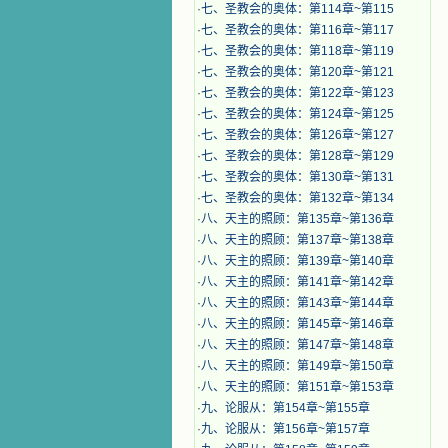
·
七、圣教会的奥体：第114章~第115
·
七、圣教会的奥体：第116章~第117
·
七、圣教会的奥体：第118章~第119
·
七、圣教会的奥体：第120章~第121
·
七、圣教会的奥体：第122章~第123
·
七、圣教会的奥体：第124章~第125
·
七、圣教会的奥体：第126章~第127
·
七、圣教会的奥体：第128章~第129
·
七、圣教会的奥体：第130章~第131
·
七、圣教会的奥体：第132章~第134
·
八、天主的照顾：第135章~第136章
·
八、天主的照顾：第137章~第138章
·
八、天主的照顾：第139章~第140章
·
八、天主的照顾：第141章~第142章
·
八、天主的照顾：第143章~第144章
·
八、天主的照顾：第145章~第146章
·
八、天主的照顾：第147章~第148章
·
八、天主的照顾：第149章~第150章
·
八、天主的照顾：第151章~第153章
·
九、论服从：第154章~第155章
·
九、论服从：第156章~第157章