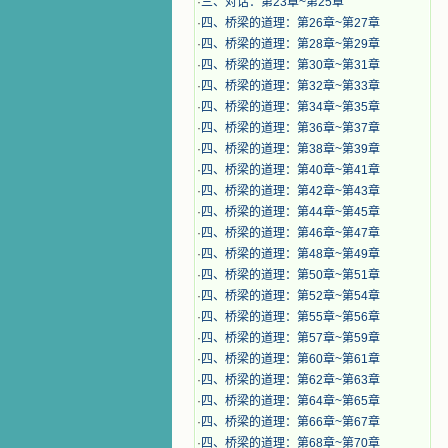
·
三、对话：第23章~第25章
·
四、桥梁的道理：第26章~第27章
·
四、桥梁的道理：第28章~第29章
·
四、桥梁的道理：第30章~第31章
·
四、桥梁的道理：第32章~第33章
·
四、桥梁的道理：第34章~第35章
·
四、桥梁的道理：第36章~第37章
·
四、桥梁的道理：第38章~第39章
·
四、桥梁的道理：第40章~第41章
·
四、桥梁的道理：第42章~第43章
·
四、桥梁的道理：第44章~第45章
·
四、桥梁的道理：第46章~第47章
·
四、桥梁的道理：第48章~第49章
·
四、桥梁的道理：第50章~第51章
·
四、桥梁的道理：第52章~第54章
·
四、桥梁的道理：第55章~第56章
·
四、桥梁的道理：第57章~第59章
·
四、桥梁的道理：第60章~第61章
·
四、桥梁的道理：第62章~第63章
·
四、桥梁的道理：第64章~第65章
·
四、桥梁的道理：第66章~第67章
·
四、桥梁的道理：第68章~第70章