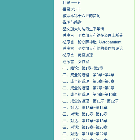
·
目录:一~五
·
目录:六~十
·
教宗本笃十六世的赞词
·
说明与感谢
·
圣女加大利纳的生平年谱
·
总序言：圣女加大利钠在道理上所受
·
总序言：论心醉神迷（Arrobamient
·
总序言：圣女加大利纳的著作与评论
·
总序言：灵修道理
·
总序言：女作家
·
一、绪论：第1章~第2章
·
二、成全的道理：第3章~第4章
·
二、成全的道理：第5章~第6章
·
二、成全的道理：第7章~第8章
·
二、成全的道理：第9章~第10章
·
二、成全的道理：第11章~第12章
·
三、对话：第13章~第14章
·
三、对话：第15章~第16章
·
三、对话：第17章~第18章
·
三、对话：第19章~第20章
·
三、对话：第21章~第22章