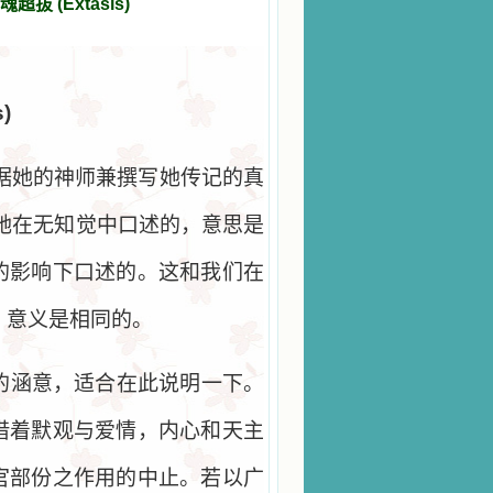
拔 (Extasis)
s)
据她的神师兼撰写她传记的真
她在无知觉中口述的，意思是
的影响下口述的。这和我们在
，
意义是相同的。
的涵意，适合在此说明一下。
借着默观与爱情，内心和天主
官部份之作用的中止。若以广