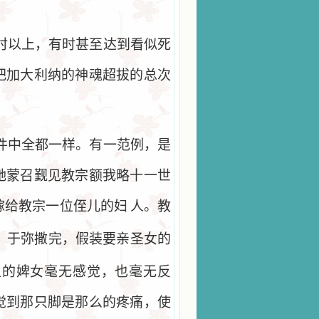
时以上，有时甚至达到看似死
把加大利纳的神魂超拔的总次
件中全都一样。有一范例，是
她蒙召觐见教宗额我略十一世
嫁给教宗一位侄儿的妇
人。教
，
于弥撒完，假装要亲圣女的
主的婢女毫无感觉，也毫无反
觉到那只脚是那么的疼痛，使