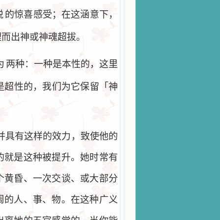
悦
的惊喜感受；在这涵意下，
理而出神或神魂超拔。
为
两种：一种是本性的，这里
是超性的，我们为它保留「神
并具有这样的效力，致使他的
的就是这种被提升。她时常有
个黄昏、一次交谈、或大部分
周的人、事、物。在这种广义