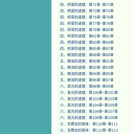
·
四、桥梁的道理：第71章~第72章
·
四、桥梁的道理：第73章~第74章
·
四、桥梁的道理：第75章~第76章
·
四、桥梁的道理：第77章~第78章
·
四、桥梁的道理：第79章~第80章
·
四、桥梁的道理：第81章~第82章
·
四、桥梁的道理：第83章~第84章
·
四、桥梁的道理：第85章~第87章
·
五、眼泪的道理：第88章~第89章
·
五、眼泪的道理：第90章~第91章
·
五、眼泪的道理：第92章~第93章
·
五、眼泪的道理：第94章~第95章
·
五、眼泪的道理：第96章~第97章
·
六、真光的道理：第98章~第99章
·
六、真光的道理：第100章~第101章
·
六、真光的道理：第102章~第103章
·
六、真光的道理：第104章~第105章
·
六、真光的道理：第106章~第107章
·
六、真光的道理：第108章~第109章
·
七、圣教会的奥体：第110章~第111
·
七、圣教会的奥体：第112章~第113