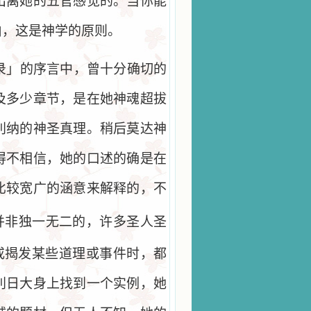
出离她的五官感觉的。当你能
由，这是神学的原则。
录」的序言中，曾十分确切的
及多少章节，是在她神魂超拔
利纳的神圣真理。稍后莫达神
得不相信，她的口述的确是在
比较宽广的涵意来解释的，不
并非独一无二的，许多圣人圣
或揭发某些道理或事件时，都
利日大身上找到一个实例，她