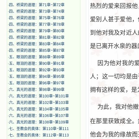
热烈的爱来回报他
·
四、桥梁的道理：第71章~第72章
·
四、桥梁的道理：第73章~第74章
·
四、桥梁的道理：第75章~第76章
爱别人甚于爱他，
·
四、桥梁的道理：第77章~第78章
·
四、桥梁的道理：第79章~第80章
到他对我及对近人
·
四、桥梁的道理：第81章~第82章
·
四、桥梁的道理：第83章~第84章
是已离开水泉的器
·
四、桥梁的道理：第85章~第87章
·
五、眼泪的道理：第88章~第89章
因为他对我的
·
五、眼泪的道理：第90章~第91章
·
五、眼泪的道理：第92章~第93章
人；这一切均是由
·
五、眼泪的道理：第94章~第95章
·
五、眼泪的道理：第96章~第97章
拥有这样的爱，是
·
六、真光的道理：第98章~第99章
·
六、真光的道理：第100章~第101章
·
六、真光的道理：第102章~第103章
为此，我对他撤
·
六、真光的道理：第104章~第105章
·
六、真光的道理：第106章~第107章
在那里获致成全。
·
六、真光的道理：第108章~第109章
·
七、圣教会的奥体：第110章~第111
他会为我的缘故而
·
七、圣教会的奥体：第112章~第113