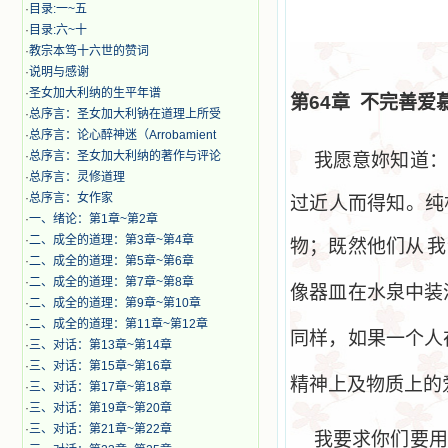
·
目录:一~五
·
目录:六~十
·
教宗本笃十六世的赞词
·
说明与感谢
·
圣女加大利纳的生平年谱
第
64
章
不完善爱
·
总序言：圣女加大利钠在道理上所受
·
总序言：论心醉神迷（Arrobamient
·
总序言：圣女加大利纳的著作与评论
我愿意妳知道：
·
总序言：灵修道理
·
总序言：女作家
过近人而得知。纯
·
一、绪论：第1章~第2章
·
二、成全的道理：第3章~第4章
物；既然他们从
我
·
二、成全的道理：第5章~第6章
·
二、成全的道理：第7章~第8章
像器皿在水泉中装
·
二、成全的道理：第9章~第10章
·
二、成全的道理：第11章~第12章
同样，如果一个人
·
三、对话：第13章~第14章
·
三、对话：第15章~第16章
精神上及物质上的
·
三、对话：第17章~第18章
·
三、对话：第19章~第20章
·
三、对话：第21章~第22章
我要求你们要用