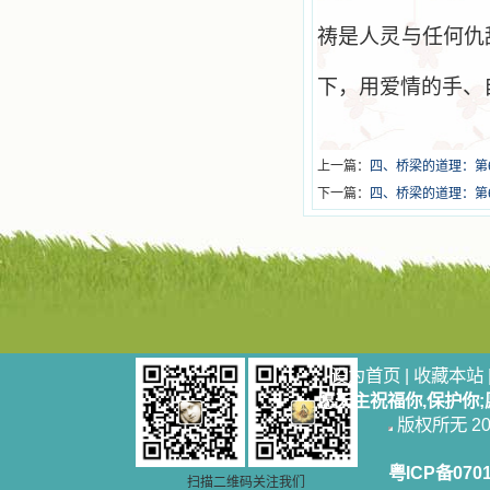
祷是人灵与任何仇
下，用爱情的手、
上一篇：
四、桥梁的道理：第6
下一篇：
四、桥梁的道理：第6
设为首页
|
收藏本站
愿天主祝福你,保护你
版权所无 2006
粤ICP备070
扫描二维码关注我们