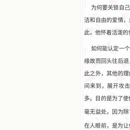
为何要关锁自己
洁和自由的爱情，
此，他怀着活泼的
如何能认定一个
缘故而回头往后退
此之外，其他的理
间来到，展开攻
多。目的是为了使
毫无益处，因为除
在人眼前，是为让