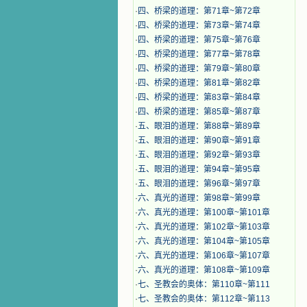
·
四、桥梁的道理：第71章~第72章
·
四、桥梁的道理：第73章~第74章
·
四、桥梁的道理：第75章~第76章
·
四、桥梁的道理：第77章~第78章
·
四、桥梁的道理：第79章~第80章
·
四、桥梁的道理：第81章~第82章
·
四、桥梁的道理：第83章~第84章
·
四、桥梁的道理：第85章~第87章
·
五、眼泪的道理：第88章~第89章
·
五、眼泪的道理：第90章~第91章
·
五、眼泪的道理：第92章~第93章
·
五、眼泪的道理：第94章~第95章
·
五、眼泪的道理：第96章~第97章
·
六、真光的道理：第98章~第99章
·
六、真光的道理：第100章~第101章
·
六、真光的道理：第102章~第103章
·
六、真光的道理：第104章~第105章
·
六、真光的道理：第106章~第107章
·
六、真光的道理：第108章~第109章
·
七、圣教会的奥体：第110章~第111
·
七、圣教会的奥体：第112章~第113