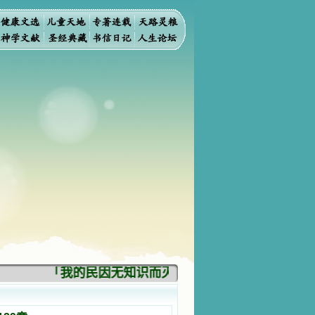
「我的民因无知识而灭亡。你弃掉知识，我也必弃