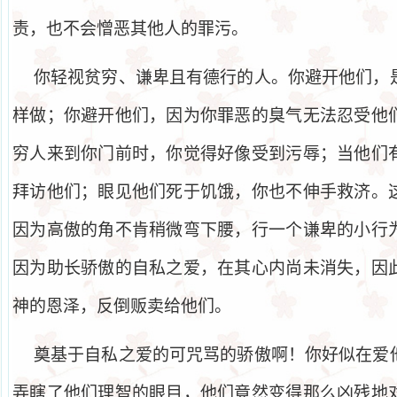
责，也不会憎恶其他人的罪污。
你轻视贫穷、谦卑且有德行的人。你避开他们，
样做；你避开他们，因为你罪恶的臭气无法忍受他
穷人来到你门前时，你觉得好像受到污辱；当他们
拜访他们；眼见他们死于饥饿，你也不伸手救济。
因为高傲的角不肯稍微弯下腰，行一个谦卑的小行
因为助长骄傲的自私之爱，在其心内尚未消失，因
神的恩泽，反倒贩卖给他们。
奠基于自私之爱的可咒骂的骄傲啊！你好似在爱
弄瞎了他们理智的眼目，他们竟然变得那么凶残地