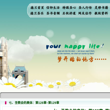
七、圣教会的奥体：第128章~第129章