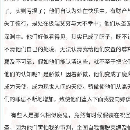
了，实则亏损了；他们自认为处在快乐中，有财产
失了德行，是处在极端贫穷与大不幸中；他们从圣
深渊中。他们好似看得见，其实已成了瞎子，既不
不清他们自己的处境、无法认清我给他们安置的尊
弱及不可靠，假如他们能认清这些，就不至于把它
他们的认知呢？是骄傲！因着骄傲，他们变成了魔
成为天使，成为现世人间的天使。骄傲使他们从高
们的罪愆不断地增加，致使他们堕入下面我要向妳
有些人是那么相似魔鬼，竟然有时候假装在祝
圣，因为他们害怕我的审判，企图自我摆脱束缚及