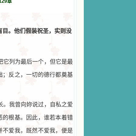
29章
盲目。他们假装祝圣，实则没
把它列为最后一个，但它是最
础；反之，一切的德行都奠基
长。我曾向妳说过，自私之爱
恶的根基。因此，谁若本着错
并不爱我，既然不爱我，便是