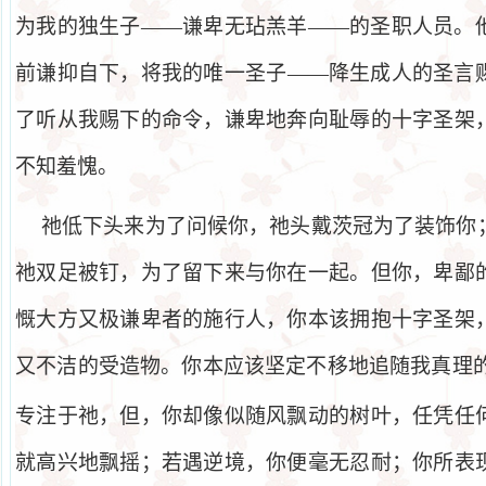
为我的独生子
——
谦卑无玷羔羊
——
的圣职人员。
前谦抑自下，将我的唯一圣子
——
降生成人的圣言
了听从我赐下的命令，谦卑地奔向耻辱的十字圣架
不知羞愧。
祂低下头来为了问候你，祂头戴茨冠为了装饰你
祂双足被钉，为了留下来与你在一起。但你，卑鄙
慨大方又极谦卑者的施行人，你本该拥抱十字圣架
又不洁的受造物。你本应该坚定不移地追随我真理
专注于祂，但，你却像似随风飘动的树叶，任凭任
就高兴地飘摇；若遇逆境，你便毫无忍耐；你所表