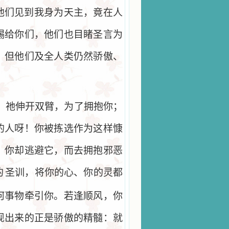
他们见到我身为天主，竟在人
赐给你们，他们也目睹圣言为
，但他们及全人类仍然骄傲、
；祂伸开双臂，为了拥抱你；
的人呀！你被拣选作为这样慷
，你却逃避它，而去拥抱邪恶
的
圣训，将你的心、你的灵都
何事物牵引你。若逢顺风，你
现出来的正是骄傲的精髓：就