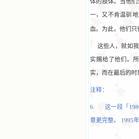
体的肢体。当他们
一，又不肯温驯
地
血。为此，他们只
这些人，就如我
实赐给了他们。
实，而在最后的时
注释：
6.
这一段「
198
意更完整。
1995