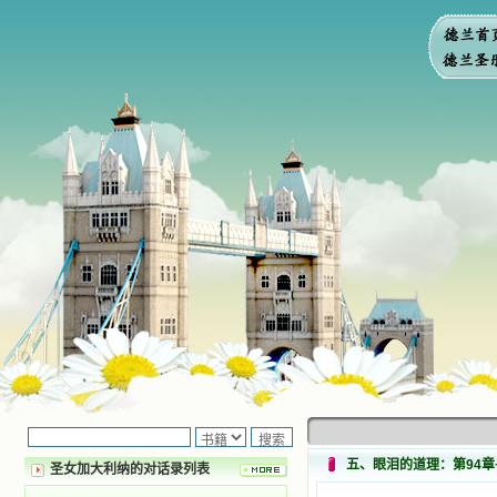
五、眼泪的道理：第94章
圣女加大利纳的对话录列表