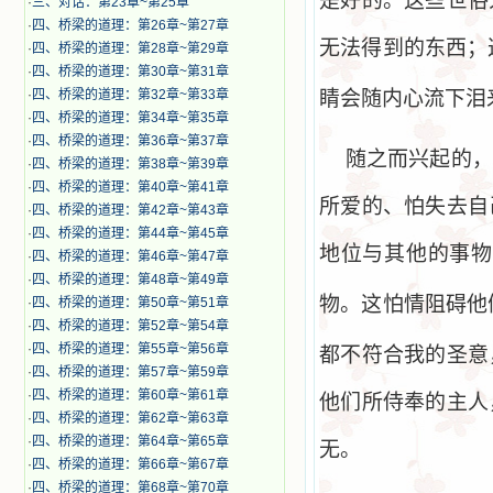
是好的。这些世俗
·
三、对话：第23章~第25章
·
四、桥梁的道理：第26章~第27章
无法得到的东西；
·
四、桥梁的道理：第28章~第29章
·
四、桥梁的道理：第30章~第31章
睛会随内心流下泪
·
四、桥梁的道理：第32章~第33章
·
四、桥梁的道理：第34章~第35章
·
四、桥梁的道理：第36章~第37章
随之而兴起的，
·
四、桥梁的道理：第38章~第39章
·
四、桥梁的道理：第40章~第41章
所爱的、怕失去自
·
四、桥梁的道理：第42章~第43章
·
四、桥梁的道理：第44章~第45章
地位与其他的事物
·
四、桥梁的道理：第46章~第47章
·
四、桥梁的道理：第48章~第49章
物。这怕情阻碍他
·
四、桥梁的道理：第50章~第51章
·
四、桥梁的道理：第52章~第54章
·
四、桥梁的道理：第55章~第56章
都不符合我的圣意
·
四、桥梁的道理：第57章~第59章
·
四、桥梁的道理：第60章~第61章
他们所侍奉的主人
·
四、桥梁的道理：第62章~第63章
·
四、桥梁的道理：第64章~第65章
无。
·
四、桥梁的道理：第66章~第67章
·
四、桥梁的道理：第68章~第70章