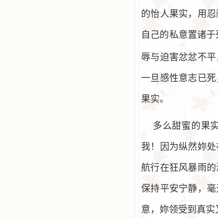
的怡人果实，用忍
自己的私意置诸于
辱与迫害忿忿不平
一旦感性意志已死
果实。
多么甜蜜的果
我！因为纵然妳处
航行在狂风暴雨的
保持平安宁静，毫
意，妳领受到真实