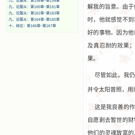
·
九、论服从：第158章~第159章
解我的旨意。由于
·
九、论服从：第160章~第161章
·
九、论服从：第162章~第163章
时，他就感觉不到
·
九、论服从：第164章~第165章
·
十、结论：第166章~第167章
好的事物。因为他
及真忍耐的效果
果。
尽管如此，我仍
并令太阳普照，用
这是我良善的作
自愿剥去暂世的财
他们的灵魂致富的