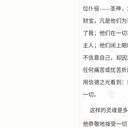
位仆役
——
圣神，
财宝。凡是他们为
了我；他们在一切
主人；他们闭上眼
不信靠自己，却因
任何痛苦或忧苦折
用信德之光看到：
一切。
这样的灵魂是多
他恭敬地接受一切