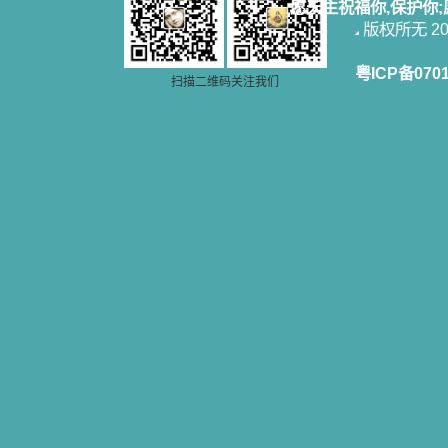
愿天主祝福你,保护你
版权所无 2006
粤ICP备070
扫描二维码关注我们