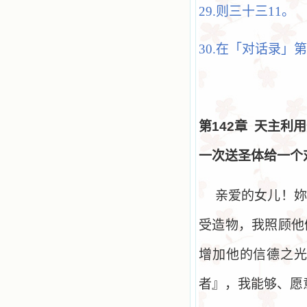
29.
则三十三
11
。
30.
在「对话录」第
第
142
章
天主利用
一次送圣体给一个
亲爱的女儿！妳
受造物，我照顾他
增加他的信德之
者』，我能够、愿